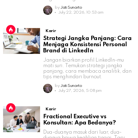
by
Jati Sunarto
July 22, 2026, 10:53 am
Karir
Strategi Jangka Panjang: Cara
Menjaga Konsistensi Personal
Brand di LinkedIn
Jangan biarkan profil LinkedIn-mu
mati suri. Temukan strategi jangka
panjang, cara membaca analitik, dan
tips menghindari burnout.
by
Jati Sunarto
July 27, 2026, 5:08 pm
Karir
Fractional Executive vs
Konsultan: Apa Bedanya?
Dua-duanya masuk dari luar, dua-
duanya bawa keahlian tinggi. Tapi