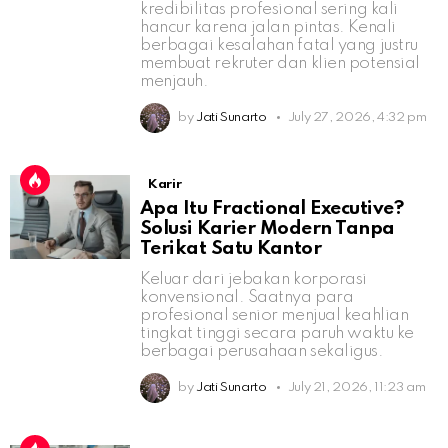
kredibilitas profesional sering kali
hancur karena jalan pintas. Kenali
berbagai kesalahan fatal yang justru
membuat rekruter dan klien potensial
menjauh.
by
Jati Sunarto
July 27, 2026, 4:32 pm
Karir
Apa Itu Fractional Executive?
Solusi Karier Modern Tanpa
Terikat Satu Kantor
Keluar dari jebakan korporasi
konvensional. Saatnya para
profesional senior menjual keahlian
tingkat tinggi secara paruh waktu ke
berbagai perusahaan sekaligus.
by
Jati Sunarto
July 21, 2026, 11:23 am