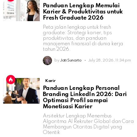
Panduan Lengkap Memulai
Karier & Produktivitas untuk
Fresh Graduate 2026
Peta jalan lengkap untuk fresh
graduate: Strategi karier, tips
produktivitas, dan panduan
manajemen finansial di dunia kerja
tahun 2026.
by
Jati Sunarto
July 28, 2026, 11:34 pm
Karir
Panduan Lengkap Personal
Branding LinkedIn 2026: Dari
Optimasi Profil sampai
Monetisasi Karier
Arsitektur Lengkap Menembus
Algoritma AI Rekruter Global dan Cara
Membangun Otoritas Digital yang
Otentik