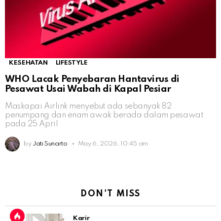
KESEHATAN
LIFESTYLE
WHO Lacak Penyebaran Hantavirus di
Pesawat Usai Wabah di Kapal Pesiar
Maskapai Airlink menyebut ada sebanyak 82
penumpang dan enam awak berada dalam pesawat
pada 25 April
by
Jati Sunarto
May 6, 2026, 10:45 am
DON'T MISS
Karir