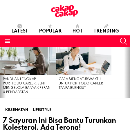
LATEST
POPULAR
HOT
TRENDING
S
Menu
LATEST
STORIES
PANDUAN LENGKAP
CARA MENGATUR WAKTU
PORTFOLIO CAREER: SENI
UNTUK PORTFOLIO CAREER
MENGELOLA BANYAK PERAN
TANPA BURNOUT
& PENDAPATAN
KESEHATAN
LIFESTYLE
7 Sayuran Ini Bisa Bantu Turunkan
Kolesterol, Ada Terong!