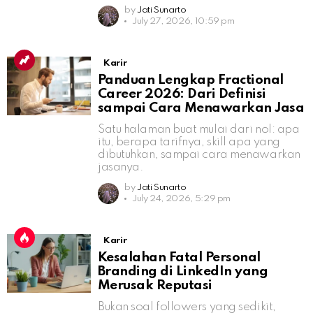
by
Jati Sunarto
July 27, 2026, 10:59 pm
Karir
Panduan Lengkap Fractional
Career 2026: Dari Definisi
sampai Cara Menawarkan Jasa
Satu halaman buat mulai dari nol: apa
itu, berapa tarifnya, skill apa yang
dibutuhkan, sampai cara menawarkan
jasanya.
by
Jati Sunarto
July 24, 2026, 5:29 pm
Karir
Kesalahan Fatal Personal
Branding di LinkedIn yang
Merusak Reputasi
Bukan soal followers yang sedikit,