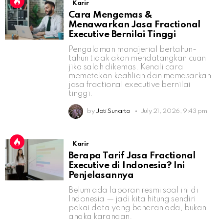
Karir
Cara Mengemas &
Menawarkan Jasa Fractional
Executive Bernilai Tinggi
Pengalaman manajerial bertahun-
tahun tidak akan mendatangkan cuan
jika salah dikemas. Kenali cara
memetakan keahlian dan memasarkan
jasa fractional executive bernilai
tinggi.
by
Jati Sunarto
July 21, 2026, 9:43 pm
Karir
Berapa Tarif Jasa Fractional
Executive di Indonesia? Ini
Penjelasannya
Belum ada laporan resmi soal ini di
Indonesia — jadi kita hitung sendiri
pakai data yang beneran ada, bukan
angka karangan.