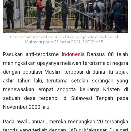
Polisi sedang memeriksa lokasi di luar gereja setelah ledakan di
Makassar pada 28 Maret 2021. FOTO: AFP
Pasukan anti-terorisme
Indonesia
Densus 88 telah
meningkatkan upayanya melawan terorisme di negara
dengan populasi Muslim terbesar di dunia itu sejak
akhir tahun lalu, terutama setelah serangan yang
menewaskan empat anggota keluarga Kristen di
sebuah desa terpencil di Sulawesi Tengah pada
November 2020 lalu.
Pada awal Januari, mereka menangkap 20 tersangka
teroris yang terkait dengan JAD di Makassar. Dua dari