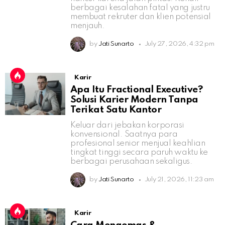
berbagai kesalahan fatal yang justru
membuat rekruter dan klien potensial
menjauh.
by
Jati Sunarto
July 27, 2026, 4:32 pm
Karir
Apa Itu Fractional Executive?
Solusi Karier Modern Tanpa
Terikat Satu Kantor
Keluar dari jebakan korporasi
konvensional. Saatnya para
profesional senior menjual keahlian
tingkat tinggi secara paruh waktu ke
berbagai perusahaan sekaligus.
by
Jati Sunarto
July 21, 2026, 11:23 am
Karir