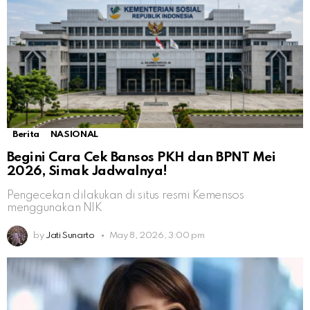
Berita
NASIONAL
Begini Cara Cek Bansos PKH dan BPNT Mei
2026, Simak Jadwalnya!
Pengecekan dilakukan di situs resmi Kemensos
menggunakan NIK
by
Jati Sunarto
May 8, 2026, 3:00 pm