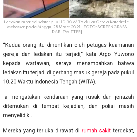
Ledakan itu terjadi sekitar pukul 10.30 WITA di luar Gereja Katedral di
Makassar pada Minggu, 28 Maret 2021. [FOTO: SCREENGRABS
DARI TWITTER]
“Kedua orang itu dihentikan oleh petugas keamanan
gereja dan ledakan itu terjadi,” kata Argo Yuwono
kepada wartawan, seraya menambahkan bahwa
ledakan itu terjadi di gerbang masuk gereja pada pukul
10.20 Waktu Indonesia Tengah (WITA).
Ia mengatakan kendaraan yang rusak dan jenazah
ditemukan di tempat kejadian, dan polisi masih
menyelidiki.
Mereka yang terluka dirawat di
rumah sakit
terdekat,