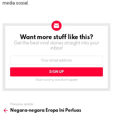
media sosial.
Want more stuff like this?
NEWSLETTER
Get the best viral stories straight into your
inbox!
Email
address:
Don't worry, we don't spam
Previous article
See
more
Negara-negara Eropa Ini Perluas