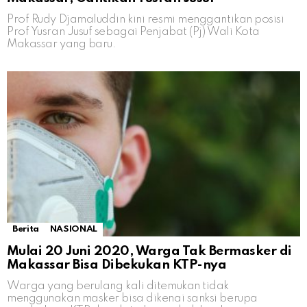
Prof Rudy Djamaluddin kini resmi menggantikan posisi
Prof Yusran Jusuf sebagai Penjabat (Pj) Wali Kota
Makassar yang baru.
Berita
NASIONAL
Mulai 20 Juni 2020, Warga Tak Bermasker di
Makassar Bisa Dibekukan KTP-nya
Warga yang berulang kali ditemukan tidak
menggunakan masker bisa dikenai sanksi berupa