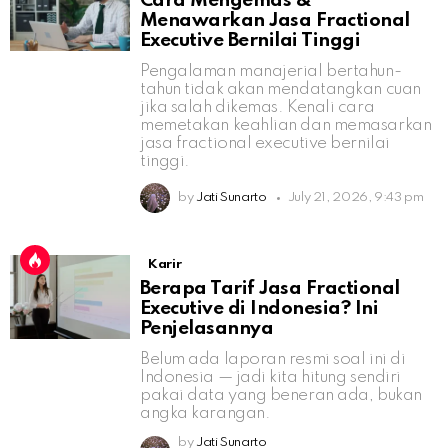
Cara Mengemas &
Menawarkan Jasa Fractional
Executive Bernilai Tinggi
Pengalaman manajerial bertahun-
tahun tidak akan mendatangkan cuan
jika salah dikemas. Kenali cara
memetakan keahlian dan memasarkan
jasa fractional executive bernilai
tinggi.
by
Jati Sunarto
July 21, 2026, 9:43 pm
Karir
Berapa Tarif Jasa Fractional
Executive di Indonesia? Ini
Penjelasannya
Belum ada laporan resmi soal ini di
Indonesia — jadi kita hitung sendiri
pakai data yang beneran ada, bukan
angka karangan.
by
Jati Sunarto