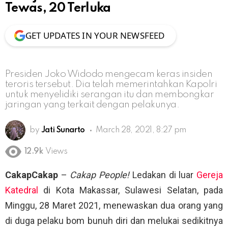
Tewas, 20 Terluka
GET UPDATES IN YOUR NEWSFEED
Presiden Joko Widodo mengecam keras insiden
teroris tersebut. Dia telah memerintahkan Kapolri
untuk menyelidiki serangan itu dan membongkar
jaringan yang terkait dengan pelakunya.
by
Jati Sunarto
March 28, 2021, 8:27 pm
12.9k
Views
CakapCakap
–
Cakap People!
Ledakan di luar
Gereja
Katedral
di Kota Makassar, Sulawesi Selatan, pada
Minggu, 28 Maret 2021, menewaskan dua orang yang
di duga pelaku bom bunuh diri dan melukai sedikitnya