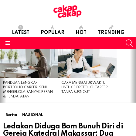
LATEST
POPULAR
HOT
TRENDING
S
Menu
LATEST
STORIES
PANDUAN LENGKAP
CARA MENGATUR WAKTU
PORTFOLIO CAREER: SENI
UNTUK PORTFOLIO CAREER
MENGELOLA BANYAK PERAN
TANPA BURNOUT
& PENDAPATAN
Berita
NASIONAL
Ledakan Diduga Bom Bunuh Diri di
Gereja Katedral Makassar: Dua