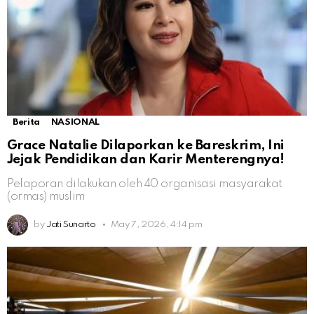
Berita
NASIONAL
Grace Natalie Dilaporkan ke Bareskrim, Ini
Jejak Pendidikan dan Karir Menterengnya!
Pelaporan dilakukan oleh 40 organisasi masyarakat
(ormas) muslim
by
Jati Sunarto
May 7, 2026, 4:14 pm