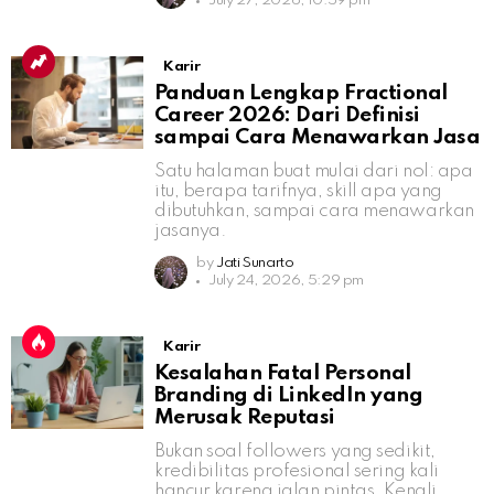
July 27, 2026, 10:59 pm
Karir
Panduan Lengkap Fractional
Career 2026: Dari Definisi
sampai Cara Menawarkan Jasa
Satu halaman buat mulai dari nol: apa
itu, berapa tarifnya, skill apa yang
dibutuhkan, sampai cara menawarkan
jasanya.
by
Jati Sunarto
July 24, 2026, 5:29 pm
Karir
Kesalahan Fatal Personal
Branding di LinkedIn yang
Merusak Reputasi
Bukan soal followers yang sedikit,
kredibilitas profesional sering kali
hancur karena jalan pintas. Kenali