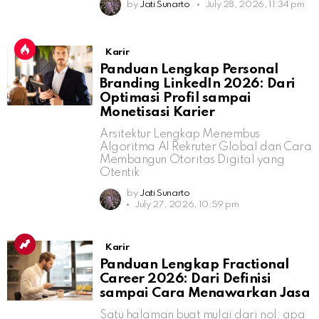
by
Jati Sunarto
July 28, 2026, 11:34 pm
Karir
Panduan Lengkap Personal
Branding LinkedIn 2026: Dari
Optimasi Profil sampai
Monetisasi Karier
Arsitektur Lengkap Menembus
Algoritma AI Rekruter Global dan Cara
Membangun Otoritas Digital yang
Otentik
by
Jati Sunarto
July 27, 2026, 10:59 pm
Karir
Panduan Lengkap Fractional
Career 2026: Dari Definisi
sampai Cara Menawarkan Jasa
Satu halaman buat mulai dari nol: apa