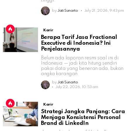
tinggi.
by
Jati Sunarto
July 21, 2026, 9:43 pm
Karir
Berapa Tarif Jasa Fractional
Executive di Indonesia? Ini
Penjelasannya
Belum ada laporan resmi soal ini di
Indonesia — jadi kita hitung sendiri
pakai data yang beneran ada, bukan
angka karangan.
by
Jati Sunarto
July 22, 2026, 10:53 am
Karir
Strategi Jangka Panjang: Cara
Menjaga Konsistensi Personal
Brand di LinkedIn