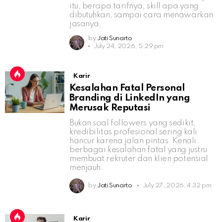
itu, berapa tarifnya, skill apa yang
dibutuhkan, sampai cara menawarkan
jasanya.
by
Jati Sunarto
July 24, 2026, 5:29 pm
Karir
Kesalahan Fatal Personal
Branding di LinkedIn yang
Merusak Reputasi
Bukan soal followers yang sedikit,
kredibilitas profesional sering kali
hancur karena jalan pintas. Kenali
berbagai kesalahan fatal yang justru
membuat rekruter dan klien potensial
menjauh.
by
Jati Sunarto
July 27, 2026, 4:32 pm
Karir