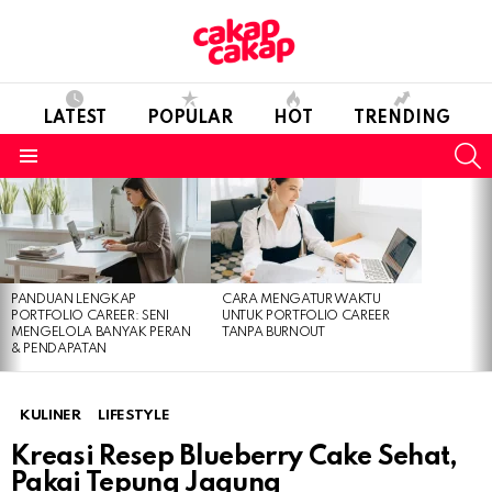
LATEST
POPULAR
HOT
TRENDING
S
Menu
LATEST
STORIES
PANDUAN LENGKAP
CARA MENGATUR WAKTU
PORTFOLIO CAREER: SENI
UNTUK PORTFOLIO CAREER
MENGELOLA BANYAK PERAN
TANPA BURNOUT
& PENDAPATAN
KULINER
LIFESTYLE
Kreasi Resep Blueberry Cake Sehat,
Pakai Tepung Jagung