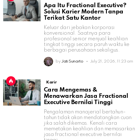
Apa Itu Fractional Executive?
Solusi Karier Modern Tanpa
Terikat Satu Kantor
Keluar dari jebakan korporasi
konvensional. Saatnya para
profesional senior menjual keahlian
tingkat tinggi secara paruh waktu ke
berbagai perusahaan sekaligus.
by
Jati Sunarto
July 21, 2026, 11:23 am
Karir
Cara Mengemas &
Menawarkan Jasa Fractional
Executive Bernilai Tinggi
Pengalaman manajerial bertahun-
tahun tidak akan mendatangkan cuan
jika salah dikemas. Kenali cara
memetakan keahlian dan memasarkan
jasa fractional executive bernilai