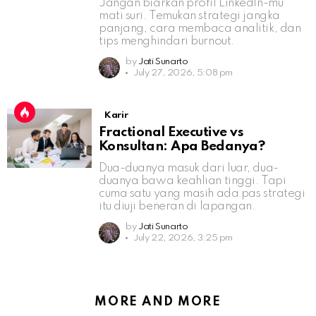
Jangan biarkan profil LinkedIn-mu
mati suri. Temukan strategi jangka
panjang, cara membaca analitik, dan
tips menghindari burnout.
by
Jati Sunarto
July 27, 2026, 5:08 pm
Karir
Fractional Executive vs
Konsultan: Apa Bedanya?
Dua-duanya masuk dari luar, dua-
duanya bawa keahlian tinggi. Tapi
cuma satu yang masih ada pas strategi
itu diuji beneran di lapangan.
by
Jati Sunarto
July 22, 2026, 3:25 pm
MORE AND MORE