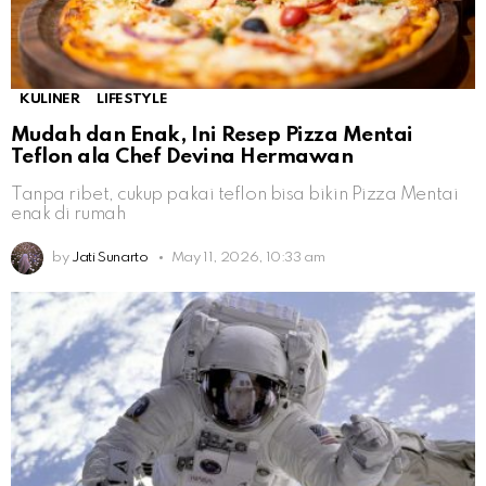
KULINER
LIFESTYLE
Mudah dan Enak, Ini Resep Pizza Mentai
Teflon ala Chef Devina Hermawan
Tanpa ribet, cukup pakai teflon bisa bikin Pizza Mentai
enak di rumah
by
Jati Sunarto
May 11, 2026, 10:33 am