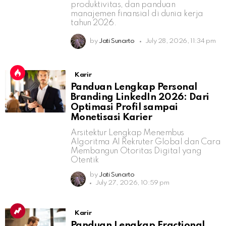
produktivitas, dan panduan
manajemen finansial di dunia kerja
tahun 2026.
by
Jati Sunarto
July 28, 2026, 11:34 pm
Karir
Panduan Lengkap Personal
Branding LinkedIn 2026: Dari
Optimasi Profil sampai
Monetisasi Karier
Arsitektur Lengkap Menembus
Algoritma AI Rekruter Global dan Cara
Membangun Otoritas Digital yang
Otentik
by
Jati Sunarto
July 27, 2026, 10:59 pm
Karir
Panduan Lengkap Fractional