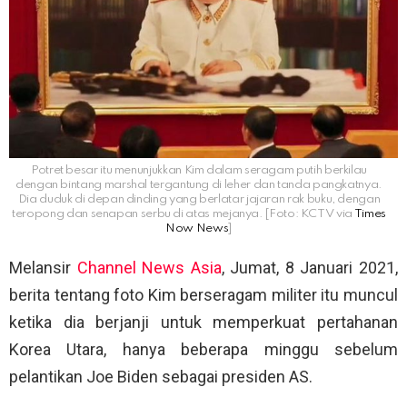
Potret besar itu menunjukkan Kim dalam seragam putih berkilau
dengan bintang marshal tergantung di leher dan tanda pangkatnya.
Dia duduk di depan dinding yang berlatar jajaran rak buku, dengan
teropong dan senapan serbu di atas mejanya. [Foto: KCTV via
Times
Now News
]
Melansir
Channel News Asia
, Jumat, 8 Januari 2021,
berita tentang foto Kim berseragam militer itu muncul
ketika dia berjanji untuk memperkuat pertahanan
Korea Utara, hanya beberapa minggu sebelum
pelantikan Joe Biden sebagai presiden AS.