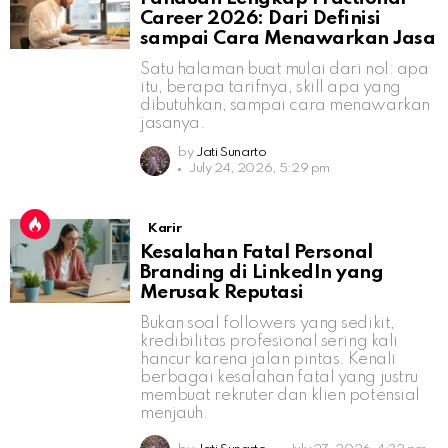
Career 2026: Dari Definisi
sampai Cara Menawarkan Jasa
Satu halaman buat mulai dari nol: apa
itu, berapa tarifnya, skill apa yang
dibutuhkan, sampai cara menawarkan
jasanya.
by
Jati Sunarto
July 24, 2026, 5:29 pm
Karir
Kesalahan Fatal Personal
Branding di LinkedIn yang
Merusak Reputasi
Bukan soal followers yang sedikit,
kredibilitas profesional sering kali
hancur karena jalan pintas. Kenali
berbagai kesalahan fatal yang justru
membuat rekruter dan klien potensial
menjauh.