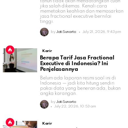
tahun tidak akan mendatangkan cuan
jika salah dikemas. Kenali cara
memetakan keahlian dan memasarkan
jasa fractional executive bernilai
tinggi.
by
Jati Sunarto
July 21, 2026, 9:43 pm
Karir
Berapa Tarif Jasa Fractional
Executive di Indonesia? Ini
Penjelasannya
Belum ada laporan resmi soal ini di
Indonesia — jadi kita hitung sendiri
pakai data yang beneran ada, bukan
angka karangan.
by
Jati Sunarto
July 22, 2026, 10:53 am
Karir