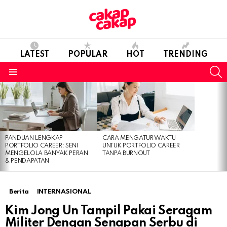
LATEST
POPULAR
HOT
TRENDING
S
Menu
LATEST
STORIES
PANDUAN LENGKAP
CARA MENGATUR WAKTU
PORTFOLIO CAREER: SENI
UNTUK PORTFOLIO CAREER
MENGELOLA BANYAK PERAN
TANPA BURNOUT
& PENDAPATAN
Berita
INTERNASIONAL
Kim Jong Un Tampil Pakai Seragam
Militer Dengan Senapan Serbu di