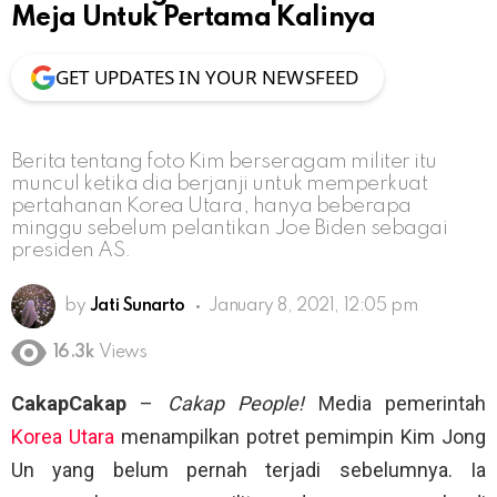
Meja Untuk Pertama Kalinya
GET UPDATES IN YOUR NEWSFEED
Berita tentang foto Kim berseragam militer itu
muncul ketika dia berjanji untuk memperkuat
pertahanan Korea Utara, hanya beberapa
minggu sebelum pelantikan Joe Biden sebagai
presiden AS.
by
Jati Sunarto
January 8, 2021, 12:05 pm
16.3k
Views
CakapCakap
–
Cakap People!
Media pemerintah
Korea Utara
menampilkan potret pemimpin Kim Jong
Un yang belum pernah terjadi sebelumnya. Ia