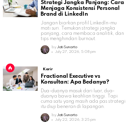
Strategi Jangka Panjang: Cara
Menjaga Konsistensi Personal
Brand di LinkedIn
Jangan biarkan profil LinkedIn-mu
mati suri. Temukan strategi jangka
panjang, cara membaca analitik, dan
tips menghindari burnout.
by
Jati Sunarto
July 27, 2026, 5:08 pm
Karir
Fractional Executive vs
Konsultan: Apa Bedanya?
Dua-duanya masuk dari luar, dua-
duanya bawa keahlian tinggi. Tapi
cuma satu yang masih ada pas strategi
itu diuji beneran di lapangan.
by
Jati Sunarto
July 22, 2026, 3:25 pm