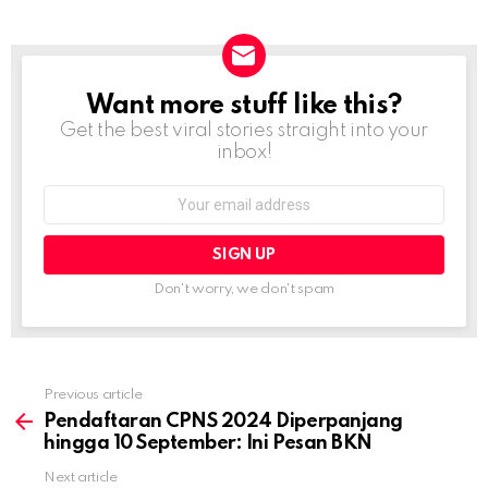
Want more stuff like this?
NEWSLETTER
Get the best viral stories straight into your
inbox!
Email
address:
Don't worry, we don't spam
Previous article
See
more
Pendaftaran CPNS 2024 Diperpanjang
hingga 10 September: Ini Pesan BKN
Next article