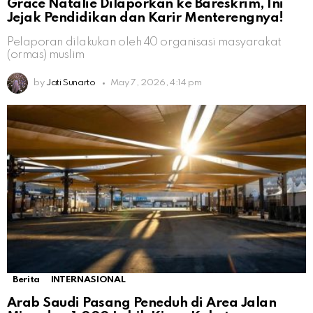
Grace Natalie Dilaporkan ke Bareskrim, Ini
Jejak Pendidikan dan Karir Menterengnya!
Pelaporan dilakukan oleh 40 organisasi masyarakat
(ormas) muslim
by
Jati Sunarto
May 7, 2026, 4:14 pm
Berita
INTERNASIONAL
Arab Saudi Pasang Peneduh di Area Jalan