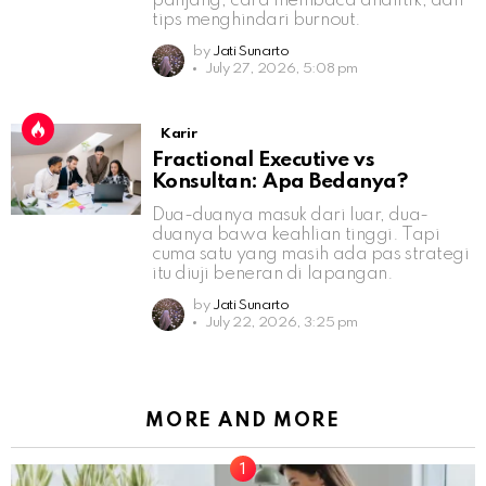
panjang, cara membaca analitik, dan
tips menghindari burnout.
by
Jati Sunarto
July 27, 2026, 5:08 pm
Karir
Fractional Executive vs
Konsultan: Apa Bedanya?
Dua-duanya masuk dari luar, dua-
duanya bawa keahlian tinggi. Tapi
cuma satu yang masih ada pas strategi
itu diuji beneran di lapangan.
by
Jati Sunarto
July 22, 2026, 3:25 pm
MORE AND MORE