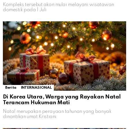
Kompleks tersebut akan mulai melayani wisatawan
domestik pada 1 Juli
Berita
INTERNASIONAL
Di Korea Utara, Warga yang Rayakan Natal
Terancam Hukuman Mati
Natal merupakan perayaan tahunan yang banyak
dinantikan umat Kristiani