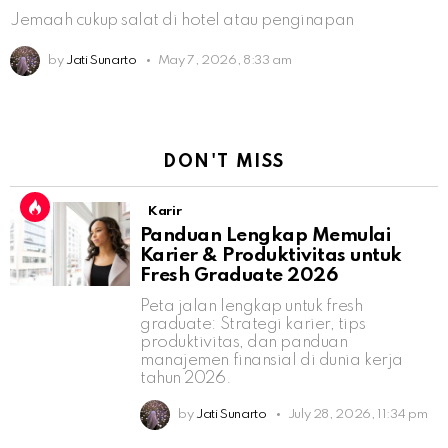
Jemaah cukup salat di hotel atau penginapan
by
Jati Sunarto
May 7, 2026, 8:33 am
DON'T MISS
Karir
Panduan Lengkap Memulai
Karier & Produktivitas untuk
Fresh Graduate 2026
Peta jalan lengkap untuk fresh
graduate: Strategi karier, tips
produktivitas, dan panduan
manajemen finansial di dunia kerja
tahun 2026.
by
Jati Sunarto
July 28, 2026, 11:34 pm