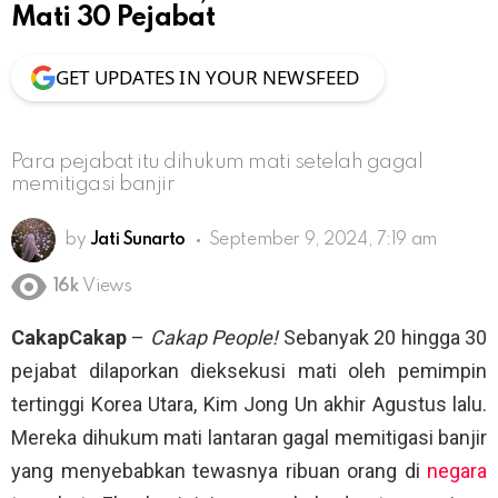
Mati 30 Pejabat
GET UPDATES IN YOUR NEWSFEED
Para pejabat itu dihukum mati setelah gagal
memitigasi banjir
by
Jati Sunarto
September 9, 2024, 7:19 am
16k
Views
CakapCakap
–
Cakap People!
Sebanyak 20 hingga 30
pejabat dilaporkan dieksekusi mati oleh pemimpin
tertinggi Korea Utara, Kim Jong Un akhir Agustus lalu.
Mereka dihukum mati lantaran gagal memitigasi banjir
yang menyebabkan tewasnya ribuan orang di
negara