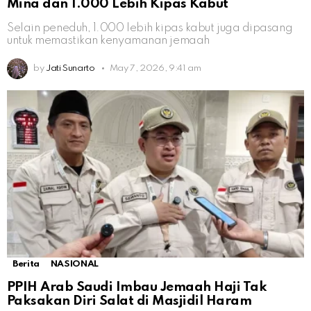
Mina dan 1.000 Lebih Kipas Kabut
Selain peneduh, 1.000 lebih kipas kabut juga dipasang
untuk memastikan kenyamanan jemaah
by
Jati Sunarto
May 7, 2026, 9:41 am
Berita
NASIONAL
PPIH Arab Saudi Imbau Jemaah Haji Tak
Paksakan Diri Salat di Masjidil Haram