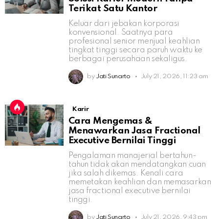
Terikat Satu Kantor
Keluar dari jebakan korporasi
konvensional. Saatnya para
profesional senior menjual keahlian
tingkat tinggi secara paruh waktu ke
berbagai perusahaan sekaligus.
by
Jati Sunarto
July 21, 2026, 11:23 am
Karir
Cara Mengemas &
Menawarkan Jasa Fractional
Executive Bernilai Tinggi
Pengalaman manajerial bertahun-
tahun tidak akan mendatangkan cuan
jika salah dikemas. Kenali cara
memetakan keahlian dan memasarkan
jasa fractional executive bernilai
tinggi.
by
Jati Sunarto
July 21, 2026, 9:43 pm