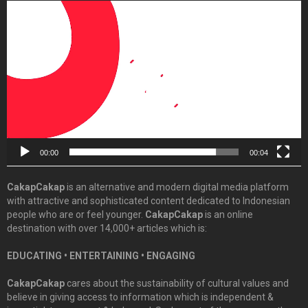
Video
Player
00:00
00:04
CakapCakap
is an alternative and modern digital media platform
with attractive and sophisticated content dedicated to Indonesian
people who are or feel younger.
CakapCakap
is an online
destination with over 14,000+ articles which is:
EDUCATING • ENTERTAINING • ENGAGING
CakapCakap
cares about the sustainability of cultural values and
believe in giving access to information which is independent &