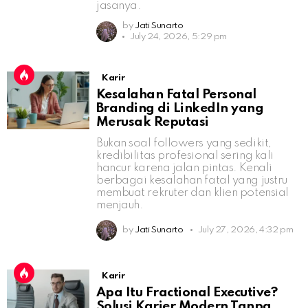
jasanya.
by
Jati Sunarto
July 24, 2026, 5:29 pm
Karir
Kesalahan Fatal Personal
Branding di LinkedIn yang
Merusak Reputasi
Bukan soal followers yang sedikit,
kredibilitas profesional sering kali
hancur karena jalan pintas. Kenali
berbagai kesalahan fatal yang justru
membuat rekruter dan klien potensial
menjauh.
by
Jati Sunarto
July 27, 2026, 4:32 pm
Karir
Apa Itu Fractional Executive?
Solusi Karier Modern Tanpa