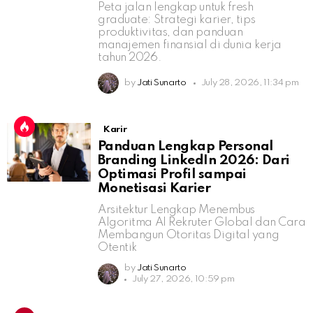
Peta jalan lengkap untuk fresh
graduate: Strategi karier, tips
produktivitas, dan panduan
manajemen finansial di dunia kerja
tahun 2026.
by
Jati Sunarto
July 28, 2026, 11:34 pm
Karir
Panduan Lengkap Personal
Branding LinkedIn 2026: Dari
Optimasi Profil sampai
Monetisasi Karier
Arsitektur Lengkap Menembus
Algoritma AI Rekruter Global dan Cara
Membangun Otoritas Digital yang
Otentik
by
Jati Sunarto
July 27, 2026, 10:59 pm