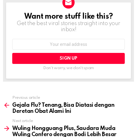
Want more stuff like this?
NEWSLETTER
Get the best viral stories straight into your
inbox!
Email
address:
Don't worry, we don't spam
Previous article
See
more
Gejala Flu? Tenang, Bisa Diatasi dengan
Deretan Obat Alami Ini
Next article
Wuling Hongguang Plus, Saudara Muda
Wuling Confero dengan Bodi Lebih Besar