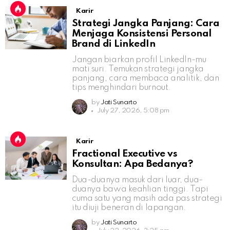
Karir
Strategi Jangka Panjang: Cara
Menjaga Konsistensi Personal
Brand di LinkedIn
Jangan biarkan profil LinkedIn-mu
mati suri. Temukan strategi jangka
panjang, cara membaca analitik, dan
tips menghindari burnout.
by
Jati Sunarto
July 27, 2026, 5:08 pm
Karir
Fractional Executive vs
Konsultan: Apa Bedanya?
Dua-duanya masuk dari luar, dua-
duanya bawa keahlian tinggi. Tapi
cuma satu yang masih ada pas strategi
itu diuji beneran di lapangan.
by
Jati Sunarto