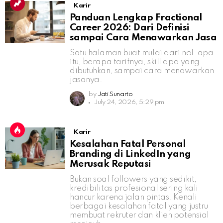
Karir
Panduan Lengkap Fractional
Career 2026: Dari Definisi
sampai Cara Menawarkan Jasa
Satu halaman buat mulai dari nol: apa
itu, berapa tarifnya, skill apa yang
dibutuhkan, sampai cara menawarkan
jasanya.
by
Jati Sunarto
July 24, 2026, 5:29 pm
Karir
Kesalahan Fatal Personal
Branding di LinkedIn yang
Merusak Reputasi
Bukan soal followers yang sedikit,
kredibilitas profesional sering kali
hancur karena jalan pintas. Kenali
berbagai kesalahan fatal yang justru
membuat rekruter dan klien potensial