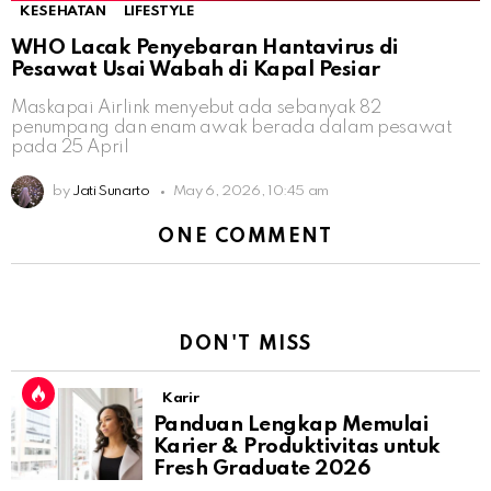
KESEHATAN
LIFESTYLE
WHO Lacak Penyebaran Hantavirus di
Pesawat Usai Wabah di Kapal Pesiar
Maskapai Airlink menyebut ada sebanyak 82
penumpang dan enam awak berada dalam pesawat
pada 25 April
by
Jati Sunarto
May 6, 2026, 10:45 am
ONE COMMENT
DON'T MISS
Karir
Panduan Lengkap Memulai
Karier & Produktivitas untuk
Fresh Graduate 2026