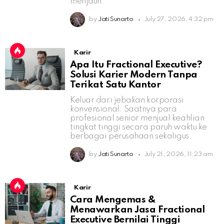
menjauh.
by
Jati Sunarto
July 27, 2026, 4:32 pm
Karir
Apa Itu Fractional Executive?
Solusi Karier Modern Tanpa
Terikat Satu Kantor
Keluar dari jebakan korporasi
konvensional. Saatnya para
profesional senior menjual keahlian
tingkat tinggi secara paruh waktu ke
berbagai perusahaan sekaligus.
by
Jati Sunarto
July 21, 2026, 11:23 am
Karir
Cara Mengemas &
Menawarkan Jasa Fractional
Executive Bernilai Tinggi