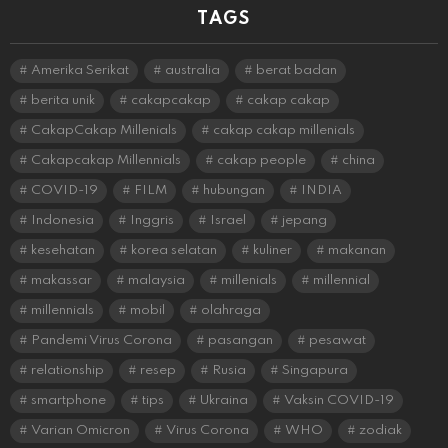
TAGS
Amerika Serikat
australia
berat badan
berita unik
cakapcakap
cakap cakap
CakapCakap Millenials
cakap cakap millenials
Cakapcakap Millennials
cakap people
china
COVID-19
FILM
hubungan
INDIA
Indonesia
Inggris
Israel
jepang
kesehatan
korea selatan
kuliner
makanan
makassar
malaysia
millenials
millennial
millennials
mobil
olahraga
Pandemi Virus Corona
pasangan
pesawat
relationship
resep
Rusia
Singapura
smartphone
tips
Ukraina
Vaksin COVID-19
Varian Omicron
Virus Corona
WHO
zodiak