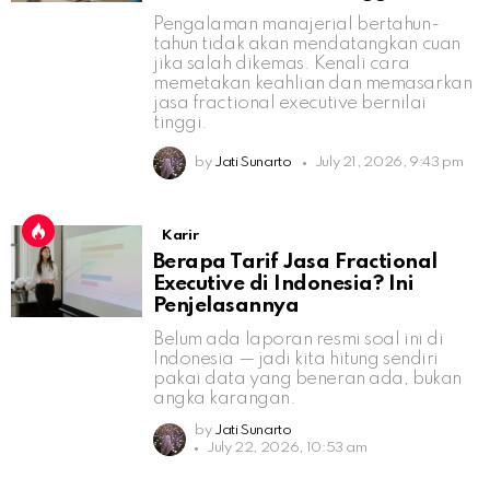
Pengalaman manajerial bertahun-
tahun tidak akan mendatangkan cuan
jika salah dikemas. Kenali cara
memetakan keahlian dan memasarkan
jasa fractional executive bernilai
tinggi.
by
Jati Sunarto
July 21, 2026, 9:43 pm
Karir
Berapa Tarif Jasa Fractional
Executive di Indonesia? Ini
Penjelasannya
Belum ada laporan resmi soal ini di
Indonesia — jadi kita hitung sendiri
pakai data yang beneran ada, bukan
angka karangan.
by
Jati Sunarto
July 22, 2026, 10:53 am