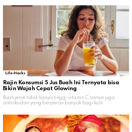
Life-Hacks
Rajin Konsumsi 5 Jus Buah Ini Ternyata bisa
Bikin Wajah Cepat Glowing
Buah jeruk tidak hanya tinggi vitamin C namun juga
antioksidan yang berperan banyak bagi kulit