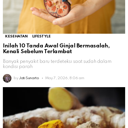
KESEHATAN
LIFESTYLE
Inilah 10 Tanda Awal Ginjal Bermasalah,
Kenali Sebelum Terlambat
Banyak penyakit baru terdeteksi saat sudah dalam
kondisi parah
by
Jati Sunarto
May 7, 2026, 8:06 am