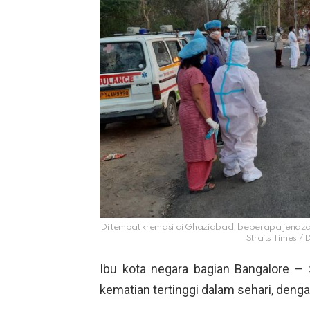
Di tempat kremasi di Ghaziabad, beberapa jenaz
Straits Times
Ibu kota negara bagian Bangalore – 
kematian tertinggi dalam sehari, deng