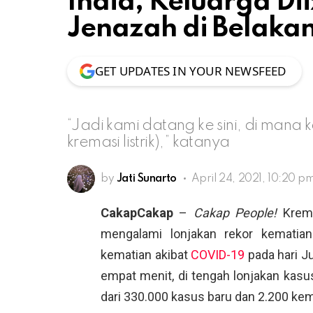
India, Keluarga Di
Jenazah di Belak
GET UPDATES IN YOUR NEWSFEED
“Jadi kami datang ke sini, di mana 
kremasi listrik),” katanya
by
Jati Sunarto
April 24, 2021, 10:20 p
CakapCakap
–
Cakap People!
Kremat
mengalami lonjakan rekor kematian
kematian akibat
COVID-19
pada hari Ju
empat menit, di tengah lonjakan kas
dari 330.000 kasus baru dan 2.200 kem