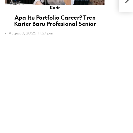
Mali
Karir
Apa Itu Portfolio Career? Tren
Karier Baru Profesional Senior
August 3, 2026, 11:37 pm