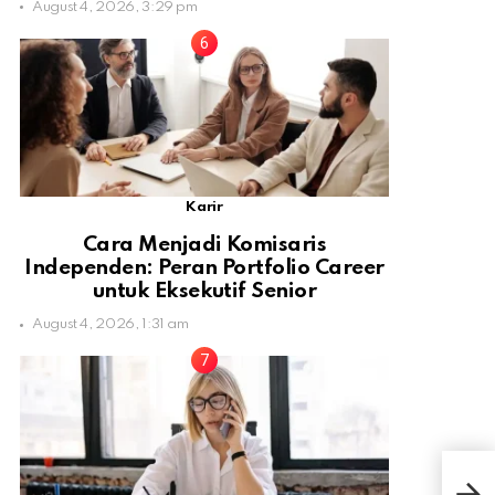
August 4, 2026, 3:29 pm
Karir
Cara Menjadi Komisaris
Independen: Peran Portfolio Career
untuk Eksekutif Senior
August 4, 2026, 1:31 am
4 Mo