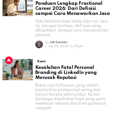
Panduan Lengkap Fractional
Career 2026: Dari Definisi
sampai Cara Menawarkan Jasa
Satu halaman buat mulai dari nol: apa
itu, berapa tarifnya, skill apa yang
dibutuhkan, sampai cara menawarkan
jasanya.
by
Jati Sunarto
July 24, 2026, 5:29 pm
Karir
Kesalahan Fatal Personal
Branding di LinkedIn yang
Merusak Reputasi
Bukan soal followers yang sedikit,
kredibilitas profesional sering kali
hancur karena jalan pintas. Kenali
berbagai kesalahan fatal yang justru
membuat rekruter dan klien potensial
menjauh.