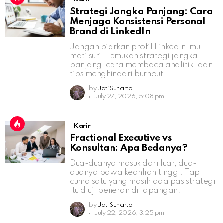
Strategi Jangka Panjang: Cara
Menjaga Konsistensi Personal
Brand di LinkedIn
Jangan biarkan profil LinkedIn-mu
mati suri. Temukan strategi jangka
panjang, cara membaca analitik, dan
tips menghindari burnout.
by
Jati Sunarto
July 27, 2026, 5:08 pm
Karir
Fractional Executive vs
Konsultan: Apa Bedanya?
Dua-duanya masuk dari luar, dua-
duanya bawa keahlian tinggi. Tapi
cuma satu yang masih ada pas strategi
itu diuji beneran di lapangan.
by
Jati Sunarto
July 22, 2026, 3:25 pm