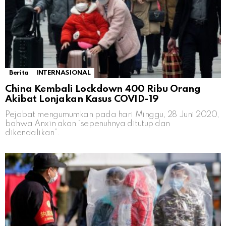
Berita
INTERNASIONAL
China Kembali Lockdown 400 Ribu Orang
Akibat Lonjakan Kasus COVID-19
Pejabat mengumumkan pada hari Minggu, 28 Juni 2020,
bahwa Anxin akan “sepenuhnya ditutup dan
dikendalikan”.