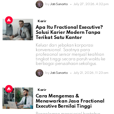
by
Jati Sunarto
July 27, 2026, 4:32 pm
Karir
Apa Itu Fractional Executive?
Solusi Karier Modern Tanpa
Terikat Satu Kantor
Keluar dari jebakan korporasi
konvensional. Saatnya para
profesional senior menjual keahlian
tingkat tinggi secara paruh waktu ke
berbagai perusahaan sekaligus.
by
Jati Sunarto
July 21, 2026, 11:23 am
Karir
Cara Mengemas &
Menawarkan Jasa Fractional
Executive Bernilai Tinggi