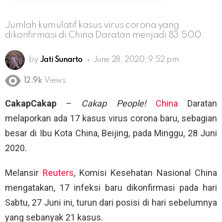
Jumlah kumulatif kasus virus corona yang
dikonfirmasi di China Daratan menjadi 83.500.
by
Jati Sunarto
June 28, 2020, 9:52 pm
12.9k
Views
CakapCakap
–
Cakap People!
China
Daratan
melaporkan ada 17 kasus virus corona baru, sebagian
besar di Ibu Kota China, Beijing, pada Minggu, 28 Juni
2020.
Melansir
Reuters
, Komisi Kesehatan Nasional China
mengatakan, 17 infeksi baru dikonfirmasi pada hari
Sabtu, 27 Juni ini, turun dari posisi di hari sebelumnya
yang sebanyak 21 kasus.