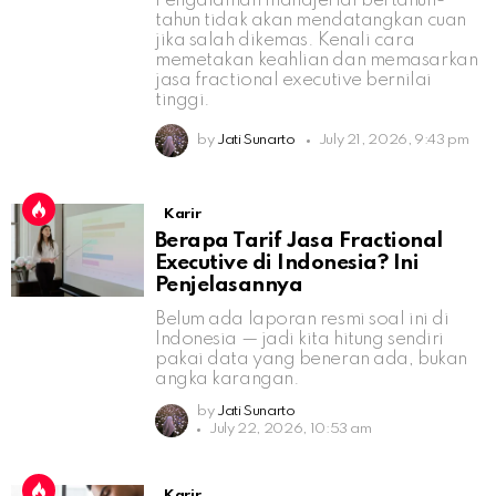
Pengalaman manajerial bertahun-
tahun tidak akan mendatangkan cuan
jika salah dikemas. Kenali cara
memetakan keahlian dan memasarkan
jasa fractional executive bernilai
tinggi.
by
Jati Sunarto
July 21, 2026, 9:43 pm
Karir
Berapa Tarif Jasa Fractional
Executive di Indonesia? Ini
Penjelasannya
Belum ada laporan resmi soal ini di
Indonesia — jadi kita hitung sendiri
pakai data yang beneran ada, bukan
angka karangan.
by
Jati Sunarto
July 22, 2026, 10:53 am
Karir