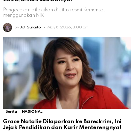
Pengecekan dilakukan di situs resmi Kemensos
menggunakan NIK
by
Jati Sunarto
May 8, 2026, 3:00 pm
Berita
NASIONAL
Grace Natalie Dilaporkan ke Bareskrim, Ini
Jejak Pendidikan dan Karir Menterengnya!