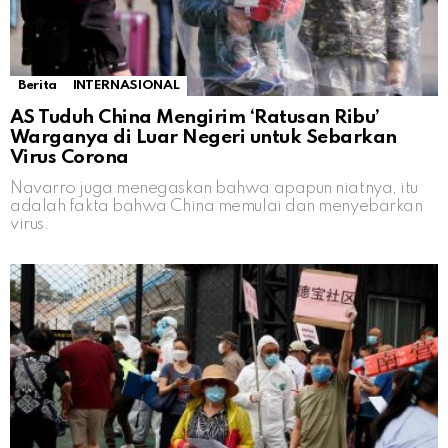
Berita
INTERNASIONAL
AS Tuduh China Mengirim ‘Ratusan Ribu’
Warganya di Luar Negeri untuk Sebarkan
Virus Corona
Navarro juga menegaskan bahwa apapun niatnya, itu
adalah fakta bahwa China memulai dan menyebarkan
virus.