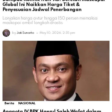
Global Ini Naikkan Harga Tiket &
Penyesuaian Jadwal Penerbangan
Lonjakan harga avtur hingga 150 persen memaksa
maskapai ambil langkah drastis
by
Jati Sunarto
May 10, 2026, 2:35 pm
Berita
NASIONAL
Anggota IV BPK Haerul Saleh Wafat dalam