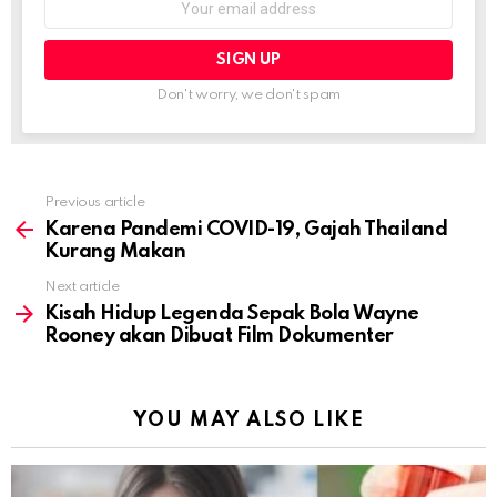
address:
Don't worry, we don't spam
Previous article
See
more
Karena Pandemi COVID-19, Gajah Thailand
Kurang Makan
Next article
Kisah Hidup Legenda Sepak Bola Wayne
Rooney akan Dibuat Film Dokumenter
YOU MAY ALSO LIKE