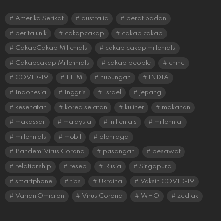
Amerika Serikat
australia
berat badan
berita unik
cakapcakap
cakap cakap
CakapCakap Millenials
cakap cakap millenials
Cakapcakap Millennials
cakap people
china
COVID-19
FILM
hubungan
INDIA
Indonesia
Inggris
Israel
jepang
kesehatan
korea selatan
kuliner
makanan
makassar
malaysia
millenials
millennial
millennials
mobil
olahraga
Pandemi Virus Corona
pasangan
pesawat
relationship
resep
Rusia
Singapura
smartphone
tips
Ukraina
Vaksin COVID-19
Varian Omicron
Virus Corona
WHO
zodiak