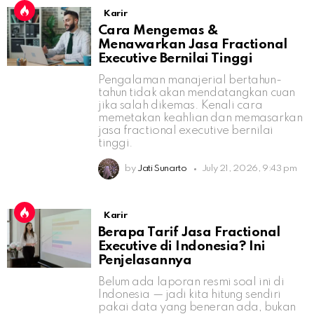
Karir
Cara Mengemas &
Menawarkan Jasa Fractional
Executive Bernilai Tinggi
Pengalaman manajerial bertahun-
tahun tidak akan mendatangkan cuan
jika salah dikemas. Kenali cara
memetakan keahlian dan memasarkan
jasa fractional executive bernilai
tinggi.
by
Jati Sunarto
July 21, 2026, 9:43 pm
Karir
Berapa Tarif Jasa Fractional
Executive di Indonesia? Ini
Penjelasannya
Belum ada laporan resmi soal ini di
Indonesia — jadi kita hitung sendiri
pakai data yang beneran ada, bukan