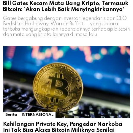
Bill Gates Kecam Mata Uang Kripto, Termasuk
Bitcoin: ‘Akan Lebih Baik Menyingkirkannya’
Gates bergabung dengan investor legendaris dan CEO
Berkshire Hathaway, Warren Buffett — yang secara
terbuka mengungkapkan kebenciannya terhadap bitcoin
dan mata uang kripto lainnya di masa lalu.
Berita
INTERNASIONAL
Kehilangan Private Key, Pengedar Narkoba
Ini Tak Bisa Akses Bitcoin Miliknya Senilai