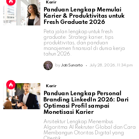
Karir
Panduan Lengkap Memulai
Karier & Produktivitas untuk
Fresh Graduate 2026
Peta jalan lengkap untuk fresh
graduate: Strategi karier, tips
produktivitas, dan panduan
manajemen finansial di dunia kerja
tahun 2026.
by
Jati Sunarto
July 28, 2026, 11:34 pm
Karir
Panduan Lengkap Personal
Branding LinkedIn 2026: Dari
Optimasi Profil sampai
Monetisasi Karier
Arsitektur Lengkap Menembus
Algoritma AI Rekruter Global dan Cara
Membangun Otoritas Digital yang
Otentik