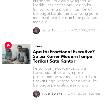
Bukan soal followers yang sedikit,
kredibilitas profesional sering kali
hancur karena jalan pintas. Kenali
berbagai kesalahan fatal yang justru
membuat rekruter dan klien potensial
menjauh.
by
Jati Sunarto
July 27, 2026, 4:32 pm
Karir
Apa Itu Fractional Executive?
Solusi Karier Modern Tanpa
Terikat Satu Kantor
Keluar dari jebakan korporasi
konvensional. Saatnya para
profesional senior menjual keahlian
tingkat tinggi secara paruh waktu ke
berbagai perusahaan sekaligus.
by
Jati Sunarto
July 21, 2026, 11:23 am