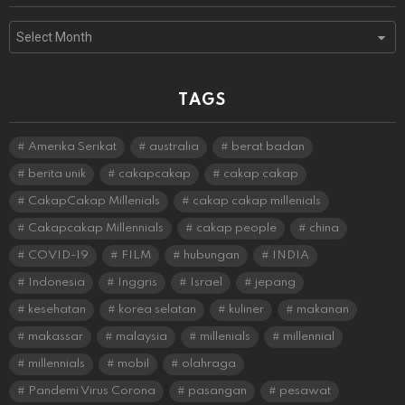
Archives
TAGS
Amerika Serikat
australia
berat badan
berita unik
cakapcakap
cakap cakap
CakapCakap Millenials
cakap cakap millenials
Cakapcakap Millennials
cakap people
china
COVID-19
FILM
hubungan
INDIA
Indonesia
Inggris
Israel
jepang
kesehatan
korea selatan
kuliner
makanan
makassar
malaysia
millenials
millennial
millennials
mobil
olahraga
Pandemi Virus Corona
pasangan
pesawat