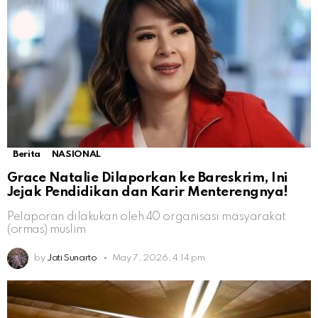
Berita
NASIONAL
Grace Natalie Dilaporkan ke Bareskrim, Ini
Jejak Pendidikan dan Karir Menterengnya!
Pelaporan dilakukan oleh 40 organisasi masyarakat
(ormas) muslim
by
Jati Sunarto
May 7, 2026, 4:14 pm