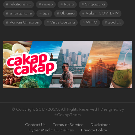
relationship
resep
Rusia
Singapura
smartphone
tips
Ukraina
Vaksin COVID-19
Varian Omicron
Virus Corona
WHO
zodiak
© Copyright 2017-2020, All Rights Reserved | Designed By
#CakapTeam
Contact Us
Terms of Service
Disclaimer
Cyber Media Guidelines
Privacy Policy