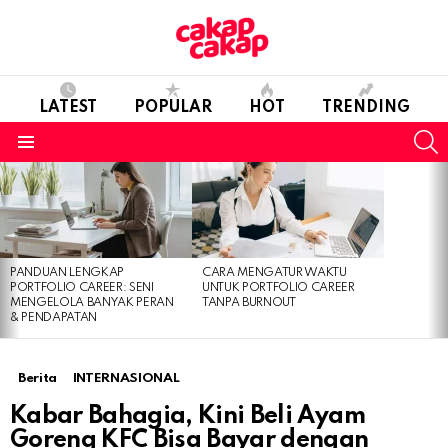
LATEST
POPULAR
HOT
TRENDING
S
Menu
LATEST
STORIES
PANDUAN LENGKAP
CARA MENGATUR WAKTU
PORTFOLIO CAREER: SENI
UNTUK PORTFOLIO CAREER
MENGELOLA BANYAK PERAN
TANPA BURNOUT
& PENDAPATAN
Berita
INTERNASIONAL
Kabar Bahagia, Kini Beli Ayam
Goreng KFC Bisa Bayar dengan