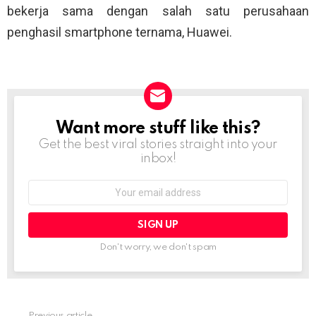
bekerja sama dengan salah satu perusahaan
penghasil smartphone ternama, Huawei.
Want more stuff like this?
NEWSLETTER
Get the best viral stories straight into your
inbox!
Email
address:
Don't worry, we don't spam
Previous article