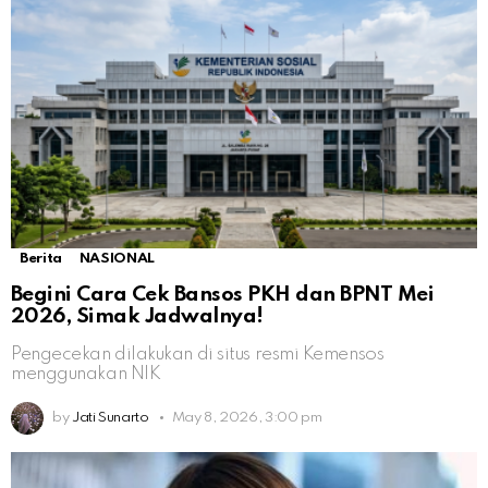
Berita
NASIONAL
Begini Cara Cek Bansos PKH dan BPNT Mei
2026, Simak Jadwalnya!
Pengecekan dilakukan di situs resmi Kemensos
menggunakan NIK
by
Jati Sunarto
May 8, 2026, 3:00 pm