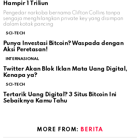
Hampir 1 Triliun
Pengedar narkoba bernama Clifton Collins tanpa
sengaja menghilangkan private key yang disimpan
dalam kotak pancing
SCI-TECH
Punya Investasi Bitcoin? Waspada dengan
Aksi Peretasan!
INTERNASIONAL
Twitter Akan Blok Iklan Mata Uang Digital,
Kenapa ya?
SCI-TECH
Tertarik Uang Digital? 3 Situs Bitcoin Ini
Sebaiknya Kamu Tahu
MORE FROM:
BERITA