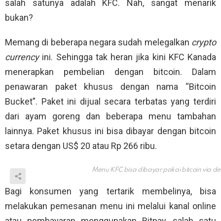
salah satunya adalah KFC. Nah, sangat menarik
bukan?
Memang di beberapa negara sudah melegalkan
crypto
currency
ini. Sehingga tak heran jika kini KFC Kanada
menerapkan pembelian dengan bitcoin. Dalam
penawaran paket khusus dengan nama “Bitcoin
Bucket”. Paket ini dijual secara terbatas yang terdiri
dari ayam goreng dan beberapa menu tambahan
lainnya. Paket khusus ini bisa dibayar dengan bitcoin
setara dengan US$ 20 atau Rp 266 ribu.
Menu KFC bisa dibayar pakai bitcoin via
de
Bagi konsumen yang tertarik membelinya, bisa
melakukan pemesanan menu ini melalui kanal online
atau pembayaran menggunakan Bitpay, salah satu