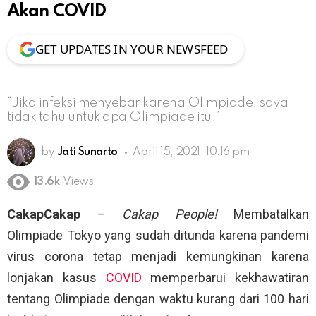
Akan COVID
GET UPDATES IN YOUR NEWSFEED
“Jika infeksi menyebar karena Olimpiade, saya
tidak tahu untuk apa Olimpiade itu.”
by
Jati Sunarto
April 15, 2021, 10:16 pm
13.6k
Views
CakapCakap
–
Cakap People!
Membatalkan
Olimpiade Tokyo yang sudah ditunda karena pandemi
virus corona tetap menjadi kemungkinan karena
lonjakan kasus
COVID
memperbarui kekhawatiran
tentang Olimpiade dengan waktu kurang dari 100 hari