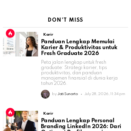
DON'T MISS
Karir
Panduan Lengkap Memulai
Karier & Produktivitas untuk
Fresh Graduate 2026
Peta jalan lengkap untuk fresh
graduate: Strategi karier, tips
produktivitas, dan panduan
manajemen finansial di dunia kerja
tahun 2026.
by
Jati Sunarto
July 28, 2026, 11:34 pm
Karir
Panduan Lengkap Personal
Branding LinkedIn 2026: Dari