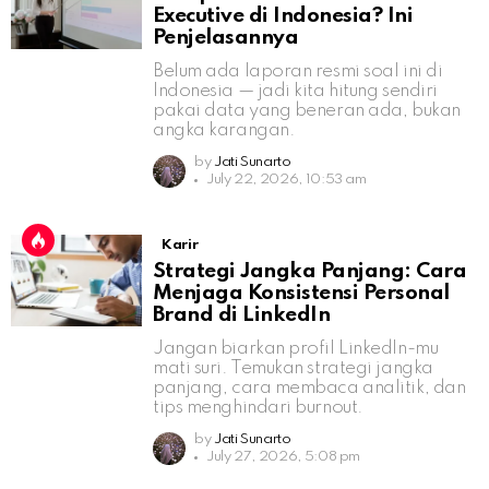
Executive di Indonesia? Ini
Penjelasannya
Belum ada laporan resmi soal ini di
Indonesia — jadi kita hitung sendiri
pakai data yang beneran ada, bukan
angka karangan.
by
Jati Sunarto
July 22, 2026, 10:53 am
Karir
Strategi Jangka Panjang: Cara
Menjaga Konsistensi Personal
Brand di LinkedIn
Jangan biarkan profil LinkedIn-mu
mati suri. Temukan strategi jangka
panjang, cara membaca analitik, dan
tips menghindari burnout.
by
Jati Sunarto
July 27, 2026, 5:08 pm