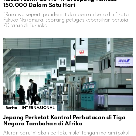
150.000 Dalam Satu Hari
“Rasanya seperti pandemi tidak pernah berakhir,” kata
Fukuko Nakamura, seorang petugas kebersihan berusia
70 tahun di Fukuoka.
Berita
INTERNASIONAL
Jepang Perketat Kontrol Perbatasan di Tiga
Negara Tambahan di Afrika
Aturan baru ini akan berlaku mulai tengah malam (pukul