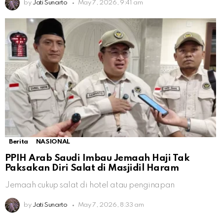
by
Jati Sunarto
May 7, 2026, 9:41 am
Berita
NASIONAL
PPIH Arab Saudi Imbau Jemaah Haji Tak
Paksakan Diri Salat di Masjidil Haram
Jemaah cukup salat di hotel atau penginapan
by
Jati Sunarto
May 7, 2026, 8:33 am