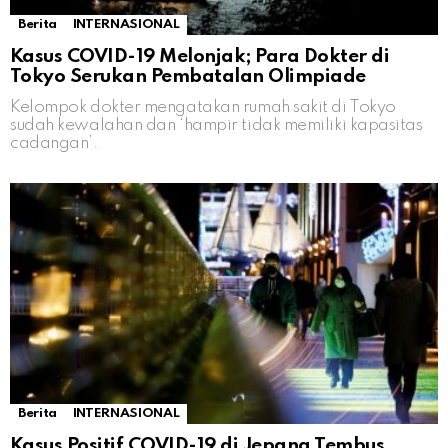
Berita
INTERNASIONAL
Kasus COVID-19 Melonjak; Para Dokter di
Tokyo Serukan Pembatalan Olimpiade
Kelompok dokter mengatakan rumah sakit di Tokyo
sudah kewalahan dan ‘hampir tidak memiliki kapasitas
cadangan’.
Berita
INTERNASIONAL
Kasus Positif COVID-19 di Jepang Tembus