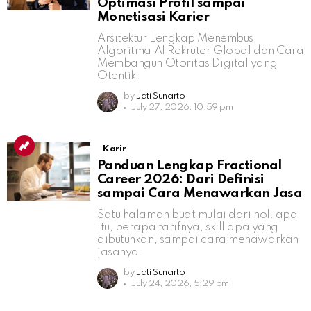
Optimasi Profil sampai
Monetisasi Karier
Arsitektur Lengkap Menembus
Algoritma AI Rekruter Global dan Cara
Membangun Otoritas Digital yang
Otentik
by
Jati Sunarto
July 27, 2026, 10:59 pm
Karir
Panduan Lengkap Fractional
Career 2026: Dari Definisi
sampai Cara Menawarkan Jasa
Satu halaman buat mulai dari nol: apa
itu, berapa tarifnya, skill apa yang
dibutuhkan, sampai cara menawarkan
jasanya.
by
Jati Sunarto
July 24, 2026, 5:29 pm