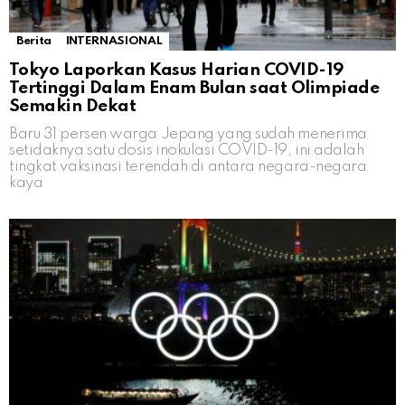
Berita
INTERNASIONAL
Tokyo Laporkan Kasus Harian COVID-19
Tertinggi Dalam Enam Bulan saat Olimpiade
Semakin Dekat
Baru 31 persen warga Jepang yang sudah menerima
setidaknya satu dosis inokulasi COVID-19, ini adalah
tingkat vaksinasi terendah di antara negara-negara
kaya