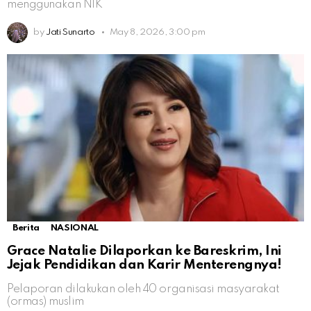
menggunakan NIK
by
Jati Sunarto
May 8, 2026, 3:00 pm
Berita
NASIONAL
Grace Natalie Dilaporkan ke Bareskrim, Ini
Jejak Pendidikan dan Karir Menterengnya!
Pelaporan dilakukan oleh 40 organisasi masyarakat
(ormas) muslim