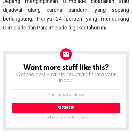
Jepang menginginkan Olimpiade dibatalkan atau
dijadwal ulang karena pandemi yang sedang
berlangsung. Hanya 24 persen yang mendukung
Olimpiade dan Paralimpiade digekar tahun ini.
Want more stuff like this?
NEWSLETTER
Get the best viral stories straight into your
inbox!
Email
address:
Don't worry, we don't spam