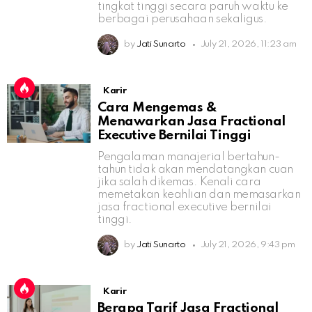
tingkat tinggi secara paruh waktu ke
berbagai perusahaan sekaligus.
by
Jati Sunarto
July 21, 2026, 11:23 am
Karir
Cara Mengemas &
Menawarkan Jasa Fractional
Executive Bernilai Tinggi
Pengalaman manajerial bertahun-
tahun tidak akan mendatangkan cuan
jika salah dikemas. Kenali cara
memetakan keahlian dan memasarkan
jasa fractional executive bernilai
tinggi.
by
Jati Sunarto
July 21, 2026, 9:43 pm
Karir
Berapa Tarif Jasa Fractional