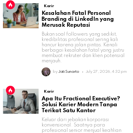
Karir
Kesalahan Fatal Personal
Branding di LinkedIn yang
Merusak Reputasi
Bukan soal followers yang sedikit,
kredibilitas profesional sering kali
hancur karena jalan pintas. Kenali
berbagai kesalahan fatal yang justru
membuat rekruter dan klien potensial
menjauh.
by
Jati Sunarto
July 27, 2026, 4:32 pm
Karir
Apa Itu Fractional Executive?
Solusi Karier Modern Tanpa
Terikat Satu Kantor
Keluar dari jebakan korporasi
konvensional. Saatnya para
profesional senior menjual keahlian