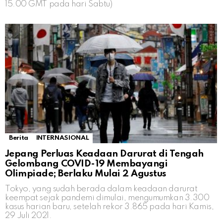
15.00 GMT pada hari Sabtu)
Berita
INTERNASIONAL
Jepang Perluas Keadaan Darurat di Tengah
Gelombang COVID-19 Membayangi
Olimpiade; Berlaku Mulai 2 Agustus
Tokyo, yang sudah berada dalam keadaan darurat
keempat sejak pandemi dimulai, mengumumkan 3.300
kasus harian baru, setelah rekor 3.865 pada hari Kamis,
29 Juli 2021.