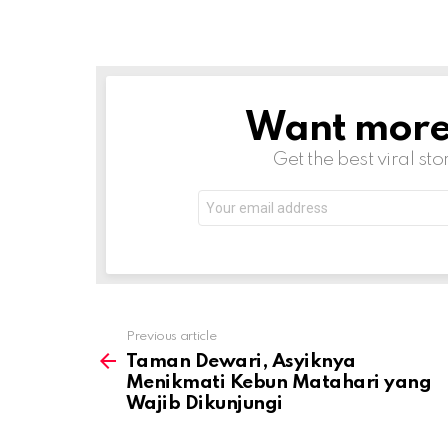
Want more s
NEWSLETTER
Get the best viral sto
Email
address:
Previous article
See
more
Taman Dewari, Asyiknya
Menikmati Kebun Matahari yang
Wajib Dikunjungi