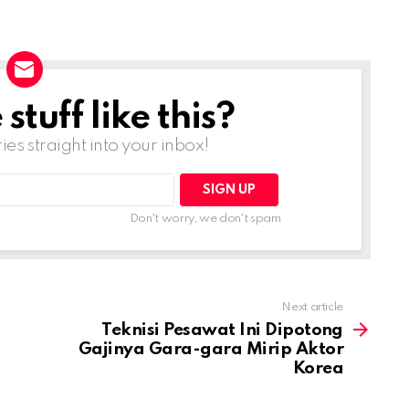
tuff like this?
ries straight into your inbox!
Don't worry, we don't spam
Next article
Teknisi Pesawat Ini Dipotong
Gajinya Gara-gara Mirip Aktor
Korea