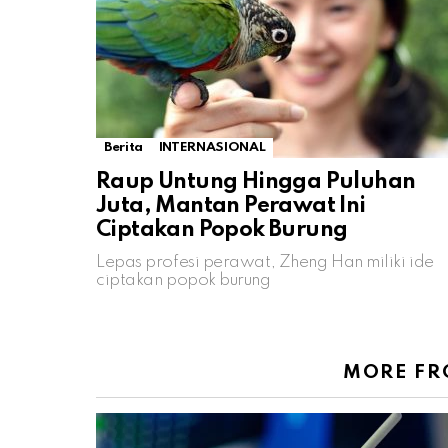
Berita
INTERNASIONAL
Raup Untung Hingga Puluhan
Juta, Mantan Perawat Ini
Ciptakan Popok Burung
Lepas profesi perawat, Zheng Han miliki ide
ciptakan popok burung
MORE F