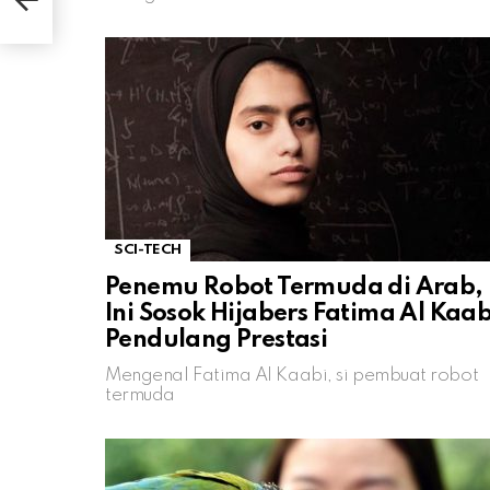
SCI-TECH
Penemu Robot Termuda di Arab,
Ini Sosok Hijabers Fatima Al Kaab
Pendulang Prestasi
Mengenal Fatima Al Kaabi, si pembuat robot
termuda