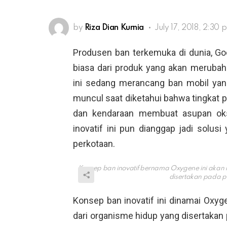
by
Riza Dian Kurnia
July 17, 2018, 2:30 
Produsen ban terkemuka di dunia, Go
biasa dari produk yang akan merubah
ini sedang merancang ban mobil yang
muncul saat diketahui bahwa tingkat p
dan kendaraan membuat asupan oksi
inovatif ini pun dianggap jadi solus
perkotaan.
Konsep ban inovatif bernama Oxygene ini akan 
disertakan pada 
Konsep ban inovatif ini dinamai Oxy
dari organisme hidup yang disertaka