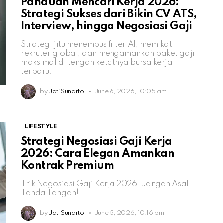
Panduan Mencari Kerja 2026:
Strategi Sukses dari Bikin CV ATS,
Interview, hingga Negosiasi Gaji
Strategi jitu menembus filter AI, memikat
rekruter global, dan mengamankan paket gaji
maksimal di tengah ketatnya bursa kerja
terbaru.
by
Jati Sunarto
June 6, 2026, 10:05 am
LIFESTYLE
Strategi Negosiasi Gaji Kerja
2026: Cara Elegan Amankan
Kontrak Premium
Trik Negosiasi Gaji Kerja 2026: Jangan Asal
Tanda Tangan!
by
Jati Sunarto
June 5, 2026, 10:16 pm