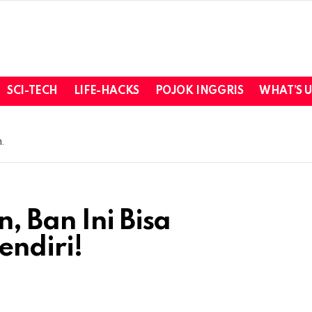
SCI-TECH
LIFE-HACKS
POJOK INGGRIS
WHAT’S 
.
, Ban Ini Bisa
endiri!