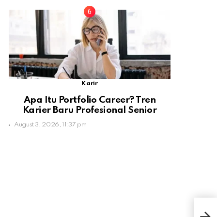
Karir
Apa Itu Portfolio Career? Tren
Karier Baru Profesional Senior
August 3, 2026, 11:37 pm
iPh