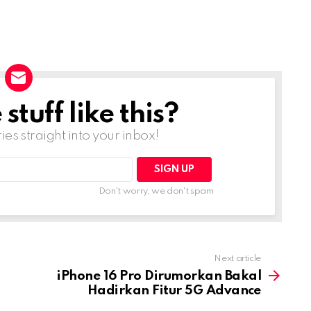
tuff like this?
ries straight into your inbox!
Don't worry, we don't spam
Next article
iPhone 16 Pro Dirumorkan Bakal
Hadirkan Fitur 5G Advance