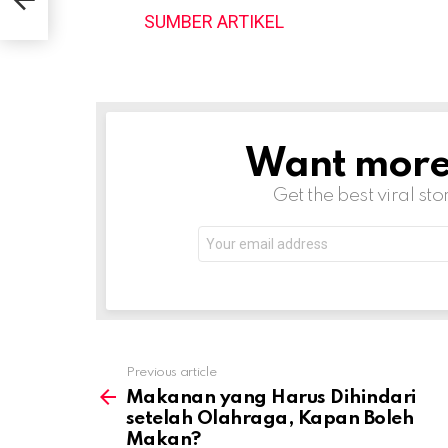
SUMBER ARTIKEL
Want more s
NEWSLETTER
Get the best viral sto
Email
address:
Previous article
See
more
Makanan yang Harus Dihindari
setelah Olahraga, Kapan Boleh
Makan?