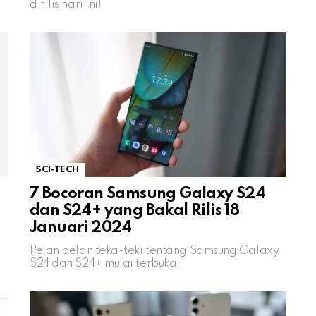
dirilis hari ini!
SCI-TECH
7 Bocoran Samsung Galaxy S24
dan S24+ yang Bakal Rilis 18
Januari 2024
Pelan pelan teka-teki tentang Samsung Galaxy
S24 dan S24+ mulai terbuka.