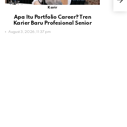
Wam
Karir
Apa Itu Portfolio Career? Tren
Karier Baru Profesional Senior
August 3, 2026, 11:37 pm