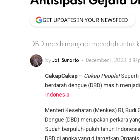
Antisipasi Gejala 
GET UPDATES IN YOUR NEWSFEED
DBD masih menjadi masalah untuk 
by
Jati Sunarto
December 1, 2023, 8:18
CakapCakap
–
Cakap People!
Seperti
berdarah dengue (DBD) masih menjad
Indonesia
.
Menteri Kesehatan (Menkes) RI, Budi
Dengue (DBD) merupakan perkara yang t
Sudah berpuluh-puluh tahun Indonesia
DBD di angka yang ditargetkan Organis