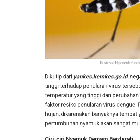
Ilustrasi Nyamuk Aed
Dikutip dari
yankes.kemkes.go.id
, neg
tinggi terhadap penularan virus tersebu
temperatur yang tinggi dan perubahan
faktor resiko penularan virus dengue.
hujan, dikarenakan banyaknya tempat
pertumbuhan nyamuk akan sangat mud
Ciri-ciri Nyamuk Demam Berdarah