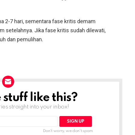
a 2-7 hari, sementara fase kritis demam
setelahnya. Jika fase kritis sudah dilewati,
h dan pemulihan.
tuff like this?
ries straight into your inbox!
Don't worry, we don't spam