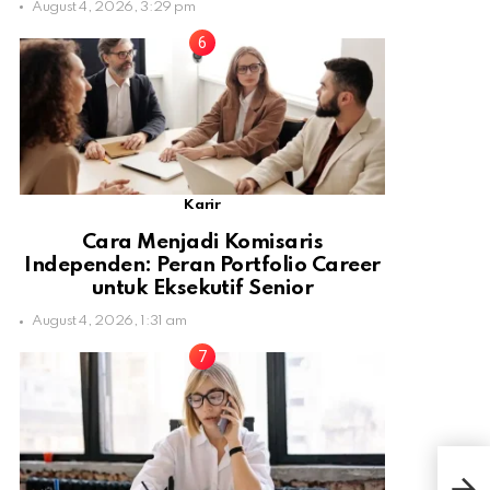
August 4, 2026, 3:29 pm
Karir
Cara Menjadi Komisaris
Independen: Peran Portfolio Career
untuk Eksekutif Senior
August 4, 2026, 1:31 am
Son
Sek