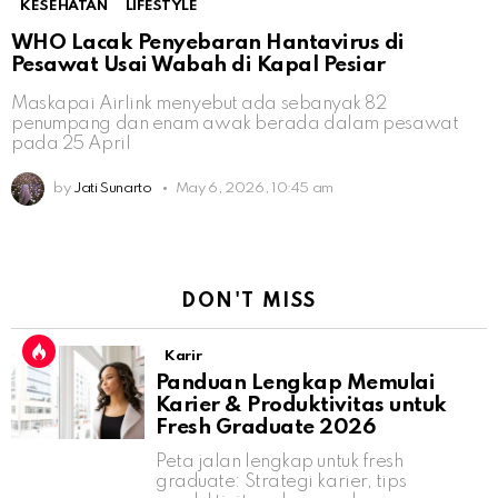
KESEHATAN
LIFESTYLE
WHO Lacak Penyebaran Hantavirus di
Pesawat Usai Wabah di Kapal Pesiar
Maskapai Airlink menyebut ada sebanyak 82
penumpang dan enam awak berada dalam pesawat
pada 25 April
by
Jati Sunarto
May 6, 2026, 10:45 am
DON'T MISS
Karir
Panduan Lengkap Memulai
Karier & Produktivitas untuk
Fresh Graduate 2026
Peta jalan lengkap untuk fresh
graduate: Strategi karier, tips