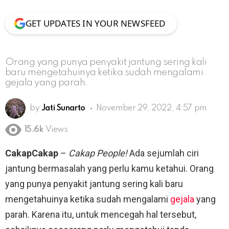
GET UPDATES IN YOUR NEWSFEED
Orang yang punya penyakit jantung sering kali
baru mengetahuinya ketika sudah mengalami
gejala yang parah.
by
Jati Sunarto
November 29, 2022, 4:57 pm
15.6k
Views
CakapCakap
–
Cakap People!
Ada sejumlah ciri
jantung bermasalah yang perlu kamu ketahui. Orang
yang punya penyakit jantung sering kali baru
mengetahuinya ketika sudah mengalami
gejala
yang
parah. Karena itu, untuk mencegah hal tersebut,