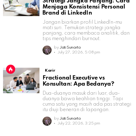
Strategi Jangka Panjang: Cara
Menjaga Konsistensi Personal
Brand di LinkedIn
Jangan biarkan profil LinkedIn-mu
mati suri. Temukan strategi jangka
panjang, cara membaca analitik, dan
tips menghindari burnout.
by
Jati Sunarto
July 27, 2026, 5:08 pm
Karir
Fractional Executive vs
Konsultan: Apa Bedanya?
Dua-duanya masuk dari luar, dua-
duanya bawa keahlian tinggi. Tapi
cuma satu yang masih ada pas strategi
itu diuji beneran di lapangan.
by
Jati Sunarto
July 22, 2026, 3:25 pm