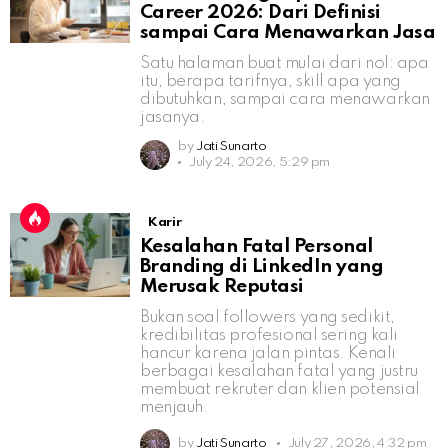
Career 2026: Dari Definisi
sampai Cara Menawarkan Jasa
Satu halaman buat mulai dari nol: apa
itu, berapa tarifnya, skill apa yang
dibutuhkan, sampai cara menawarkan
jasanya.
by
Jati Sunarto
July 24, 2026, 5:29 pm
Karir
Kesalahan Fatal Personal
Branding di LinkedIn yang
Merusak Reputasi
Bukan soal followers yang sedikit,
kredibilitas profesional sering kali
hancur karena jalan pintas. Kenali
berbagai kesalahan fatal yang justru
membuat rekruter dan klien potensial
menjauh.
by
Jati Sunarto
July 27, 2026, 4:32 pm