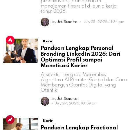
produktivitas, dan panduan
manajemen finansial di dunia kerja
tahun 2026.
by
Jati Sunarto
July 28, 2026, 11:34 pm
Karir
Panduan Lengkap Personal
Branding LinkedIn 2026: Dari
Optimasi Profil sampai
Monetisasi Karier
Arsitektur Lengkap Menembus
Algoritma AI Rekruter Global dan Cara
Membangun Otoritas Digital yang
Otentik
by
Jati Sunarto
July 27, 2026, 10:59 pm
Karir
Panduan Lengkap Fractional