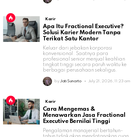
Karir
Apa Itu Fractional Executive?
Solusi Karier Modern Tanpa
Terikat Satu Kantor
Keluar dari jebakan korporasi
konvensional. Saatnya para
profesional senior menjual keahlian
tingkat tinggi secara paruh waktu ke
berbagai perusahaan sekaligus.
by
Jati Sunarto
July 21, 2026, 11:23 am
Karir
Cara Mengemas &
Menawarkan Jasa Fractional
Executive Bernilai Tinggi
Pengalaman manajerial bertahun-
tahun tidak akan mendatangkan cuan