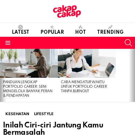
LATEST
POPULAR
HOT
TRENDING
S
Menu
LATEST
STORIES
PANDUAN LENGKAP
CARA MENGATUR WAKTU
PORTFOLIO CAREER: SENI
UNTUK PORTFOLIO CAREER
MENGELOLA BANYAK PERAN
TANPA BURNOUT
& PENDAPATAN
KESEHATAN
LIFESTYLE
Inilah Ciri-ciri Jantung Kamu
Bermasalah