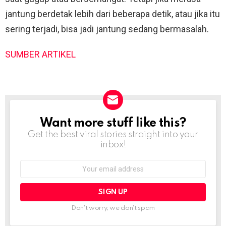
jantung berdetak lebih dari beberapa detik, atau jika itu
sering terjadi, bisa jadi jantung sedang bermasalah.
SUMBER ARTIKEL
Want more stuff like this?
NEWSLETTER
Get the best viral stories straight into your
inbox!
Email
address:
Don't worry, we don't spam