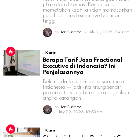
jika salah dikemas. Kenali cara
memetakan keahlian dan memasarkan
jasa fractional executive bernilai
tinggi.
by
Jati Sunarto
July 21, 2026, 9:43 pm
Karir
Berapa Tarif Jasa Fractional
Executive di Indonesia? Ini
Penjelasannya
Belum ada laporan resmi soal ini di
Indonesia — jadi kita hitung sendiri
pakai data yang beneran ada, bukan
angka karangan.
by
Jati Sunarto
July 22, 2026, 10:53 am
Karir