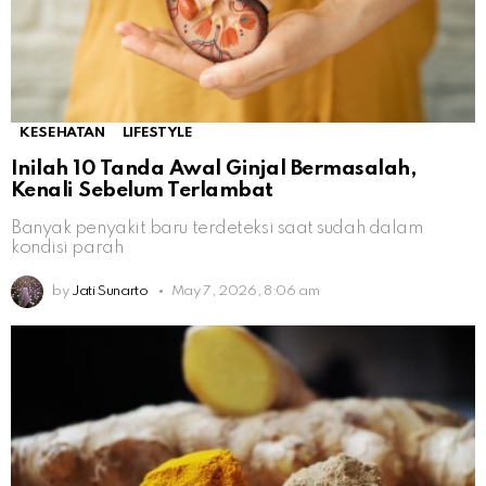
KESEHATAN
LIFESTYLE
Inilah 10 Tanda Awal Ginjal Bermasalah,
Kenali Sebelum Terlambat
Banyak penyakit baru terdeteksi saat sudah dalam
kondisi parah
by
Jati Sunarto
May 7, 2026, 8:06 am