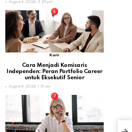
August 4, 2026, 3:29 pm
Karir
Cara Menjadi Komisaris
Independen: Peran Portfolio Career
untuk Eksekutif Senior
August 4, 2026, 1:31 am
Seri