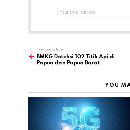
Email
address:
Previous article
See
more
BMKG Deteksi 102 Titik Api di
Papua dan Papua Barat
YOU MA