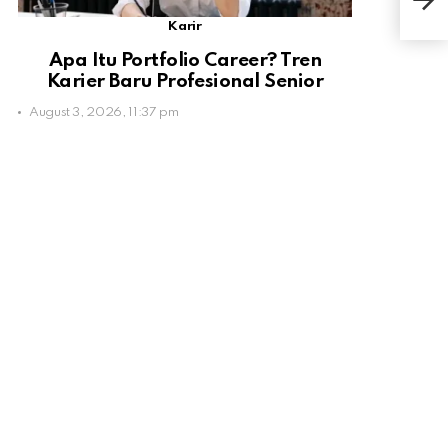
Car
Karir
Apa Itu Portfolio Career? Tren
Karier Baru Profesional Senior
August 3, 2026, 11:37 pm