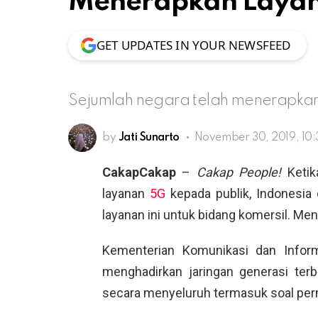
Menerapkan Laya
GET UPDATES IN YOUR NEWSFEED
Sejumlah negara telah menerapka
by
Jati Sunarto
November 30, 2019, 10
CakapCakap
–
Cakap People!
Ketik
layanan
5G
kepada publik, Indonesia 
layanan ini untuk bidang komersil. Me
Kementerian Komunikasi dan Inform
menghadirkan jaringan generasi ter
secara menyeluruh termasuk soal per