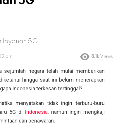
nan 5G
n layanan 5G.
:32 pm
8.1k
Views
a sejumlah negara telah mulai memberikan
diketahui hingga saat ini belum menerapkan
ngapa Indonesia terkesan tertinggal?
atika menyatakan tidak ingin terburu-buru
baru 5G di
Indonesia
, namun ingin mengkaji
mintaan dan penawaran.