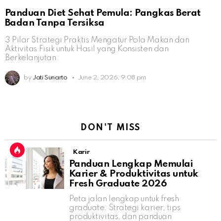
Panduan Diet Sehat Pemula: Pangkas Berat
Badan Tanpa Tersiksa
3 Pilar Strategi Praktis Mengatur Pola Makan dan
Aktivitas Fisik untuk Hasil yang Konsisten dan
Berkelanjutan
by
Jati Sunarto
June 2, 2026, 9:08 pm
DON'T MISS
Karir
Panduan Lengkap Memulai
Karier & Produktivitas untuk
Fresh Graduate 2026
Peta jalan lengkap untuk fresh
graduate: Strategi karier, tips
produktivitas, dan panduan