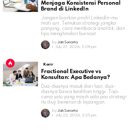
Menjaga Konsistensi Personal
Brand di LinkedIn
Jangan biarkan profil LinkedIn-mu
mati suri. Temukan strategi jangka
panjang, cara membaca analitik, dan
tips menghindari burnout.
by
Jati Sunarto
July 27, 2026, 5:08 pm
Karir
Fractional Executive vs
Konsultan: Apa Bedanya?
Dua-duanya masuk dari luar, dua-
duanya bawa keahlian tinggi. Tapi
cuma satu yang masih ada pas strategi
itu diuji beneran di lapangan.
by
Jati Sunarto
July 22, 2026, 3:25 pm