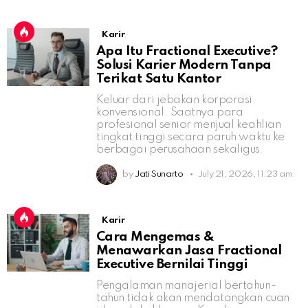
Karir
Apa Itu Fractional Executive?
Solusi Karier Modern Tanpa
Terikat Satu Kantor
Keluar dari jebakan korporasi
konvensional. Saatnya para
profesional senior menjual keahlian
tingkat tinggi secara paruh waktu ke
berbagai perusahaan sekaligus.
by
Jati Sunarto
July 21, 2026, 11:23 am
Karir
Cara Mengemas &
Menawarkan Jasa Fractional
Executive Bernilai Tinggi
Pengalaman manajerial bertahun-
tahun tidak akan mendatangkan cuan