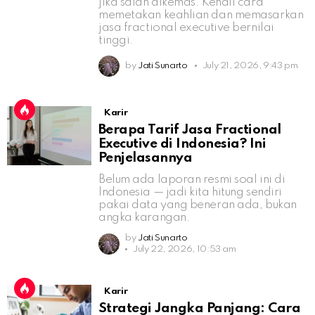
jika salah dikemas. Kenali cara
memetakan keahlian dan memasarkan
jasa fractional executive bernilai
tinggi.
by
Jati Sunarto
July 21, 2026, 9:43 pm
Karir
Berapa Tarif Jasa Fractional
Executive di Indonesia? Ini
Penjelasannya
Belum ada laporan resmi soal ini di
Indonesia — jadi kita hitung sendiri
pakai data yang beneran ada, bukan
angka karangan.
by
Jati Sunarto
July 22, 2026, 10:53 am
Karir
Strategi Jangka Panjang: Cara