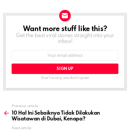
Want more stuff like this?
NEWSLETTER
Get the best viral stories straight into your
inbox!
Email
address:
Don't worry, we don't spam
Previous article
See
more
10 Hal Ini Sebaiknya Tidak Dilakukan
Wisatawan di Dubai, Kenapa?
Next article