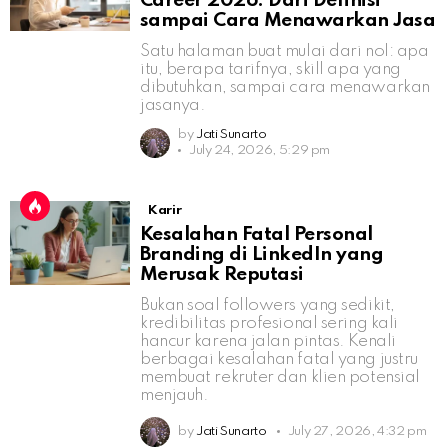
Career 2026: Dari Definisi
sampai Cara Menawarkan Jasa
Satu halaman buat mulai dari nol: apa
itu, berapa tarifnya, skill apa yang
dibutuhkan, sampai cara menawarkan
jasanya.
by
Jati Sunarto
July 24, 2026, 5:29 pm
Karir
Kesalahan Fatal Personal
Branding di LinkedIn yang
Merusak Reputasi
Bukan soal followers yang sedikit,
kredibilitas profesional sering kali
hancur karena jalan pintas. Kenali
berbagai kesalahan fatal yang justru
membuat rekruter dan klien potensial
menjauh.
by
Jati Sunarto
July 27, 2026, 4:32 pm