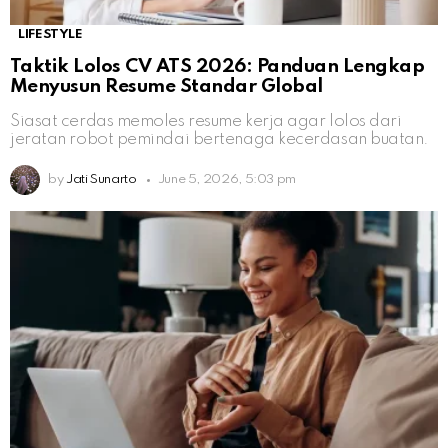
LIFESTYLE
Taktik Lolos CV ATS 2026: Panduan Lengkap
Menyusun Resume Standar Global
Siasat cerdas memoles resume kerja agar lolos dari
jeratan robot pemindai bertenaga kecerdasan buatan.
by
Jati Sunarto
June 5, 2026, 5:03 pm