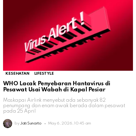
KESEHATAN
LIFESTYLE
WHO Lacak Penyebaran Hantavirus di
Pesawat Usai Wabah di Kapal Pesiar
Maskapai Airlink menyebut ada sebanyak 82
penumpang dan enam awak berada dalam pesawat
pada 25 April
by
Jati Sunarto
May 6, 2026, 10:45 am