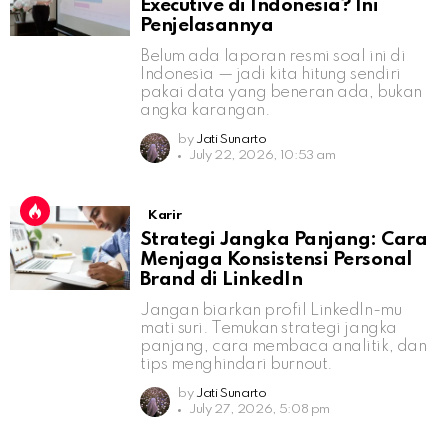
Executive di Indonesia? Ini
Penjelasannya
Belum ada laporan resmi soal ini di
Indonesia — jadi kita hitung sendiri
pakai data yang beneran ada, bukan
angka karangan.
by
Jati Sunarto
July 22, 2026, 10:53 am
Karir
Strategi Jangka Panjang: Cara
Menjaga Konsistensi Personal
Brand di LinkedIn
Jangan biarkan profil LinkedIn-mu
mati suri. Temukan strategi jangka
panjang, cara membaca analitik, dan
tips menghindari burnout.
by
Jati Sunarto
July 27, 2026, 5:08 pm