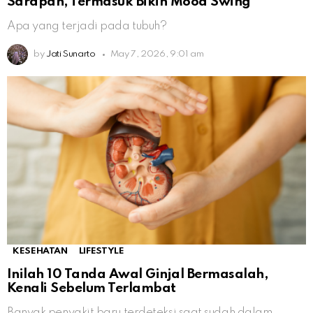
Sarapan, Termasuk Bikin Mood Swing
Apa yang terjadi pada tubuh?
by
Jati Sunarto
May 7, 2026, 9:01 am
KESEHATAN
LIFESTYLE
Inilah 10 Tanda Awal Ginjal Bermasalah,
Kenali Sebelum Terlambat
Banyak penyakit baru terdeteksi saat sudah dalam