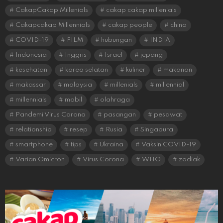
CakapCakap Millenials
cakap cakap millenials
Cakapcakap Millennials
cakap people
china
COVID-19
FILM
hubungan
INDIA
Indonesia
Inggris
Israel
jepang
kesehatan
korea selatan
kuliner
makanan
makassar
malaysia
millenials
millennial
millennials
mobil
olahraga
Pandemi Virus Corona
pasangan
pesawat
relationship
resep
Rusia
Singapura
smartphone
tips
Ukraina
Vaksin COVID-19
Varian Omicron
Virus Corona
WHO
zodiak