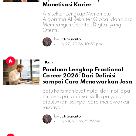
Monetisasi Karier
Arsitektur Lengkap Menembus
Algoritma AI Rekruter Global dan Cara
Membangun Otoritas Digital yang
Otentik
by
Jati Sunarto
July 27, 2026, 10:59 pm
Karir
Panduan Lengkap Fractional
Career 2026: Dari Definisi
sampai Cara Menawarkan Jasa
Satu halaman buat mulai dari nol: apa
itu, berapa tarifnya, skill apa yang
dibutuhkan, sampai cara menawarkan
jasanya.
by
Jati Sunarto
July 24, 2026, 5:29 pm