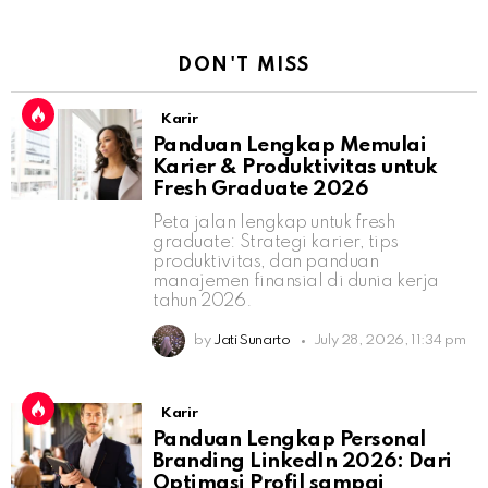
DON'T MISS
Karir
Panduan Lengkap Memulai
Karier & Produktivitas untuk
Fresh Graduate 2026
Peta jalan lengkap untuk fresh
graduate: Strategi karier, tips
produktivitas, dan panduan
manajemen finansial di dunia kerja
tahun 2026.
by
Jati Sunarto
July 28, 2026, 11:34 pm
Karir
Panduan Lengkap Personal
Branding LinkedIn 2026: Dari
Optimasi Profil sampai