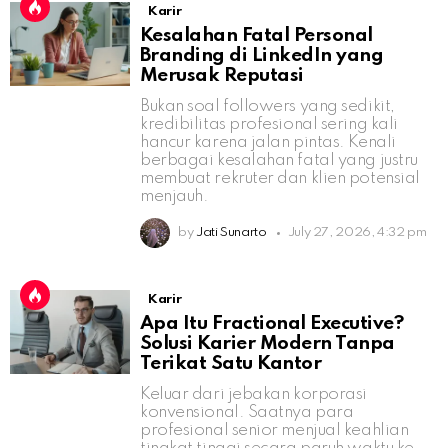
Karir
Kesalahan Fatal Personal
Branding di LinkedIn yang
Merusak Reputasi
Bukan soal followers yang sedikit,
kredibilitas profesional sering kali
hancur karena jalan pintas. Kenali
berbagai kesalahan fatal yang justru
membuat rekruter dan klien potensial
menjauh.
by
Jati Sunarto
July 27, 2026, 4:32 pm
Karir
Apa Itu Fractional Executive?
Solusi Karier Modern Tanpa
Terikat Satu Kantor
Keluar dari jebakan korporasi
konvensional. Saatnya para
profesional senior menjual keahlian