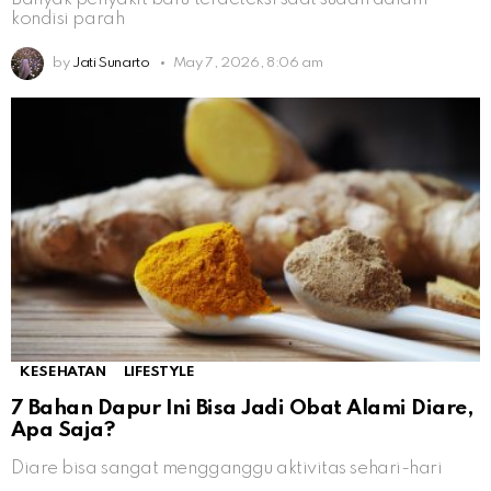
kondisi parah
by
Jati Sunarto
May 7, 2026, 8:06 am
KESEHATAN
LIFESTYLE
7 Bahan Dapur Ini Bisa Jadi Obat Alami Diare,
Apa Saja?
Diare bisa sangat mengganggu aktivitas sehari-hari