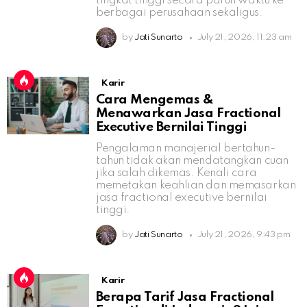
tingkat tinggi secara paruh waktu ke
berbagai perusahaan sekaligus.
by
Jati Sunarto
July 21, 2026, 11:23 am
Karir
Cara Mengemas &
Menawarkan Jasa Fractional
Executive Bernilai Tinggi
Pengalaman manajerial bertahun-
tahun tidak akan mendatangkan cuan
jika salah dikemas. Kenali cara
memetakan keahlian dan memasarkan
jasa fractional executive bernilai
tinggi.
by
Jati Sunarto
July 21, 2026, 9:43 pm
Karir
Berapa Tarif Jasa Fractional