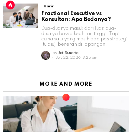
Karir
Fractional Executive vs
Konsultan: Apa Bedanya?
Dua-duanya masuk dari luar, dua-
duanya bawa keahlian tinggi. Tapi
cuma satu yang masih ada pas strategi
itu diuji beneran di lapangan.
by
Jati Sunarto
July 22, 2026, 3:25 pm
MORE AND MORE