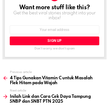
Want more stuff like this?
NEWSLETTER
Get the best viral stories straight into your
inbox!
Email
address:
Don't worry, we don't spam
Previous article
See
more
4 Tips Gunakan Vitamin C untuk Masalah
Flek Hitam pada Wajah
Next article
Inilah Link dan Cara Cek Daya Tampung
SNBP dan SNBT PTN 2025