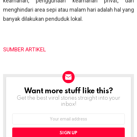
keamanan, penggunaan keamanan privat, dan
menghindari area sepi atau malam hari adalah hal yang
banyak dilakukan penduduk lokal.
SUMBER ARTIKEL
Want more stuff like this?
NEWSLETTER
Get the best viral stories straight into your
inbox!
Email
address: