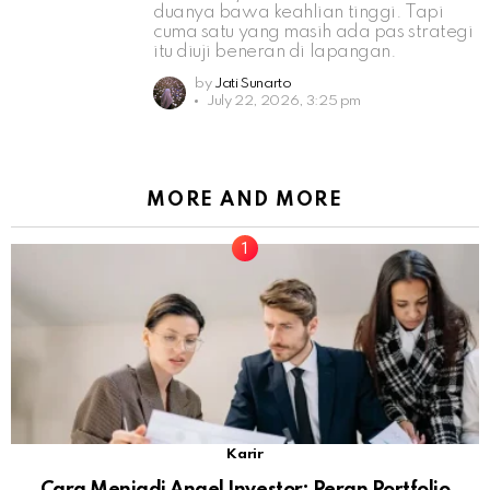
duanya bawa keahlian tinggi. Tapi
cuma satu yang masih ada pas strategi
itu diuji beneran di lapangan.
by
Jati Sunarto
July 22, 2026, 3:25 pm
MORE AND MORE
Karir