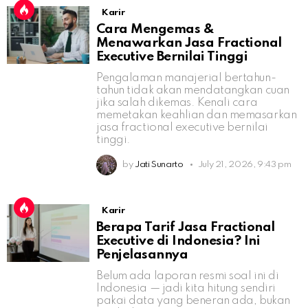
Karir
Cara Mengemas &
Menawarkan Jasa Fractional
Executive Bernilai Tinggi
Pengalaman manajerial bertahun-
tahun tidak akan mendatangkan cuan
jika salah dikemas. Kenali cara
memetakan keahlian dan memasarkan
jasa fractional executive bernilai
tinggi.
by
Jati Sunarto
July 21, 2026, 9:43 pm
Karir
Berapa Tarif Jasa Fractional
Executive di Indonesia? Ini
Penjelasannya
Belum ada laporan resmi soal ini di
Indonesia — jadi kita hitung sendiri
pakai data yang beneran ada, bukan