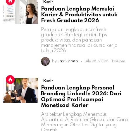
Karir
Panduan Lengkap Memulai
Karier & Produktivitas untuk
Fresh Graduate 2026
Peta jalan lengkap untuk fresh
graduate: Strategi karier, tips
produktivitas, dan panduan
manajemen finansial di dunia kerja
tahun 2026.
by
Jati Sunarto
July 28, 2026, 11:34 pm
Karir
Panduan Lengkap Personal
Branding LinkedIn 2026: Dari
Optimasi Profil sampai
Monetisasi Karier
Arsitektur Lengkap Menembus
Algoritma AI Rekruter Global dan Cara
Membangun Otoritas Digital yang
Otentik