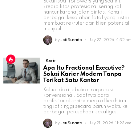
Bukan soal followers yang sedikit,
kredibilitas profesional sering kali
hancur karena jalan pintas. Kenali
berbagai kesalahan fatal yang justru
membuat rekruter dan klien potensial
menjauh.
by
Jati Sunarto
July 27, 2026, 4:32 pm
Karir
Apa Itu Fractional Executive?
Solusi Karier Modern Tanpa
Terikat Satu Kantor
Keluar dari jebakan korporasi
konvensional. Saatnya para
profesional senior menjual keahlian
tingkat tinggi secara paruh waktu ke
berbagai perusahaan sekaligus.
by
Jati Sunarto
July 21, 2026, 11:23 am