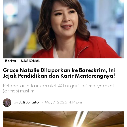
Berita
NASIONAL
Grace Natalie Dilaporkan ke Bareskrim, Ini
Jejak Pendidikan dan Karir Menterengnya!
Pelaporan dilakukan oleh 40 organisasi masyarakat
(ormas) muslim
by
Jati Sunarto
May 7, 2026, 4:14 pm