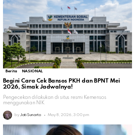
Berita
NASIONAL
Begini Cara Cek Bansos PKH dan BPNT Mei
2026, Simak Jadwalnya!
Pengecekan dilakukan di situs resmi Kemensos
menggunakan NIK
by
Jati Sunarto
May 8, 2026, 3:00 pm