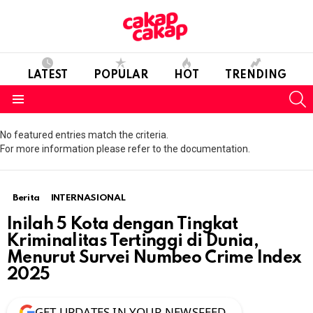
LATEST
POPULAR
HOT
TRENDING
S
Menu
No featured entries match the criteria.
For more information please refer to the documentation.
Berita
INTERNASIONAL
Inilah 5 Kota dengan Tingkat
Kriminalitas Tertinggi di Dunia,
Menurut Survei Numbeo Crime Index
2025
GET UPDATES IN YOUR NEWSFEED