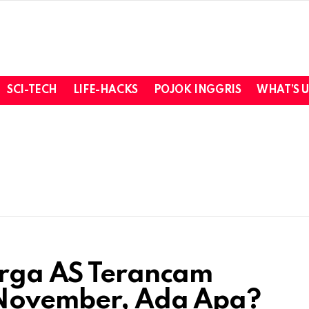
SCI-TECH
LIFE-HACKS
POJOK INGGRIS
WHAT’S 
arga AS Terancam
 November, Ada Apa?