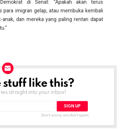
i Demokrat di Senat: “Apakah akan terus
i para imigran gelap, atau membuka kembali
k-anak, dan mereka yang paling rentan dapat
u.”
tuff like this?
ries straight into your inbox!
Don't worry, we don't spam