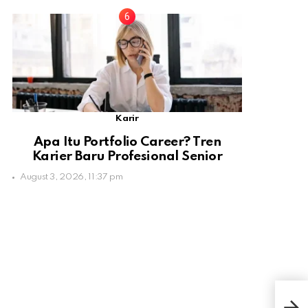
Karir
Apa Itu Portfolio Career? Tren
Karier Baru Profesional Senior
August 3, 2026, 11:37 pm
Di I