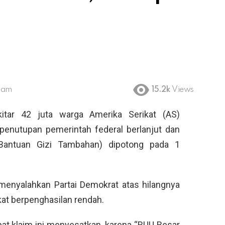
6 am
15.2k
Views
tar 42 juta warga Amerika Serikat (AS)
penutupan pemerintah federal berlanjut dan
antuan Gizi Tambahan) dipotong pada 1
menyalahkan Partai Demokrat atas hilangnya
at berpenghasilan rendah.
at klaim ini menyesatkan, karena “RUU Besar