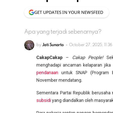
GET UPDATES IN YOUR NEWSFEED
Apa yang terjadi sebenarnya?
by
Jati Sunarto
October 27, 2025, 11:3
CakapCakap
–
Cakap People!
Seki
menghadapi ancaman kelaparan jika 
pendanaan
untuk SNAP (Program B
November mendatang.
Sementara Partai Republik berusaha 
subsidi
yang diandalkan oleh masyarak
Para pekerja rentan pangan berpendap