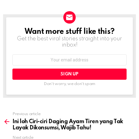
Want more stuff like this?
NEWSLETTER
Get the best viral stories straight into your
inbox!
Email
address:
Don't worry, we don't spam
Previous article
See
more
Ini loh Ciri-ciri Daging Ayam Tiren yang Tak
Layak Dikonsumsi, Wajib Tahu!
Next article