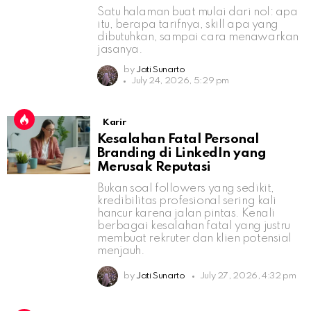
Satu halaman buat mulai dari nol: apa
itu, berapa tarifnya, skill apa yang
dibutuhkan, sampai cara menawarkan
jasanya.
by
Jati Sunarto
July 24, 2026, 5:29 pm
Karir
Kesalahan Fatal Personal
Branding di LinkedIn yang
Merusak Reputasi
Bukan soal followers yang sedikit,
kredibilitas profesional sering kali
hancur karena jalan pintas. Kenali
berbagai kesalahan fatal yang justru
membuat rekruter dan klien potensial
menjauh.
by
Jati Sunarto
July 27, 2026, 4:32 pm