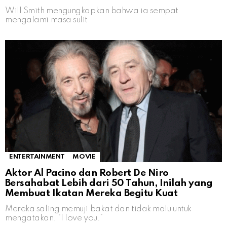
Will Smith mengungkapkan bahwa ia sempat
mengalami masa sulit
ENTERTAINMENT
MOVIE
Aktor Al Pacino dan Robert De Niro
Bersahabat Lebih dari 50 Tahun, Inilah yang
Membuat Ikatan Mereka Begitu Kuat
Mereka saling memuji bakat dan tidak malu untuk
mengatakan, “I love you.”