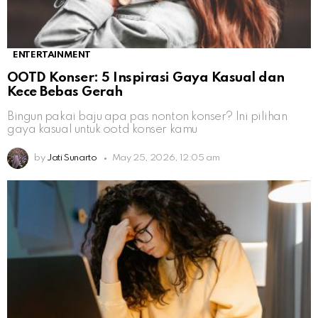
ENTERTAINMENT
OOTD Konser: 5 Inspirasi Gaya Kasual dan
Kece Bebas Gerah
Bingun pakai baju apa pas nonton konser? Ini pilihan
gaya kasual untuk ootd konser kamu
by
Jati Sunarto
May 25, 2026, 12:05 am