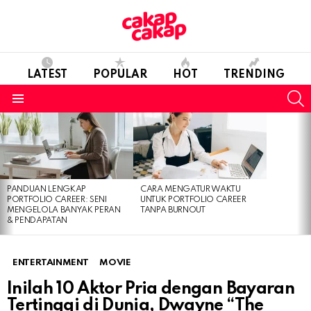
LATEST
POPULAR
HOT
TRENDING
S
Menu
LATEST
STORIES
PANDUAN LENGKAP
CARA MENGATUR WAKTU
PORTFOLIO CAREER: SENI
UNTUK PORTFOLIO CAREER
MENGELOLA BANYAK PERAN
TANPA BURNOUT
& PENDAPATAN
ENTERTAINMENT
MOVIE
Inilah 10 Aktor Pria dengan Bayaran
Tertinggi di Dunia, Dwayne “The