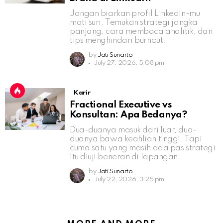
Jangan biarkan profil LinkedIn-mu
mati suri. Temukan strategi jangka
panjang, cara membaca analitik, dan
tips menghindari burnout.
by
Jati Sunarto
July 27, 2026, 5:08 pm
Karir
Fractional Executive vs
Konsultan: Apa Bedanya?
Dua-duanya masuk dari luar, dua-
duanya bawa keahlian tinggi. Tapi
cuma satu yang masih ada pas strategi
itu diuji beneran di lapangan.
by
Jati Sunarto
July 22, 2026, 3:25 pm