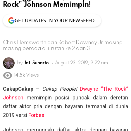
Rock” Johnson Memimpin!
GET UPDATES IN YOUR NEWSFEED
Chris Hemsworth dan Robert Downey Jr masing-
masing berada di urutan ke 2 dan 3.
by
Jati Sunarto
August 23, 2019, 9:22 am
14.5k
Views
CakapCakap
–
Cakap People!
Dwayne “The Rock”
Johnson
memimpin posisi puncak dalam deretan
daftar aktor pria dengan bayaran termahal di dunia
2019 versi
Forbes
.
Johnson memuncaki daftar aktor dengan bayaran