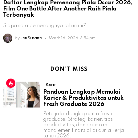
Daftar Lengkap Pemenang Piala Oscar 2026,
Film One Battle After Another Raih Piala
Terbanyak
Siapa saja pemenangnya tahun ini?
by
Jati Sunarto
March 16, 2026, 3:54 pm
DON'T MISS
Karir
Panduan Lengkap Memulai
Karier & Produktivitas untuk
Fresh Graduate 2026
Peta jalan lengkap untuk fresh
graduate: Strategi karier, tips
produktivitas, dan panduan
manajemen finansial di dunia kerja
tahun 2026.