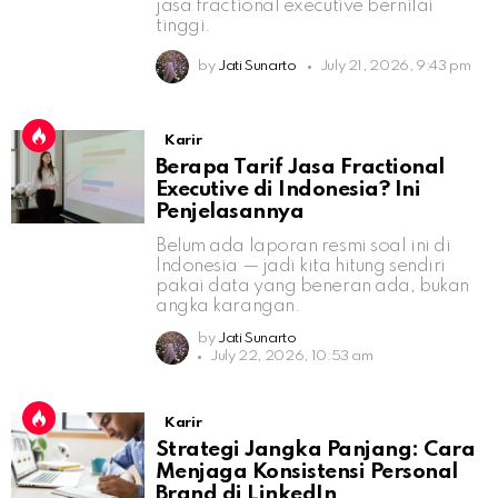
jasa fractional executive bernilai
tinggi.
by
Jati Sunarto
July 21, 2026, 9:43 pm
Karir
Berapa Tarif Jasa Fractional
Executive di Indonesia? Ini
Penjelasannya
Belum ada laporan resmi soal ini di
Indonesia — jadi kita hitung sendiri
pakai data yang beneran ada, bukan
angka karangan.
by
Jati Sunarto
July 22, 2026, 10:53 am
Karir
Strategi Jangka Panjang: Cara
Menjaga Konsistensi Personal
Brand di LinkedIn