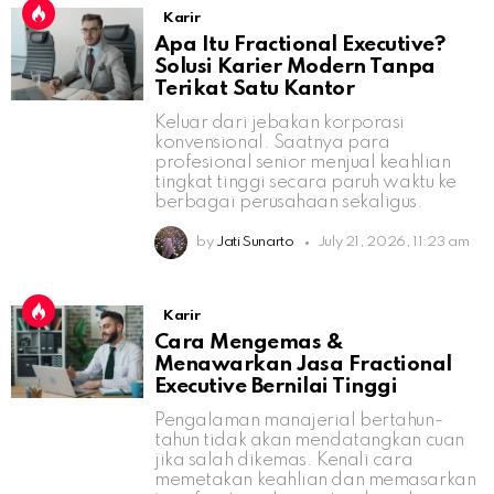
Karir
Apa Itu Fractional Executive?
Solusi Karier Modern Tanpa
Terikat Satu Kantor
Keluar dari jebakan korporasi
konvensional. Saatnya para
profesional senior menjual keahlian
tingkat tinggi secara paruh waktu ke
berbagai perusahaan sekaligus.
by
Jati Sunarto
July 21, 2026, 11:23 am
Karir
Cara Mengemas &
Menawarkan Jasa Fractional
Executive Bernilai Tinggi
Pengalaman manajerial bertahun-
tahun tidak akan mendatangkan cuan
jika salah dikemas. Kenali cara
memetakan keahlian dan memasarkan