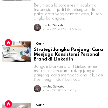
Belum ada laporan resmi soal ini di
Indonesia — jadi kita hitung sendiri
pakai data yang beneran ada, bukan
angka karangan.
by
Jati Sunarto
July 22, 2026, 10:53 am
Karir
Strategi Jangka Panjang: Cara
Menjaga Konsistensi Personal
Brand di LinkedIn
Jangan biarkan profil LinkedIn-mu
mati suri. Temukan strategi jangka
panjang, cara membaca analitik, dan
tips menghindari burnout.
by
Jati Sunarto
July 27, 2026, 5:08 pm
Karir