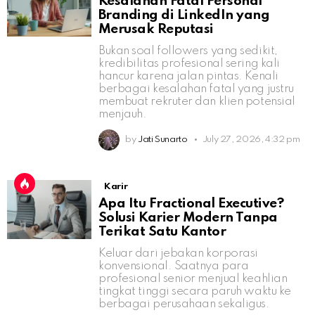
Kesalahan Fatal Personal
Branding di LinkedIn yang
Merusak Reputasi
Bukan soal followers yang sedikit,
kredibilitas profesional sering kali
hancur karena jalan pintas. Kenali
berbagai kesalahan fatal yang justru
membuat rekruter dan klien potensial
menjauh.
by
Jati Sunarto
July 27, 2026, 4:32 pm
Karir
Apa Itu Fractional Executive?
Solusi Karier Modern Tanpa
Terikat Satu Kantor
Keluar dari jebakan korporasi
konvensional. Saatnya para
profesional senior menjual keahlian
tingkat tinggi secara paruh waktu ke
berbagai perusahaan sekaligus.