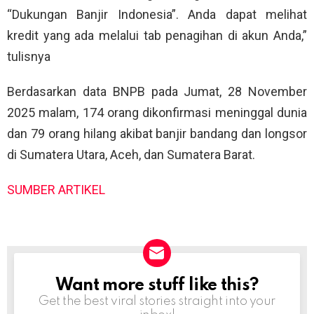
“Dukungan Banjir Indonesia”. Anda dapat melihat
kredit yang ada melalui tab penagihan di akun Anda,”
tulisnya
Berdasarkan data BNPB pada Jumat, 28 November
2025 malam, 174 orang dikonfirmasi meninggal dunia
dan 79 orang hilang akibat banjir bandang dan longsor
di Sumatera Utara, Aceh, dan Sumatera Barat.
SUMBER ARTIKEL
Want more stuff like this?
NEWSLETTER
Get the best viral stories straight into your