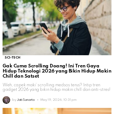
SCI-TECH
Gak Cuma Scrolling Doang! Ini Tren Gaya
Hidup Teknologi 2026 yang Bikin Hidup Makin
Chill dan Satset
Weh, capek maki’ scrolling medsos terus? Intip tren
gadget 2026 yang bikin hidup makin chill dan anti-stres!
by
Jati Sunarto
May 19, 2026, 10:31 pm