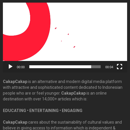
Video
Player
00:00
00:04
CakapCakap
is an alternative and modern digital media platform
with attractive and sophisticated content dedicated to Indonesian
people who are or feel younger.
CakapCakap
is an online
destination with over 14,000+ articles which is:
EDUCATING • ENTERTAINING • ENGAGING
CakapCakap
cares about the sustainability of cultural values and
believe in giving access to information which is independent &