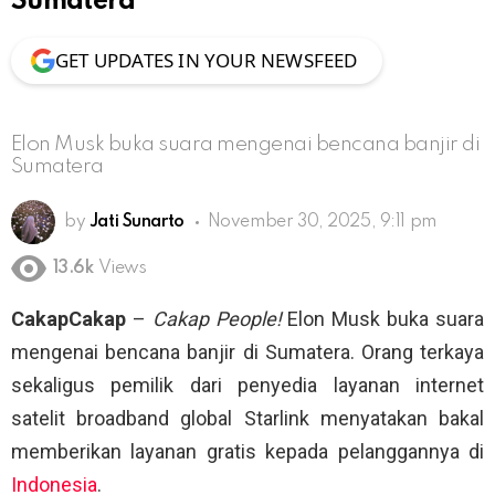
Sumatera
GET UPDATES IN YOUR NEWSFEED
Elon Musk buka suara mengenai bencana banjir di
Sumatera
by
Jati Sunarto
November 30, 2025, 9:11 pm
13.6k
Views
CakapCakap
–
Cakap People!
Elon Musk buka suara
mengenai bencana banjir di Sumatera. Orang terkaya
sekaligus pemilik dari penyedia layanan internet
satelit broadband global Starlink menyatakan bakal
memberikan layanan gratis kepada pelanggannya di
Indonesia
.