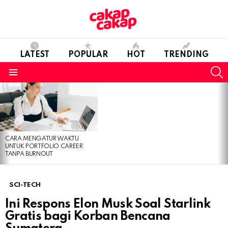
LATEST
POPULAR
HOT
TRENDING
S
Menu
LATEST
STORIES
CARA MENGATUR WAKTU
UNTUK PORTFOLIO CAREER
TANPA BURNOUT
SCI-TECH
Ini Respons Elon Musk Soal Starlink
Gratis bagi Korban Bencana