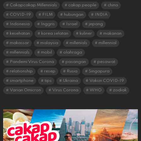
Cakapcakap Millennials
cakap people
china
COVID-19
FILM
hubungan
INDIA
Indonesia
Inggris
Israel
jepang
kesehatan
korea selatan
kuliner
makanan
makassar
malaysia
millenials
millennial
millennials
mobil
olahraga
Pandemi Virus Corona
pasangan
pesawat
relationship
resep
Rusia
Singapura
smartphone
tips
Ukraina
Vaksin COVID-19
Varian Omicron
Virus Corona
WHO
zodiak