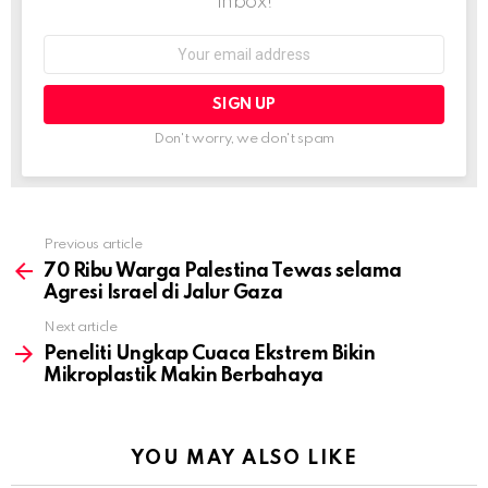
inbox!
Email
address:
Don't worry, we don't spam
Previous article
See
more
70 Ribu Warga Palestina Tewas selama
Agresi Israel di Jalur Gaza
Next article
Peneliti Ungkap Cuaca Ekstrem Bikin
Mikroplastik Makin Berbahaya
YOU MAY ALSO LIKE