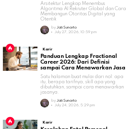
Arsitektur Lengkap Menembus
Algoritma AI Rekruter Global dan Cara
Membangun Otoritas Digital yang
Otentik
by
Jati Sunarto
July 27, 2026, 10:59 pm
Karir
Panduan Lengkap Fractional
Career 2026: Dari Definisi
sampai Cara Menawarkan Jasa
Satu halaman buat mulai dari nol: apa
itu, berapa tarifnya, skill apa yang
dibutuhkan, sampai cara menawarkan
jasanya.
by
Jati Sunarto
July 24, 2026, 5:29 pm
Karir