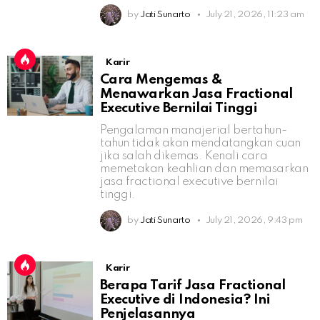
by
Jati Sunarto
July 21, 2026, 11:23 am
Karir
Cara Mengemas &
Menawarkan Jasa Fractional
Executive Bernilai Tinggi
Pengalaman manajerial bertahun-
tahun tidak akan mendatangkan cuan
jika salah dikemas. Kenali cara
memetakan keahlian dan memasarkan
jasa fractional executive bernilai
tinggi.
by
Jati Sunarto
July 21, 2026, 9:43 pm
Karir
Berapa Tarif Jasa Fractional
Executive di Indonesia? Ini
Penjelasannya