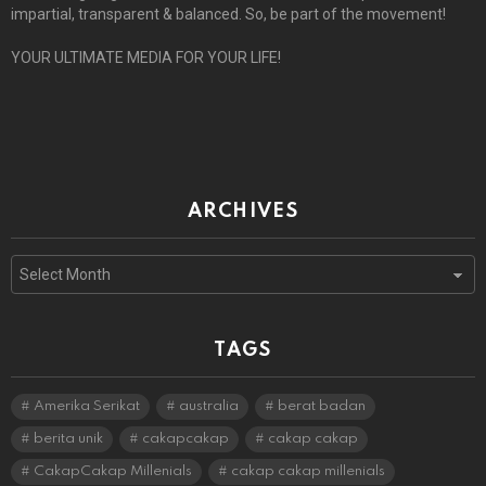
impartial, transparent & balanced. So, be part of the movement!
YOUR ULTIMATE MEDIA FOR YOUR LIFE!
ARCHIVES
Archives
TAGS
Amerika Serikat
australia
berat badan
berita unik
cakapcakap
cakap cakap
CakapCakap Millenials
cakap cakap millenials