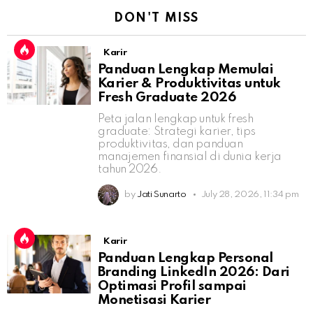
DON'T MISS
Karir
Panduan Lengkap Memulai
Karier & Produktivitas untuk
Fresh Graduate 2026
Peta jalan lengkap untuk fresh
graduate: Strategi karier, tips
produktivitas, dan panduan
manajemen finansial di dunia kerja
tahun 2026.
by
Jati Sunarto
July 28, 2026, 11:34 pm
Karir
Panduan Lengkap Personal
Branding LinkedIn 2026: Dari
Optimasi Profil sampai
Monetisasi Karier