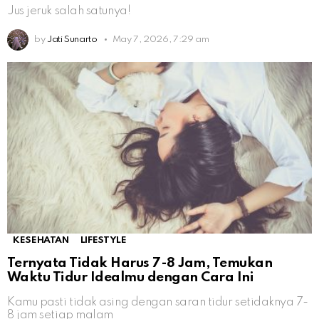
Jus jeruk salah satunya!
by
Jati Sunarto
May 7, 2026, 7:29 am
KESEHATAN
LIFESTYLE
Ternyata Tidak Harus 7-8 Jam, Temukan
Waktu Tidur Idealmu dengan Cara Ini
Kamu pasti tidak asing dengan saran tidur setidaknya 7-
8 jam setiap malam