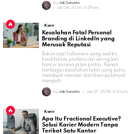
by
Jati Sunarto
July 24, 2026, 5:29 pm
Karir
Kesalahan Fatal Personal
Branding di LinkedIn yang
Merusak Reputasi
Bukan soal followers yang sedikit,
kredibilitas profesional sering kali
hancur karena jalan pintas. Kenali
berbagai kesalahan fatal yang justru
membuat rekruter dan klien potensial
menjauh.
by
Jati Sunarto
July 27, 2026, 4:32 pm
Karir
Apa Itu Fractional Executive?
Solusi Karier Modern Tanpa
Terikat Satu Kantor