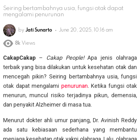
Seiring bertambahnya usia, fungsi otak dapat
mengalami penurunan
by
Jati Sunarto
June 20, 2025, 10:16 am
8k
Views
CakapCakap
–
Cakap People!
Apa jenis olahraga
terbaik yang bisa dilakukan untuk kesehatan otak dan
mencegah pikin? Seiring bertambahnya usia, fungsi
otak dapat mengalami
penurunan
. Ketika fungsi otak
menurun, muncul risiko terjadinya pikun, demensia,
dan penyakit Alzheimer di masa tua.
Menurut dokter ahli umur panjang, Dr. Avinish Reddy
ada satu kebiasaan sederhana yang membantu
menjaga kesehatan otak yakni olahraga. Lalu, olahraga