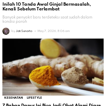
Inilah 10 Tanda Awal Ginjal Bermasalah,
Kenali Sebelum Terlambat
Banyak penyakit baru terdeteksi saat sudah dalam
kondisi parah
by
Jati Sunarto
May 7, 2026, 8:06 am
KESEHATAN
LIFESTYLE
7 Bahan Dapur Ini Bisa Jadi Obat Alami Diare,