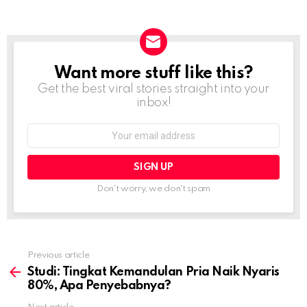
Want more stuff like this?
NEWSLETTER
Get the best viral stories straight into your
inbox!
Email
address:
Don't worry, we don't spam
Previous article
See
more
Studi: Tingkat Kemandulan Pria Naik Nyaris
80%, Apa Penyebabnya?