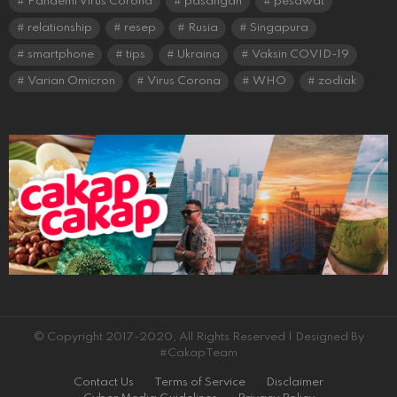
Pandemi Virus Corona
pasangan
pesawat
relationship
resep
Rusia
Singapura
smartphone
tips
Ukraina
Vaksin COVID-19
Varian Omicron
Virus Corona
WHO
zodiak
© Copyright 2017-2020, All Rights Reserved | Designed By
#CakapTeam
Contact Us
Terms of Service
Disclaimer