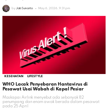
by
Jati Sunarto
May 6, 2026, 9:31 pm
KESEHATAN
LIFESTYLE
WHO Lacak Penyebaran Hantavirus di
Pesawat Usai Wabah di Kapal Pesiar
Maskapai Airlink menyebut ada sebanyak 82
penumpang dan enam awak berada dalam pesawat
pada 25 April