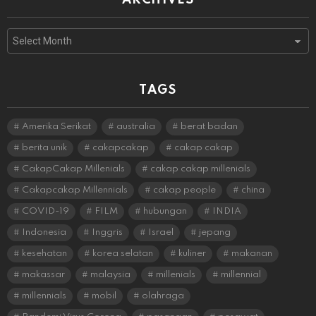
Archives
TAGS
Amerika Serikat
australia
berat badan
berita unik
cakapcakap
cakap cakap
CakapCakap Millenials
cakap cakap millenials
Cakapcakap Millennials
cakap people
china
COVID-19
FILM
hubungan
INDIA
Indonesia
Inggris
Israel
jepang
kesehatan
korea selatan
kuliner
makanan
makassar
malaysia
millenials
millennial
millennials
mobil
olahraga