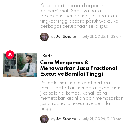
Keluar dari jebakan korporasi
konvensional. Saatnya para
profesional senior menjual keahlian
tingkat tinggi secara paruh waktu ke
berbagai perusahaan sekaligus.
by
Jati Sunarto
July 21, 2026, 11:23 am
Karir
Cara Mengemas &
Menawarkan Jasa Fractional
Executive Bernilai Tinggi
Pengalaman manajerial bertahun-
tahun tidak akan mendatangkan cuan
jika salah dikemas. Kenali cara
memetakan keahlian dan memasarkan
jasa fractional executive bernilai
tinggi.
by
Jati Sunarto
July 21, 2026, 9:43 pm