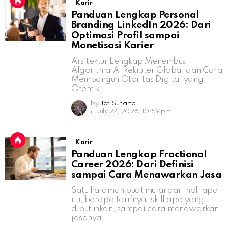
Karir
Panduan Lengkap Personal
Branding LinkedIn 2026: Dari
Optimasi Profil sampai
Monetisasi Karier
Arsitektur Lengkap Menembus
Algoritma AI Rekruter Global dan Cara
Membangun Otoritas Digital yang
Otentik
by
Jati Sunarto
July 27, 2026, 10:59 pm
Karir
Panduan Lengkap Fractional
Career 2026: Dari Definisi
sampai Cara Menawarkan Jasa
Satu halaman buat mulai dari nol: apa
itu, berapa tarifnya, skill apa yang
dibutuhkan, sampai cara menawarkan
jasanya.