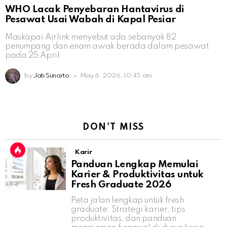
WHO Lacak Penyebaran Hantavirus di
Pesawat Usai Wabah di Kapal Pesiar
Maskapai Airlink menyebut ada sebanyak 82
penumpang dan enam awak berada dalam pesawat
pada 25 April
by
Jati Sunarto
May 6, 2026, 10:45 am
DON'T MISS
Karir
Panduan Lengkap Memulai
Karier & Produktivitas untuk
Fresh Graduate 2026
Peta jalan lengkap untuk fresh
graduate: Strategi karier, tips
produktivitas, dan panduan