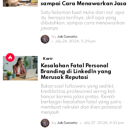
sampai Cara Menawarkan Jasa
Satu halaman buat mulai dari nol: apa
itu, berapa tarifnya, skill apa yang
dibutuhkan, sampai cara menawarkan
jasanya.
by
Jati Sunarto
July 24, 2026, 5:29 pm
Karir
Kesalahan Fatal Personal
Branding di LinkedIn yang
Merusak Reputasi
Bukan soal followers yang sedikit,
kredibilitas profesional sering kali
hancur karena jalan pintas. Kenali
berbagai kesalahan fatal yang justru
membuat rekruter dan klien potensial
menjauh.
by
Jati Sunarto
July 27, 2026, 4:32 pm