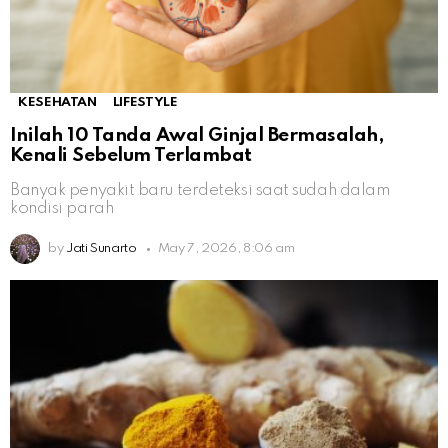
KESEHATAN
LIFESTYLE
Inilah 10 Tanda Awal Ginjal Bermasalah,
Kenali Sebelum Terlambat
Banyak penyakit baru terdeteksi saat sudah dalam
kondisi parah
by
Jati Sunarto
May 7, 2026, 8:06 am