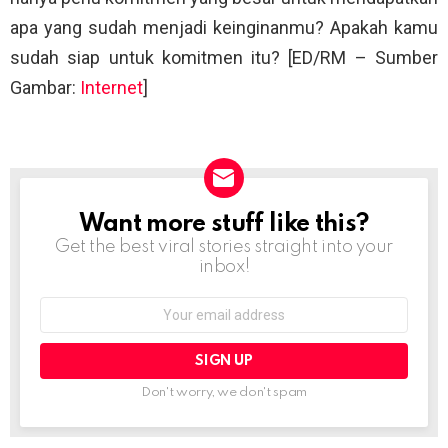
apa yang sudah menjadi keinginanmu? Apakah kamu
sudah siap untuk komitmen itu? [ED/RM – Sumber
Gambar:
Internet
]
Want more stuff like this?
NEWSLETTER
Get the best viral stories straight into your
inbox!
Email
address:
Don't worry, we don't spam