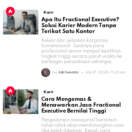
Karir
Apa Itu Fractional Executive?
Solusi Karier Modern Tanpa
Terikat Satu Kantor
Keluar dari jebakan korporasi
konvensional. Saatnya para
profesional senior menjual keahlian
tingkat tinggi secara paruh waktu ke
berbagai perusahaan sekaligus.
by
Jati Sunarto
July 21, 2026, 11:23 am
Karir
Cara Mengemas &
Menawarkan Jasa Fractional
Executive Bernilai Tinggi
Pengalaman manajerial bertahun-
tahun tidak akan mendatangkan cuan
jika salah dikemas. Kenali cara