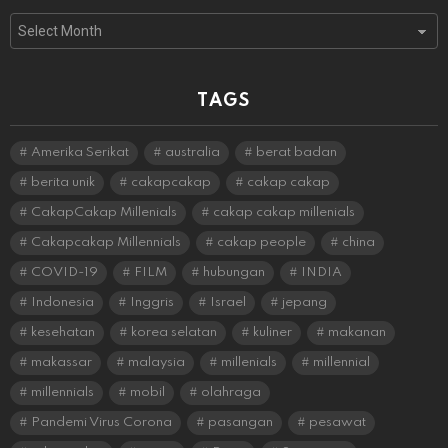
Archives
TAGS
Amerika Serikat
australia
berat badan
berita unik
cakapcakap
cakap cakap
CakapCakap Millenials
cakap cakap millenials
Cakapcakap Millennials
cakap people
china
COVID-19
FILM
hubungan
INDIA
Indonesia
Inggris
Israel
jepang
kesehatan
korea selatan
kuliner
makanan
makassar
malaysia
millenials
millennial
millennials
mobil
olahraga
Pandemi Virus Corona
pasangan
pesawat