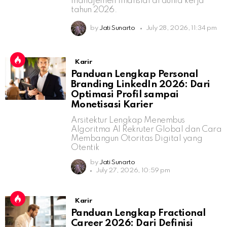
manajemen finansial di dunia kerja
tahun 2026.
by
Jati Sunarto
July 28, 2026, 11:34 pm
Karir
Panduan Lengkap Personal
Branding LinkedIn 2026: Dari
Optimasi Profil sampai
Monetisasi Karier
Arsitektur Lengkap Menembus
Algoritma AI Rekruter Global dan Cara
Membangun Otoritas Digital yang
Otentik
by
Jati Sunarto
July 27, 2026, 10:59 pm
Karir
Panduan Lengkap Fractional
Career 2026: Dari Definisi