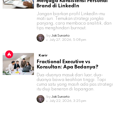
Menjaga Konsistensi Personal
Brand di LinkedIn
Jangan biarkan profil LinkedIn-mu
mati suri. Temukan strategi jangka
panjang, cara membaca analitik, dan
tips menghindari burnout.
by
Jati Sunarto
July 27, 2026, 5:08 pm
Karir
Fractional Executive vs
Konsultan: Apa Bedanya?
Dua-duanya masuk dari luar, dua-
duanya bawa keahlian tinggi. Tapi
cuma satu yang masih ada pas strategi
itu diuji beneran di lapangan.
by
Jati Sunarto
July 22, 2026, 3:25 pm