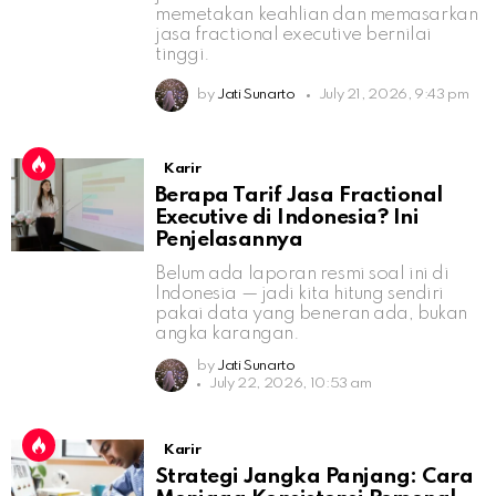
memetakan keahlian dan memasarkan
jasa fractional executive bernilai
tinggi.
by
Jati Sunarto
July 21, 2026, 9:43 pm
Karir
Berapa Tarif Jasa Fractional
Executive di Indonesia? Ini
Penjelasannya
Belum ada laporan resmi soal ini di
Indonesia — jadi kita hitung sendiri
pakai data yang beneran ada, bukan
angka karangan.
by
Jati Sunarto
July 22, 2026, 10:53 am
Karir
Strategi Jangka Panjang: Cara