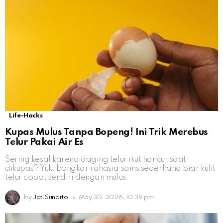
Life-Hacks
Kupas Mulus Tanpa Bopeng! Ini Trik Merebus
Telur Pakai Air Es
Sering kesal karena daging telur ikut hancur saat
dikupas? Yuk, bongkar rahasia sains sederhana biar kulit
telur copot sendiri dengan mulus.
by
Jati Sunarto
May 30, 2026, 10:39 pm