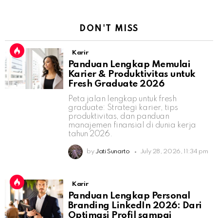
DON'T MISS
Karir
Panduan Lengkap Memulai
Karier & Produktivitas untuk
Fresh Graduate 2026
Peta jalan lengkap untuk fresh
graduate: Strategi karier, tips
produktivitas, dan panduan
manajemen finansial di dunia kerja
tahun 2026.
by
Jati Sunarto
July 28, 2026, 11:34 pm
Karir
Panduan Lengkap Personal
Branding LinkedIn 2026: Dari
Optimasi Profil sampai