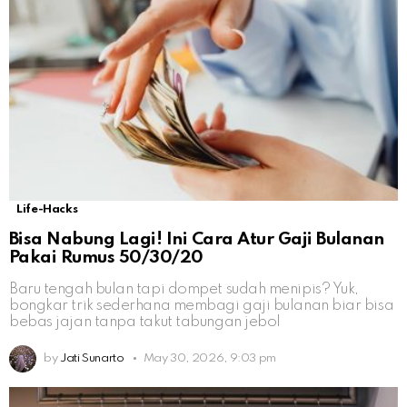
Life-Hacks
Bisa Nabung Lagi! Ini Cara Atur Gaji Bulanan
Pakai Rumus 50/30/20
Baru tengah bulan tapi dompet sudah menipis? Yuk,
bongkar trik sederhana membagi gaji bulanan biar bisa
bebas jajan tanpa takut tabungan jebol
by
Jati Sunarto
May 30, 2026, 9:03 pm