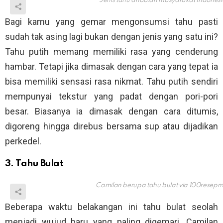
Jenis tahu andalan masyarakat Indonesi
Bagi kamu yang gemar mengonsumsi tahu pasti
sudah tak asing lagi bukan dengan jenis yang satu ini?
Tahu putih memang memiliki rasa yang cenderung
hambar. Tetapi jika dimasak dengan cara yang tepat ia
bisa memiliki sensasi rasa nikmat. Tahu putih sendiri
mempunyai tekstur yang padat dengan pori-pori
besar. Biasanya ia dimasak dengan cara ditumis,
digoreng hingga direbus bersama sup atau dijadikan
perkedel.
3. Tahu Bulat
Camilan berupa tahu bulat via
100resep
Beberapa waktu belakangan ini tahu bulat seolah
menjadi wujud baru yang paling digemari. Camilan