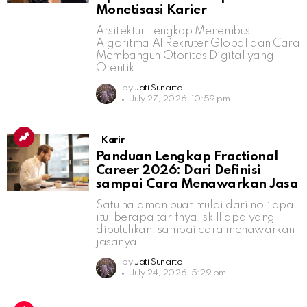
Monetisasi Karier
Arsitektur Lengkap Menembus
Algoritma AI Rekruter Global dan Cara
Membangun Otoritas Digital yang
Otentik
by
Jati Sunarto
July 27, 2026, 10:59 pm
Karir
Panduan Lengkap Fractional
Career 2026: Dari Definisi
sampai Cara Menawarkan Jasa
Satu halaman buat mulai dari nol: apa
itu, berapa tarifnya, skill apa yang
dibutuhkan, sampai cara menawarkan
jasanya.
by
Jati Sunarto
July 24, 2026, 5:29 pm