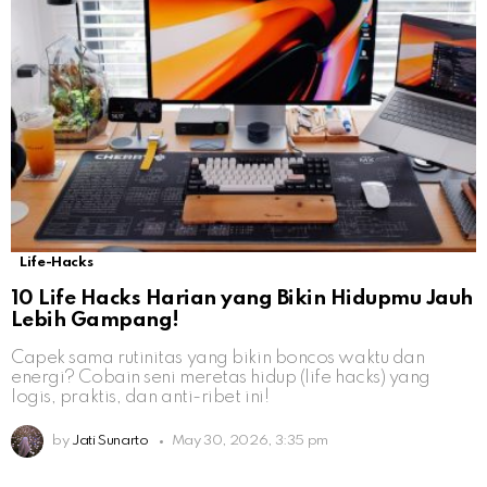
Life-Hacks
10 Life Hacks Harian yang Bikin Hidupmu Jauh
Lebih Gampang!
Capek sama rutinitas yang bikin boncos waktu dan
energi? Cobain seni meretas hidup (life hacks) yang
logis, praktis, dan anti-ribet ini!
by
Jati Sunarto
May 30, 2026, 3:35 pm