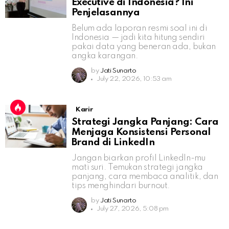
Executive di Indonesia? Ini
Penjelasannya
Belum ada laporan resmi soal ini di
Indonesia — jadi kita hitung sendiri
pakai data yang beneran ada, bukan
angka karangan.
by
Jati Sunarto
July 22, 2026, 10:53 am
Karir
Strategi Jangka Panjang: Cara
Menjaga Konsistensi Personal
Brand di LinkedIn
Jangan biarkan profil LinkedIn-mu
mati suri. Temukan strategi jangka
panjang, cara membaca analitik, dan
tips menghindari burnout.
by
Jati Sunarto
July 27, 2026, 5:08 pm