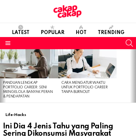
LATEST
POPULAR
HOT
TRENDING
S
Menu
LATEST
STORIES
PANDUAN LENGKAP
CARA MENGATUR WAKTU
PORTFOLIO CAREER: SENI
UNTUK PORTFOLIO CAREER
MENGELOLA BANYAK PERAN
TANPA BURNOUT
& PENDAPATAN
Life-Hacks
Ini Dia 4 Jenis Tahu yang Paling
Sering Dikonsumsi Masyarakat