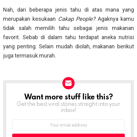
Nah, dari beberapa jenis tahu di atas mana yang
merupakan kesukaan
Cakap People?
Agaknya kamu
tidak salah memilih tahu sebagai jenis makanan
favorit. Sebab di dalam tahu terdapat aneka nutrisi
yang penting. Selain mudah diolah, makanan berikut
juga termasuk murah.
Want more stuff like this?
NEWSLETTER
Get the best viral stories straight into your
inbox!
Email
address: