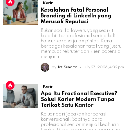
Karir
Kesalahan Fatal Personal
Branding di LinkedIn yang
Merusak Reputasi
Bukan soal followers yang sedikit,
kredibilitas profesional sering kali
hancur karena jalan pintas. Kenali
berbagai kesalahan fatal yang justru
membuat rekruter dan klien potensial
menjauh.
by
Jati Sunarto
July 27, 2026, 4:32 pm
Karir
Apa Itu Fractional Executive?
Solusi Karier Modern Tanpa
Terikat Satu Kantor
Keluar dari jebakan korporasi
konvensional. Saatnya para
profesional senior menjual keahlian
tingkat tinggi secara paruh waktu ke