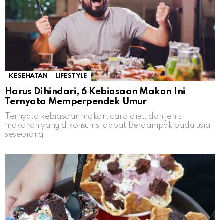
KESEHATAN
LIFESTYLE
Harus Dihindari, 6 Kebiasaan Makan Ini
Ternyata Memperpendek Umur
Ternyata kebiasaan makan, cara diet, dan jenis
makanan yang dikonsumsi dapat berdampak pada usia
seseorang