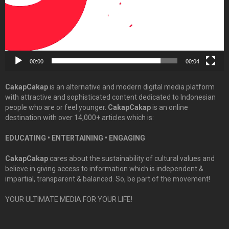
00:00
00:04
CakapCakap
is an alternative and modern digital media platform
with attractive and sophisticated content dedicated to Indonesian
people who are or feel younger.
CakapCakap
is an online
destination with over 14,000+ articles which is:
EDUCATING • ENTERTAINING • ENGAGING
CakapCakap
cares about the sustainability of cultural values and
believe in giving access to information which is independent &
impartial, transparent & balanced. So, be part of the movement!
YOUR ULTIMATE MEDIA FOR YOUR LIFE!