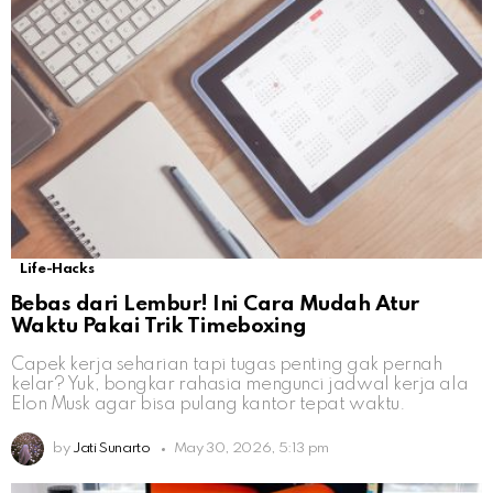
Life-Hacks
Bebas dari Lembur! Ini Cara Mudah Atur
Waktu Pakai Trik Timeboxing
Capek kerja seharian tapi tugas penting gak pernah
kelar? Yuk, bongkar rahasia mengunci jadwal kerja ala
Elon Musk agar bisa pulang kantor tepat waktu.
by
Jati Sunarto
May 30, 2026, 5:13 pm