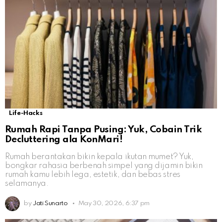
Life-Hacks
Rumah Rapi Tanpa Pusing: Yuk, Cobain Trik
Decluttering ala KonMari!
Rumah berantakan bikin kepala ikutan mumet? Yuk,
bongkar rahasia berbenah simpel yang dijamin bikin
rumah kamu lebih lega, estetik, dan bebas stres
selamanya.
by
Jati Sunarto
May 30, 2026, 6:37 pm