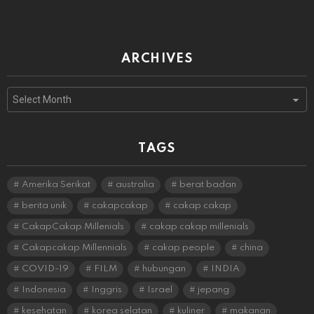
ARCHIVES
Archives
TAGS
Amerika Serikat
australia
berat badan
berita unik
cakapcakap
cakap cakap
CakapCakap Millenials
cakap cakap millenials
Cakapcakap Millennials
cakap people
china
COVID-19
FILM
hubungan
INDIA
Indonesia
Inggris
Israel
jepang
kesehatan
korea selatan
kuliner
makanan