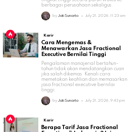
berbagai perusahaan sekaligus.
by
Jati Sunarto
July 21, 2026, 11:23 am
Karir
Cara Mengemas &
Menawarkan Jasa Fractional
Executive Bernilai Tinggi
Pengalaman manajerial bertahun-
tahun tidak akan mendatangkan cuan
jika salah dikemas. Kenali cara
memetakan keahlian dan memasarkan
jasa fractional executive bernilai
tinggi.
by
Jati Sunarto
July 21, 2026, 9:43 pm
Karir
Berapa Tarif Jasa Fractional