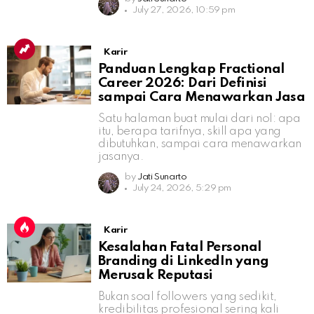
July 27, 2026, 10:59 pm
Karir
Panduan Lengkap Fractional
Career 2026: Dari Definisi
sampai Cara Menawarkan Jasa
Satu halaman buat mulai dari nol: apa
itu, berapa tarifnya, skill apa yang
dibutuhkan, sampai cara menawarkan
jasanya.
by
Jati Sunarto
July 24, 2026, 5:29 pm
Karir
Kesalahan Fatal Personal
Branding di LinkedIn yang
Merusak Reputasi
Bukan soal followers yang sedikit,
kredibilitas profesional sering kali