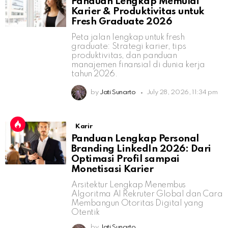
Panduan Lengkap Memulai
Karier & Produktivitas untuk
Fresh Graduate 2026
Peta jalan lengkap untuk fresh
graduate: Strategi karier, tips
produktivitas, dan panduan
manajemen finansial di dunia kerja
tahun 2026.
by
Jati Sunarto
July 28, 2026, 11:34 pm
Karir
Panduan Lengkap Personal
Branding LinkedIn 2026: Dari
Optimasi Profil sampai
Monetisasi Karier
Arsitektur Lengkap Menembus
Algoritma AI Rekruter Global dan Cara
Membangun Otoritas Digital yang
Otentik
by
Jati Sunarto