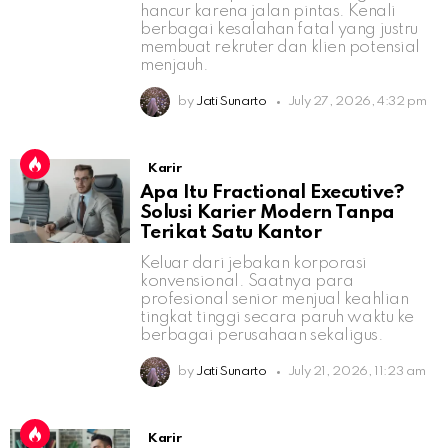
hancur karena jalan pintas. Kenali
berbagai kesalahan fatal yang justru
membuat rekruter dan klien potensial
menjauh.
by
Jati Sunarto
July 27, 2026, 4:32 pm
Karir
Apa Itu Fractional Executive?
Solusi Karier Modern Tanpa
Terikat Satu Kantor
Keluar dari jebakan korporasi
konvensional. Saatnya para
profesional senior menjual keahlian
tingkat tinggi secara paruh waktu ke
berbagai perusahaan sekaligus.
by
Jati Sunarto
July 21, 2026, 11:23 am
Karir