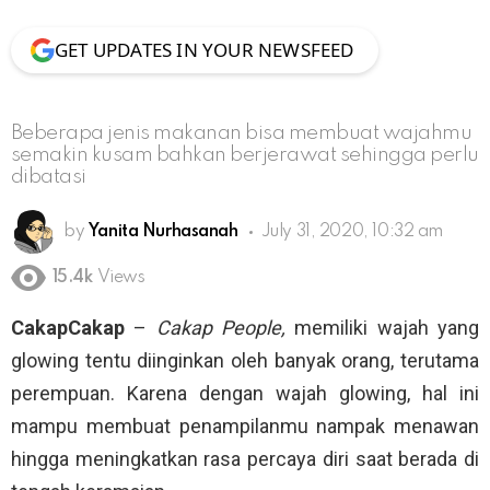
GET UPDATES IN YOUR NEWSFEED
Beberapa jenis makanan bisa membuat wajahmu
semakin kusam bahkan berjerawat sehingga perlu
dibatasi
by
Yanita Nurhasanah
July 31, 2020, 10:32 am
15.4k
Views
CakapCakap
–
Cakap People,
memiliki wajah yang
glowing tentu diinginkan oleh banyak orang, terutama
perempuan. Karena dengan wajah glowing, hal ini
mampu membuat penampilanmu nampak menawan
hingga meningkatkan rasa percaya diri saat berada di