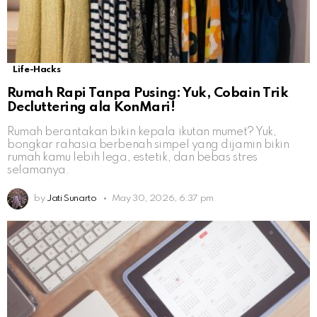
Life-Hacks
Rumah Rapi Tanpa Pusing: Yuk, Cobain Trik
Decluttering ala KonMari!
Rumah berantakan bikin kepala ikutan mumet? Yuk,
bongkar rahasia berbenah simpel yang dijamin bikin
rumah kamu lebih lega, estetik, dan bebas stres
selamanya.
by
Jati Sunarto
May 30, 2026, 6:37 pm