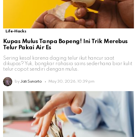
Life-Hacks
Kupas Mulus Tanpa Bopeng! Ini Trik Merebus
Telur Pakai Air Es
Sering kesal karena daging telur ikut hancur saat
dikupas? Yuk, bongkar rahasia sains sederhana biar kulit
telur copot sendiri dengan mulus.
by
Jati Sunarto
May 30, 2026, 10:39 pm