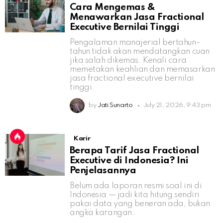
Cara Mengemas &
Menawarkan Jasa Fractional
Executive Bernilai Tinggi
Pengalaman manajerial bertahun-
tahun tidak akan mendatangkan cuan
jika salah dikemas. Kenali cara
memetakan keahlian dan memasarkan
jasa fractional executive bernilai
tinggi.
by
Jati Sunarto
July 21, 2026, 9:43 pm
Karir
Berapa Tarif Jasa Fractional
Executive di Indonesia? Ini
Penjelasannya
Belum ada laporan resmi soal ini di
Indonesia — jadi kita hitung sendiri
pakai data yang beneran ada, bukan
angka karangan.