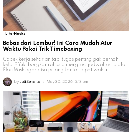
Life-Hacks
Bebas dari Lembur! Ini Cara Mudah Atur
Waktu Pakai Trik Timeboxing
Capek kerja seharian tapi tugas penting gak pernah
kelar? Yuk, bongkar rahasia mengunci jadwal kerja ala
Elon Musk agar bisa pulang kantor tepat waktu.
by
Jati Sunarto
May 30, 2026, 5:13 pm