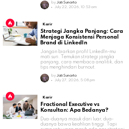
by
Jati Sunarto
July 22, 2026, 10:53 am
Karir
Strategi Jangka Panjang: Cara
Menjaga Konsistensi Personal
Brand di LinkedIn
Jangan biarkan profil LinkedIn-mu
mati suri. Temukan strategi jangka
panjang, cara membaca analitik, dan
tips menghindari burnout.
by
Jati Sunarto
July 27, 2026, 5:08 pm
Karir
Fractional Executive vs
Konsultan: Apa Bedanya?
Dua-duanya masuk dari luar, dua-
duanya bawa keahlian tinggi. Tapi