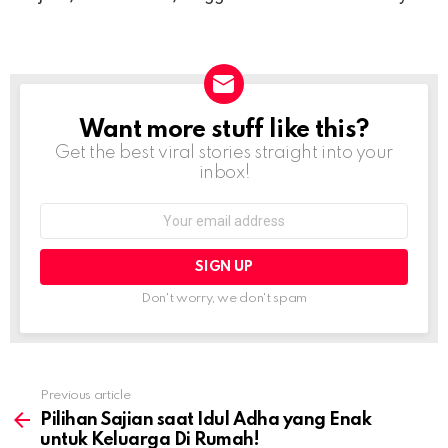
Want more stuff like this?
NEWSLETTER
Get the best viral stories straight into your
inbox!
Email
address:
Don't worry, we don't spam
Previous article
See
more
Pilihan Sajian saat Idul Adha yang Enak
untuk Keluarga Di Rumah!