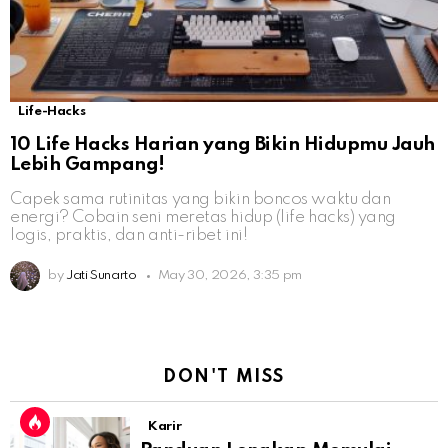
Life-Hacks
10 Life Hacks Harian yang Bikin Hidupmu Jauh
Lebih Gampang!
Capek sama rutinitas yang bikin boncos waktu dan
energi? Cobain seni meretas hidup (life hacks) yang
logis, praktis, dan anti-ribet ini!
by
Jati Sunarto
May 30, 2026, 3:35 pm
DON'T MISS
Karir