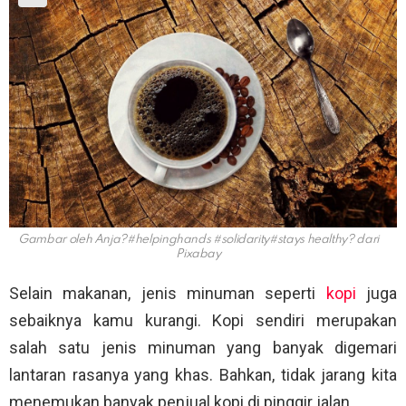
Gambar oleh Anja?#helpinghands #solidarity#stays healthy? dari
Pixabay
Selain makanan, jenis minuman seperti
kopi
juga
sebaiknya kamu kurangi. Kopi sendiri merupakan
salah satu jenis minuman yang banyak digemari
lantaran rasanya yang khas. Bahkan, tidak jarang kita
menemukan banyak penjual kopi di pinggir jalan.