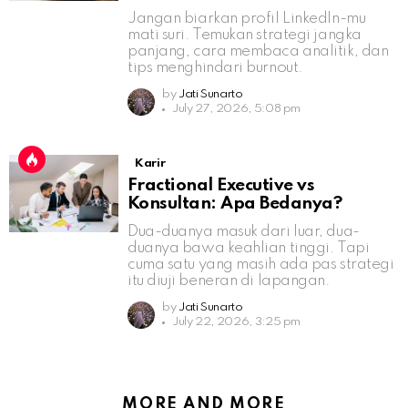
Jangan biarkan profil LinkedIn-mu
mati suri. Temukan strategi jangka
panjang, cara membaca analitik, dan
tips menghindari burnout.
by
Jati Sunarto
July 27, 2026, 5:08 pm
Karir
Fractional Executive vs
Konsultan: Apa Bedanya?
Dua-duanya masuk dari luar, dua-
duanya bawa keahlian tinggi. Tapi
cuma satu yang masih ada pas strategi
itu diuji beneran di lapangan.
by
Jati Sunarto
July 22, 2026, 3:25 pm
MORE AND MORE