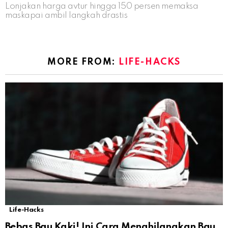
Lonjakan harga avtur hingga 150 persen memaksa
maskapai ambil langkah drastis
MORE FROM:
LIFE-HACKS
Life-Hacks
Bebas Bau Kaki! Ini Cara Menghilangkan Bau