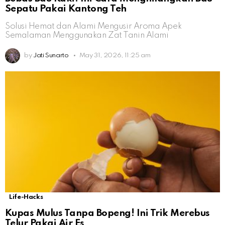
Sepatu Pakai Kantong Teh
Solusi Hemat dan Alami Mengusir Aroma Apek
Semalaman Menggunakan Zat Tanin Alami
by
Jati Sunarto
May 31, 2026, 11:25 am
Life-Hacks
Kupas Mulus Tanpa Bopeng! Ini Trik Merebus
Telur Pakai Air Es