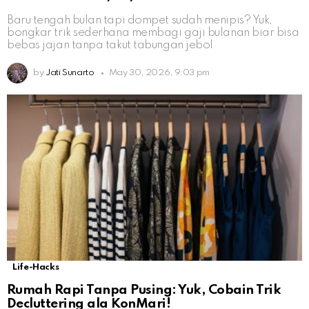
Baru tengah bulan tapi dompet sudah menipis? Yuk,
bongkar trik sederhana membagi gaji bulanan biar bisa
bebas jajan tanpa takut tabungan jebol
by
Jati Sunarto
May 30, 2026, 9:03 pm
Life-Hacks
Rumah Rapi Tanpa Pusing: Yuk, Cobain Trik
Decluttering ala KonMari!