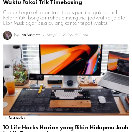
Waktu Pakai Trik Timeboxing
Capek kerja seharian tapi tugas penting gak pernah
kelar? Yuk, bongkar rahasia mengunci jadwal kerja ala
Elon Musk agar bisa pulang kantor tepat waktu.
by
Jati Sunarto
May 30, 2026, 5:13 pm
Life-Hacks
10 Life Hacks Harian yang Bikin Hidupmu Jauh