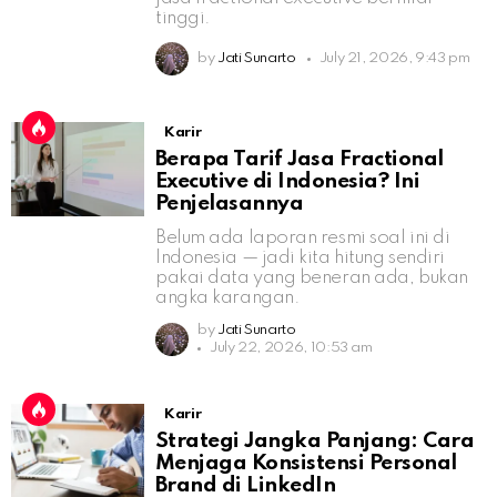
tinggi.
by
Jati Sunarto
July 21, 2026, 9:43 pm
Karir
Berapa Tarif Jasa Fractional
Executive di Indonesia? Ini
Penjelasannya
Belum ada laporan resmi soal ini di
Indonesia — jadi kita hitung sendiri
pakai data yang beneran ada, bukan
angka karangan.
by
Jati Sunarto
July 22, 2026, 10:53 am
Karir
Strategi Jangka Panjang: Cara
Menjaga Konsistensi Personal
Brand di LinkedIn