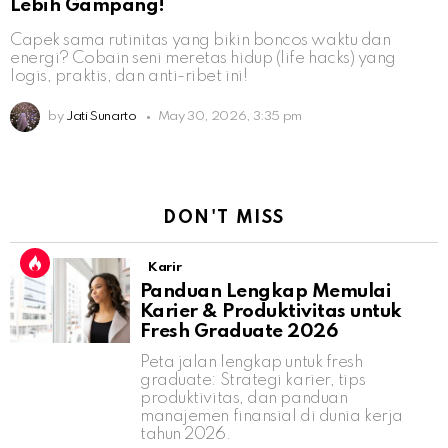
Lebih Gampang!
Capek sama rutinitas yang bikin boncos waktu dan
energi? Cobain seni meretas hidup (life hacks) yang
logis, praktis, dan anti-ribet ini!
by
Jati Sunarto
May 30, 2026, 3:35 pm
DON'T MISS
Karir
Panduan Lengkap Memulai
Karier & Produktivitas untuk
Fresh Graduate 2026
Peta jalan lengkap untuk fresh
graduate: Strategi karier, tips
produktivitas, dan panduan
manajemen finansial di dunia kerja
tahun 2026.