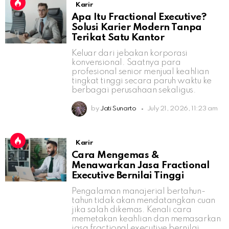
Karir
Apa Itu Fractional Executive?
Solusi Karier Modern Tanpa
Terikat Satu Kantor
Keluar dari jebakan korporasi
konvensional. Saatnya para
profesional senior menjual keahlian
tingkat tinggi secara paruh waktu ke
berbagai perusahaan sekaligus.
by
Jati Sunarto
July 21, 2026, 11:23 am
Karir
Cara Mengemas &
Menawarkan Jasa Fractional
Executive Bernilai Tinggi
Pengalaman manajerial bertahun-
tahun tidak akan mendatangkan cuan
jika salah dikemas. Kenali cara
memetakan keahlian dan memasarkan
jasa fractional executive bernilai