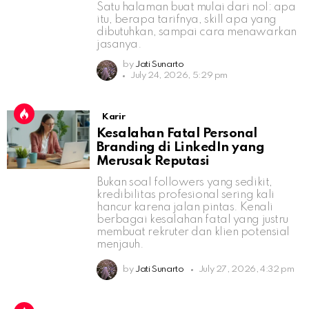
Satu halaman buat mulai dari nol: apa
itu, berapa tarifnya, skill apa yang
dibutuhkan, sampai cara menawarkan
jasanya.
by
Jati Sunarto
July 24, 2026, 5:29 pm
Karir
Kesalahan Fatal Personal
Branding di LinkedIn yang
Merusak Reputasi
Bukan soal followers yang sedikit,
kredibilitas profesional sering kali
hancur karena jalan pintas. Kenali
berbagai kesalahan fatal yang justru
membuat rekruter dan klien potensial
menjauh.
by
Jati Sunarto
July 27, 2026, 4:32 pm