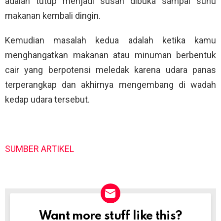
adalah tutup menjadi susah dibuka sampai suhu
makanan kembali dingin.
Kemudian masalah kedua adalah ketika kamu
menghangatkan makanan atau minuman berbentuk
cair yang berpotensi meledak karena udara panas
terperangkap dan akhirnya mengembang di wadah
kedap udara tersebut.
SUMBER ARTIKEL
Want more stuff like this?
NEWSLETTER