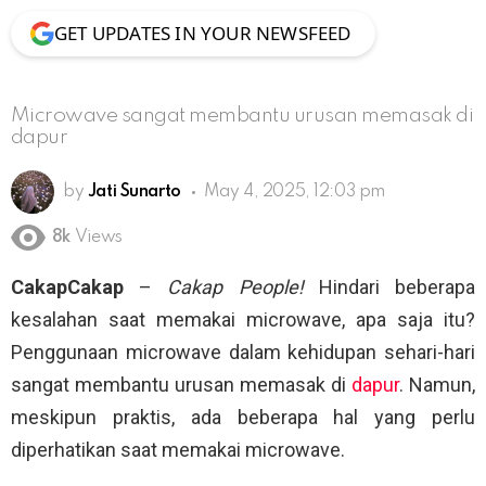
GET UPDATES IN YOUR NEWSFEED
Microwave sangat membantu urusan memasak di
dapur
by
Jati Sunarto
May 4, 2025, 12:03 pm
8k
Views
CakapCakap
–
Cakap People!
Hindari beberapa
kesalahan saat memakai microwave, apa saja itu?
Penggunaan microwave dalam kehidupan sehari-hari
sangat membantu urusan memasak di
dapur
. Namun,
meskipun praktis, ada beberapa hal yang perlu
diperhatikan saat memakai microwave.