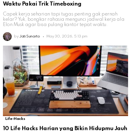
Waktu Pakai Trik Timeboxing
Capek kerja seharian tapi tugas penting gak pernah
kelar? Yuk, bongkar rahasia mengunci jadwal kerja ala
Elon Musk agar bisa pulang kantor tepat waktu.
by
Jati Sunarto
May 30, 2026, 5:13 pm
Life-Hacks
10 Life Hacks Harian yang Bikin Hidupmu Jauh