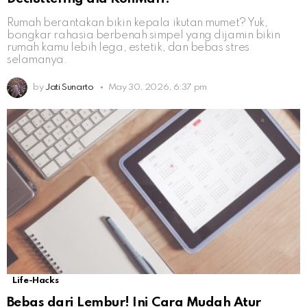
Rumah berantakan bikin kepala ikutan mumet? Yuk,
bongkar rahasia berbenah simpel yang dijamin bikin
rumah kamu lebih lega, estetik, dan bebas stres
selamanya.
by
Jati Sunarto
May 30, 2026, 6:37 pm
Life-Hacks
Bebas dari Lembur! Ini Cara Mudah Atur