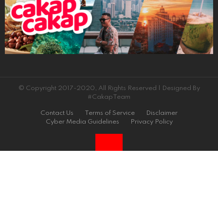
© Copyright 2017-2020, All Rights Reserved | Designed By
#CakapTeam
Contact Us
Terms of Service
Disclaimer
Cyber Media Guidelines
Privacy Policy