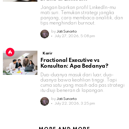
Jangan biarkan profil LinkedIn-mu
mati suri. Temukan strategi jangka
panjang, cara membaca analitik, dan
tips menghindari burnout.
by
Jati Sunarto
July 27, 2026, 5:08 pm
Karir
Fractional Executive vs
Konsultan: Apa Bedanya?
Dua-duanya masuk dari luar, dua-
duanya bawa keahlian tinggi. Tapi
cuma satu yang masih ada pas strategi
itu diuji beneran di lapangan.
by
Jati Sunarto
July 22, 2026, 3:25 pm