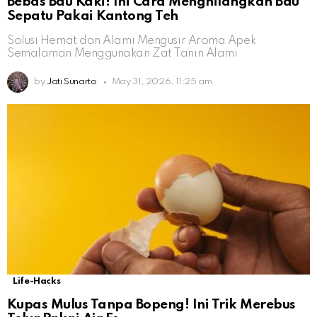
Bebas Bau Kaki! Ini Cara Menghilangkan Bau
Sepatu Pakai Kantong Teh
Solusi Hemat dan Alami Mengusir Aroma Apek
Semalaman Menggunakan Zat Tanin Alami
by
Jati Sunarto
May 31, 2026, 11:25 am
Life-Hacks
Kupas Mulus Tanpa Bopeng! Ini Trik Merebus