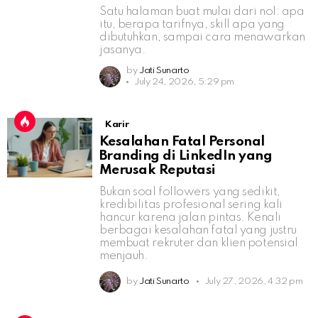
Satu halaman buat mulai dari nol: apa
itu, berapa tarifnya, skill apa yang
dibutuhkan, sampai cara menawarkan
jasanya.
by
Jati Sunarto
July 24, 2026, 5:29 pm
Karir
Kesalahan Fatal Personal
Branding di LinkedIn yang
Merusak Reputasi
Bukan soal followers yang sedikit,
kredibilitas profesional sering kali
hancur karena jalan pintas. Kenali
berbagai kesalahan fatal yang justru
membuat rekruter dan klien potensial
menjauh.
by
Jati Sunarto
July 27, 2026, 4:32 pm