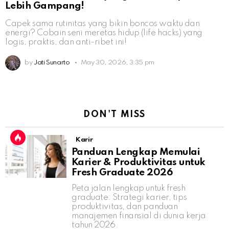
Lebih Gampang!
Capek sama rutinitas yang bikin boncos waktu dan
energi? Cobain seni meretas hidup (life hacks) yang
logis, praktis, dan anti-ribet ini!
by
Jati Sunarto
May 30, 2026, 3:35 pm
DON'T MISS
Karir
Panduan Lengkap Memulai
Karier & Produktivitas untuk
Fresh Graduate 2026
Peta jalan lengkap untuk fresh
graduate: Strategi karier, tips
produktivitas, dan panduan
manajemen finansial di dunia kerja
tahun 2026.