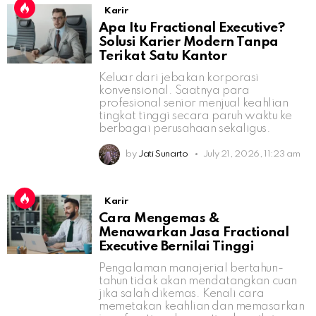
Karir
Apa Itu Fractional Executive?
Solusi Karier Modern Tanpa
Terikat Satu Kantor
Keluar dari jebakan korporasi
konvensional. Saatnya para
profesional senior menjual keahlian
tingkat tinggi secara paruh waktu ke
berbagai perusahaan sekaligus.
by
Jati Sunarto
July 21, 2026, 11:23 am
Karir
Cara Mengemas &
Menawarkan Jasa Fractional
Executive Bernilai Tinggi
Pengalaman manajerial bertahun-
tahun tidak akan mendatangkan cuan
jika salah dikemas. Kenali cara
memetakan keahlian dan memasarkan