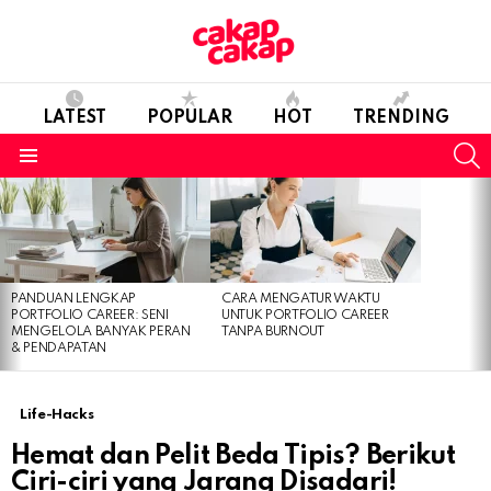
LATEST
POPULAR
HOT
TRENDING
S
Menu
LATEST
STORIES
PANDUAN LENGKAP
CARA MENGATUR WAKTU
PORTFOLIO CAREER: SENI
UNTUK PORTFOLIO CAREER
MENGELOLA BANYAK PERAN
TANPA BURNOUT
& PENDAPATAN
Life-Hacks
Hemat dan Pelit Beda Tipis? Berikut
Ciri-ciri yang Jarang Disadari!