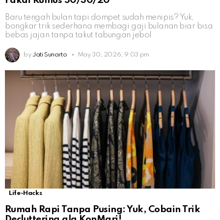
Pakai Rumus 50/30/20
Baru tengah bulan tapi dompet sudah menipis? Yuk,
bongkar trik sederhana membagi gaji bulanan biar bisa
bebas jajan tanpa takut tabungan jebol
by
Jati Sunarto
May 30, 2026, 9:03 pm
Life-Hacks
Rumah Rapi Tanpa Pusing: Yuk, Cobain Trik
Decluttering ala KonMari!