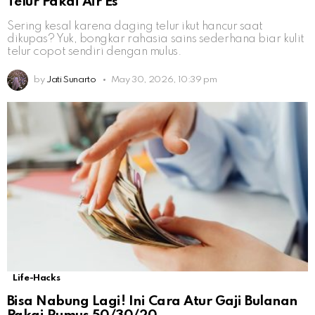
Telur Pakai Air Es
Sering kesal karena daging telur ikut hancur saat
dikupas? Yuk, bongkar rahasia sains sederhana biar kulit
telur copot sendiri dengan mulus.
by
Jati Sunarto
May 30, 2026, 10:39 pm
Life-Hacks
Bisa Nabung Lagi! Ini Cara Atur Gaji Bulanan