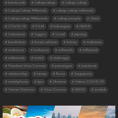
berita unik
cakapcakap
cakap cakap
CakapCakap Millenials
cakap cakap millenials
Cakapcakap Millennials
cakap people
china
COVID-19
FILM
hubungan
INDIA
Indonesia
Inggris
Israel
jepang
kesehatan
korea selatan
kuliner
makanan
makassar
malaysia
millenials
millennial
millennials
mobil
olahraga
Pandemi Virus Corona
pasangan
pesawat
relationship
resep
Rusia
Singapura
smartphone
tips
Ukraina
Vaksin COVID-19
Varian Omicron
Virus Corona
WHO
zodiak