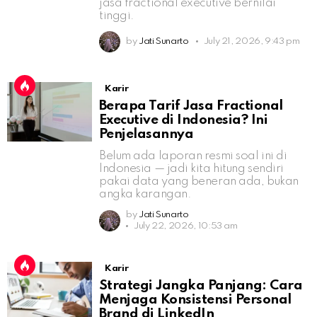
jasa fractional executive bernilai
tinggi.
by
Jati Sunarto
July 21, 2026, 9:43 pm
Karir
Berapa Tarif Jasa Fractional
Executive di Indonesia? Ini
Penjelasannya
Belum ada laporan resmi soal ini di
Indonesia — jadi kita hitung sendiri
pakai data yang beneran ada, bukan
angka karangan.
by
Jati Sunarto
July 22, 2026, 10:53 am
Karir
Strategi Jangka Panjang: Cara
Menjaga Konsistensi Personal
Brand di LinkedIn