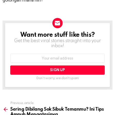
Want more stuff like this?
NEWSLETTER
Get the best viral stories straight into your
inbox!
Email
address:
Don't worry, we don't spam
Previous article
See
more
Sering Dibilang Sok Sibuk Temanmu? Ini Tips
Ampuh Mengatasinya