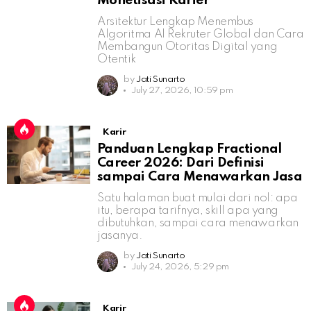
Monetisasi Karier
Arsitektur Lengkap Menembus
Algoritma AI Rekruter Global dan Cara
Membangun Otoritas Digital yang
Otentik
by
Jati Sunarto
July 27, 2026, 10:59 pm
Karir
Panduan Lengkap Fractional
Career 2026: Dari Definisi
sampai Cara Menawarkan Jasa
Satu halaman buat mulai dari nol: apa
itu, berapa tarifnya, skill apa yang
dibutuhkan, sampai cara menawarkan
jasanya.
by
Jati Sunarto
July 24, 2026, 5:29 pm
Karir