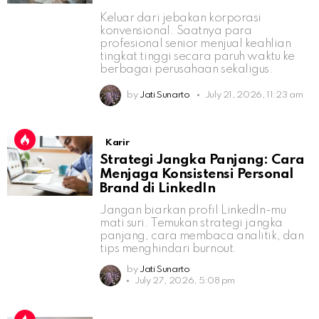
Keluar dari jebakan korporasi
konvensional. Saatnya para
profesional senior menjual keahlian
tingkat tinggi secara paruh waktu ke
berbagai perusahaan sekaligus.
by
Jati Sunarto
July 21, 2026, 11:23 am
Karir
Strategi Jangka Panjang: Cara
Menjaga Konsistensi Personal
Brand di LinkedIn
Jangan biarkan profil LinkedIn-mu
mati suri. Temukan strategi jangka
panjang, cara membaca analitik, dan
tips menghindari burnout.
by
Jati Sunarto
July 27, 2026, 5:08 pm