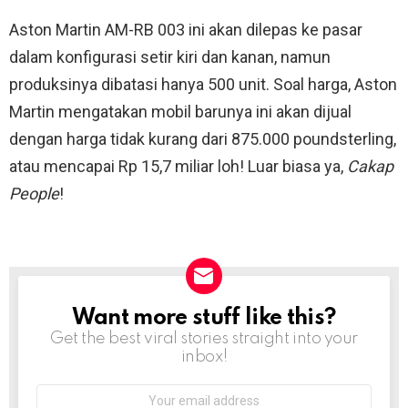
Aston Martin AM-RB 003 ini akan dilepas ke pasar
dalam konfigurasi setir kiri dan kanan, namun
produksinya dibatasi hanya 500 unit. Soal harga, Aston
Martin mengatakan mobil barunya ini akan dijual
dengan harga tidak kurang dari 875.000 poundsterling,
atau mencapai Rp 15,7 miliar loh! Luar biasa ya,
Cakap
People
!
Want more stuff like this?
NEWSLETTER
Get the best viral stories straight into your
inbox!
Email
address: