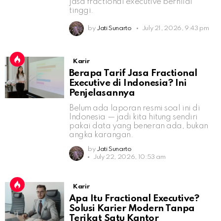
jasa fractional executive bernilai
tinggi.
by
Jati Sunarto
July 21, 2026, 9:43 pm
Karir
Berapa Tarif Jasa Fractional
Executive di Indonesia? Ini
Penjelasannya
Belum ada laporan resmi soal ini di
Indonesia — jadi kita hitung sendiri
pakai data yang beneran ada, bukan
angka karangan.
by
Jati Sunarto
July 22, 2026, 10:53 am
Karir
Apa Itu Fractional Executive?
Solusi Karier Modern Tanpa
Terikat Satu Kantor