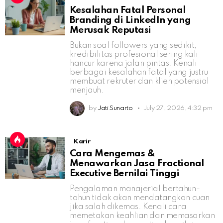
Kesalahan Fatal Personal
Branding di LinkedIn yang
Merusak Reputasi
Bukan soal followers yang sedikit,
kredibilitas profesional sering kali
hancur karena jalan pintas. Kenali
berbagai kesalahan fatal yang justru
membuat rekruter dan klien potensial
menjauh.
by
Jati Sunarto
July 27, 2026, 4:32 pm
Karir
Cara Mengemas &
Menawarkan Jasa Fractional
Executive Bernilai Tinggi
Pengalaman manajerial bertahun-
tahun tidak akan mendatangkan cuan
jika salah dikemas. Kenali cara
memetakan keahlian dan memasarkan