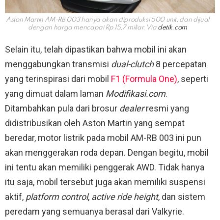
Aston Martin AM-RB 003 hanya akan diproduksi 500 unit, dan dijual
dengan harga mencapai Rp 15,7 miliar. Via
detik.com
Selain itu, telah dipastikan bahwa mobil ini akan
menggabungkan transmisi
dual-clutch
8 percepatan
yang terinspirasi dari mobil
F1 (Formula One)
, seperti
yang dimuat dalam laman
Modifikasi.com
.
Ditambahkan pula dari brosur
dealer
resmi yang
didistribusikan oleh Aston Martin yang sempat
beredar, motor listrik pada mobil AM-RB 003 ini pun
akan menggerakan roda depan. Dengan begitu, mobil
ini tentu akan memiliki penggerak AWD. Tidak hanya
itu saja, mobil tersebut juga akan memiliki suspensi
aktif,
platform
control
,
active ride height
, dan sistem
peredam yang semuanya berasal dari Valkyrie.