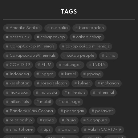
TAGS
Amerika Serikat
australia
berat badan
berita unik
cakapcakap
cakap cakap
CakapCakap Millenials
cakap cakap millenials
Cakapcakap Millennials
cakap people
china
COVID-19
FILM
hubungan
INDIA
Indonesia
Inggris
Israel
jepang
kesehatan
korea selatan
kuliner
makanan
makassar
malaysia
millenials
millennial
millennials
mobil
olahraga
Pandemi Virus Corona
pasangan
pesawat
relationship
resep
Rusia
Singapura
smartphone
tips
Ukraina
Vaksin COVID-19