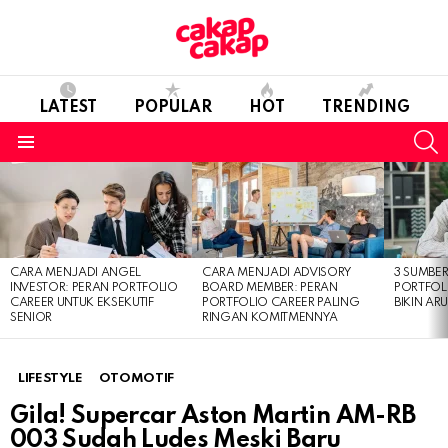
LATEST
POPULAR
HOT
TRENDING
S
Menu
LATEST
STORIES
CARA MENJADI ANGEL
CARA MENJADI ADVISORY
3 SUMBE
INVESTOR: PERAN PORTFOLIO
BOARD MEMBER: PERAN
PORTFOL
CAREER UNTUK EKSEKUTIF
PORTFOLIO CAREER PALING
BIKIN ARU
SENIOR
RINGAN KOMITMENNYA
LIFESTYLE
OTOMOTIF
Gila! Supercar Aston Martin AM-RB
003 Sudah Ludes Meski Baru