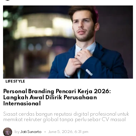
LIFESTYLE
Personal Branding Pencari Kerja 2026:
Langkah Awal Dilirik Perusahaan
Internasional
Siasat cerdas bangun reputasi digital profesional untuk
memikat rekruter global tanpa perlu sebar CV massal
by
Jati Sunarto
June 5, 2026, 6:31 pm