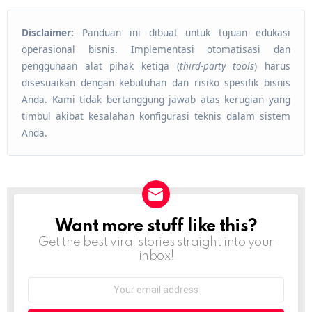
Disclaimer:
Panduan ini dibuat untuk tujuan edukasi
operasional bisnis. Implementasi otomatisasi dan
penggunaan alat pihak ketiga (
third-party tools
) harus
disesuaikan dengan kebutuhan dan risiko spesifik bisnis
Anda. Kami tidak bertanggung jawab atas kerugian yang
timbul akibat kesalahan konfigurasi teknis dalam sistem
Anda.
Want more stuff like this?
NEWSLETTER
Get the best viral stories straight into your
inbox!
Email
address: