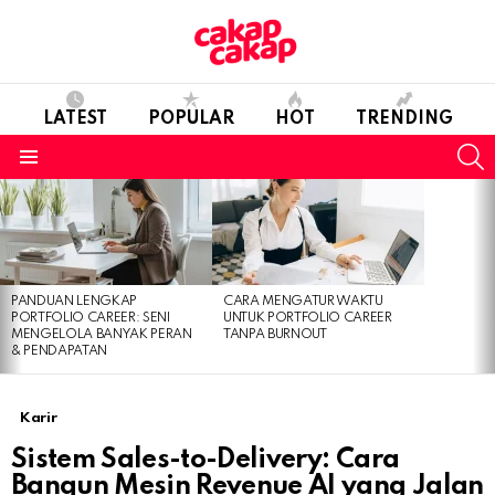
LATEST
POPULAR
HOT
TRENDING
S
Menu
LATEST
STORIES
PANDUAN LENGKAP
CARA MENGATUR WAKTU
PORTFOLIO CAREER: SENI
UNTUK PORTFOLIO CAREER
MENGELOLA BANYAK PERAN
TANPA BURNOUT
& PENDAPATAN
Karir
Sistem Sales-to-Delivery: Cara
Bangun Mesin Revenue AI yang Jalan