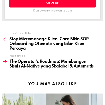
Don't worry, we don't spam
Previous article
See
more
Stop Micromanage Klien: Cara Bikin SOP
Onboarding Otomatis yang Bikin Klien
Percaya
Next article
The Operator’s Roadmap: Membangun
Bisnis AI-Native yang Skalabel & Automatis
YOU MAY ALSO LIKE