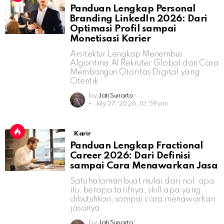
Panduan Lengkap Personal
Branding LinkedIn 2026: Dari
Optimasi Profil sampai
Monetisasi Karier
Arsitektur Lengkap Menembus
Algoritma AI Rekruter Global dan Cara
Membangun Otoritas Digital yang
Otentik
by
Jati Sunarto
July 27, 2026, 10:59 pm
Karir
Panduan Lengkap Fractional
Career 2026: Dari Definisi
sampai Cara Menawarkan Jasa
Satu halaman buat mulai dari nol: apa
itu, berapa tarifnya, skill apa yang
dibutuhkan, sampai cara menawarkan
jasanya.
by
Jati Sunarto