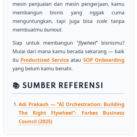
mesin penjualan dan mesin pengerjaan, kamu
membangun bisnis yang nggak cuma
menguntungkan, tapi juga bisa
scale
tanpa
membuatmu
burnout
.
Siap untuk membangun “
flywheel
” bisnismu?
Mulai dari mana kamu berada sekarang — baik
itu
Productized Service
atau
SOP Onboarding
yang belum kamu benahi.
📚 SUMBER REFERENSI
Adi Prakash — “AI Orchestration: Building
The Right Flywheel”: Forbes Business
Council (2025)