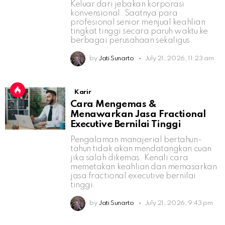
Keluar dari jebakan korporasi
konvensional. Saatnya para
profesional senior menjual keahlian
tingkat tinggi secara paruh waktu ke
berbagai perusahaan sekaligus.
by
Jati Sunarto
July 21, 2026, 11:23 am
Karir
Cara Mengemas &
Menawarkan Jasa Fractional
Executive Bernilai Tinggi
Pengalaman manajerial bertahun-
tahun tidak akan mendatangkan cuan
jika salah dikemas. Kenali cara
memetakan keahlian dan memasarkan
jasa fractional executive bernilai
tinggi.
by
Jati Sunarto
July 21, 2026, 9:43 pm