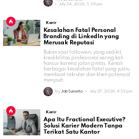
July 24, 2026, 5:29 pm
Karir
Kesalahan Fatal Personal
Branding di LinkedIn yang
Merusak Reputasi
Bukan soal followers yang sedikit,
kredibilitas profesional sering kali
hancur karena jalan pintas. Kenali
berbagai kesalahan fatal yang justru
membuat rekruter dan klien potensial
menjauh.
by
Jati Sunarto
July 27, 2026, 4:32 pm
Karir
Apa Itu Fractional Executive?
Solusi Karier Modern Tanpa
Terikat Satu Kantor