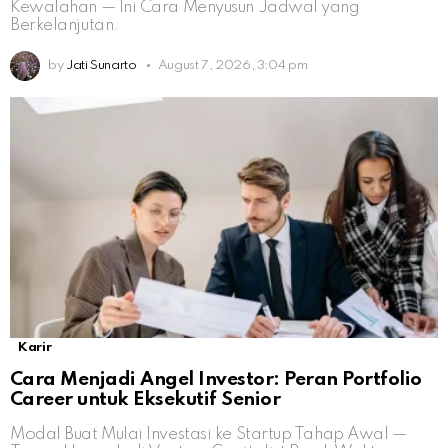
Kewalahan — Ini Cara Menyusun Jadwal yang
Berkelanjutan.
by
Jati Sunarto
August 7, 2026, 3:04 pm
Karir
Cara Menjadi Angel Investor: Peran Portfolio
Career untuk Eksekutif Senior
Modal Buat Mulai Investasi ke Startup Tahap Awal —