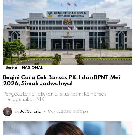
Berita
NASIONAL
Begini Cara Cek Bansos PKH dan BPNT Mei
2026, Simak Jadwalnya!
Pengecekan dilakukan di situs resmi Kemensos
menggunakan NIK
by
Jati Sunarto
May 8, 2026, 3:00 pm