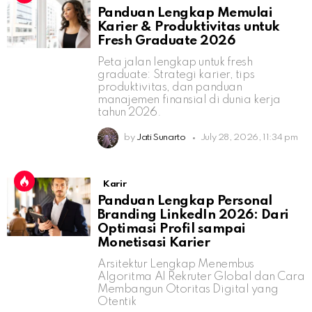
Panduan Lengkap Memulai
Karier & Produktivitas untuk
Fresh Graduate 2026
Peta jalan lengkap untuk fresh
graduate: Strategi karier, tips
produktivitas, dan panduan
manajemen finansial di dunia kerja
tahun 2026.
by
Jati Sunarto
July 28, 2026, 11:34 pm
Karir
Panduan Lengkap Personal
Branding LinkedIn 2026: Dari
Optimasi Profil sampai
Monetisasi Karier
Arsitektur Lengkap Menembus
Algoritma AI Rekruter Global dan Cara
Membangun Otoritas Digital yang
Otentik