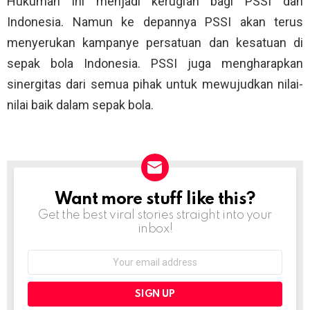
Hukuman ini menjadi kerugian bagi PSSI dan
Indonesia. Namun ke depannya PSSI akan terus
menyerukan kampanye persatuan dan kesatuan di
sepak bola Indonesia. PSSI juga mengharapkan
sinergitas dari semua pihak untuk mewujudkan nilai-
nilai baik dalam sepak bola.
Want more stuff like this?
NEWSLETTER
Get the best viral stories straight into your
inbox!
Email
address: