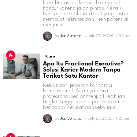
kredibilitas profesional sering kali
hancur karena jalan pintas. Kenali
berbagai kesalahan fatal yang justru
membuat rekruter dan klien potensial
menjauh.
by
Jati Sunarto
July 27, 2026, 4:32 pm
Karir
Apa Itu Fractional Executive?
Solusi Karier Modern Tanpa
Terikat Satu Kantor
Keluar dari jebakan korporasi
konvensional. Saatnya para
profesional senior menjual keahlian
tingkat tinggi secara paruh waktu ke
berbagai perusahaan sekaligus.
by
Jati Sunarto
July 21, 2026, 11:23 am