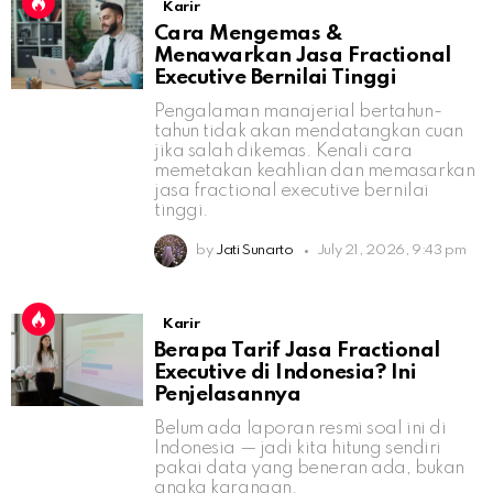
Karir
Cara Mengemas &
Menawarkan Jasa Fractional
Executive Bernilai Tinggi
Pengalaman manajerial bertahun-
tahun tidak akan mendatangkan cuan
jika salah dikemas. Kenali cara
memetakan keahlian dan memasarkan
jasa fractional executive bernilai
tinggi.
by
Jati Sunarto
July 21, 2026, 9:43 pm
Karir
Berapa Tarif Jasa Fractional
Executive di Indonesia? Ini
Penjelasannya
Belum ada laporan resmi soal ini di
Indonesia — jadi kita hitung sendiri
pakai data yang beneran ada, bukan
angka karangan.