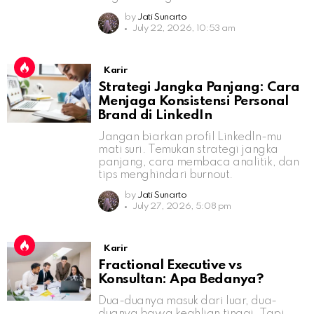
by
Jati Sunarto
July 22, 2026, 10:53 am
Karir
Strategi Jangka Panjang: Cara
Menjaga Konsistensi Personal
Brand di LinkedIn
Jangan biarkan profil LinkedIn-mu
mati suri. Temukan strategi jangka
panjang, cara membaca analitik, dan
tips menghindari burnout.
by
Jati Sunarto
July 27, 2026, 5:08 pm
Karir
Fractional Executive vs
Konsultan: Apa Bedanya?
Dua-duanya masuk dari luar, dua-
duanya bawa keahlian tinggi. Tapi