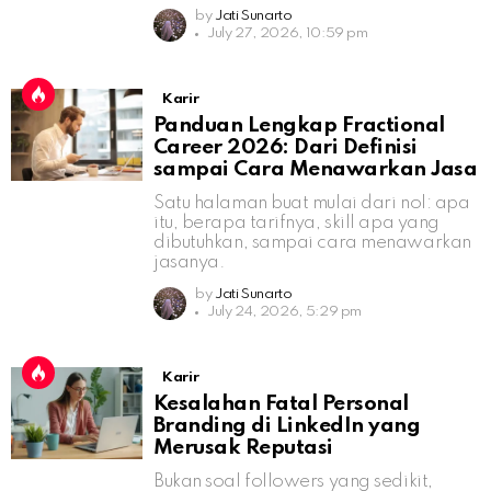
by
Jati Sunarto
July 27, 2026, 10:59 pm
Karir
Panduan Lengkap Fractional
Career 2026: Dari Definisi
sampai Cara Menawarkan Jasa
Satu halaman buat mulai dari nol: apa
itu, berapa tarifnya, skill apa yang
dibutuhkan, sampai cara menawarkan
jasanya.
by
Jati Sunarto
July 24, 2026, 5:29 pm
Karir
Kesalahan Fatal Personal
Branding di LinkedIn yang
Merusak Reputasi
Bukan soal followers yang sedikit,