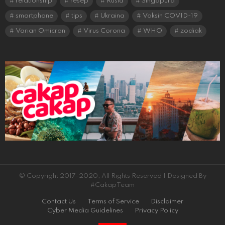
relationship
resep
Rusia
Singapura
smartphone
tips
Ukraina
Vaksin COVID-19
Varian Omicron
Virus Corona
WHO
zodiak
© Copyright 2017-2020, All Rights Reserved | Designed By
#CakapTeam
Contact Us
Terms of Service
Disclaimer
Cyber Media Guidelines
Privacy Policy