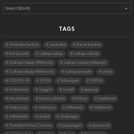
Archives
TAGS
Amerika Serikat
australia
berat badan
berita unik
cakapcakap
cakap cakap
CakapCakap Millenials
cakap cakap millenials
Cakapcakap Millennials
cakap people
china
COVID-19
FILM
hubungan
INDIA
Indonesia
Inggris
Israel
jepang
kesehatan
korea selatan
kuliner
makanan
makassar
malaysia
millenials
millennial
millennials
mobil
olahraga
Pandemi Virus Corona
pasangan
pesawat