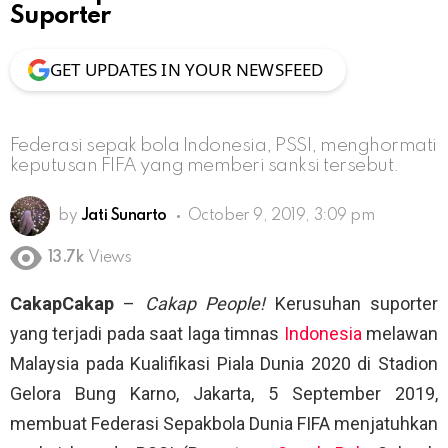
Suporter
GET UPDATES IN YOUR NEWSFEED
Federasi sepak bola Indonesia, PSSI, menghormati
keputusan FIFA yang memberi sanksi tersebut.
by
Jati Sunarto
October 9, 2019, 3:09 pm
13.7k
Views
CakapCakap
–
Cakap People!
Kerusuhan suporter
yang terjadi pada saat laga timnas
Indonesia
melawan
Malaysia pada Kualifikasi Piala Dunia 2020 di Stadion
Gelora Bung Karno, Jakarta, 5 September 2019,
membuat Federasi Sepakbola Dunia FIFA menjatuhkan