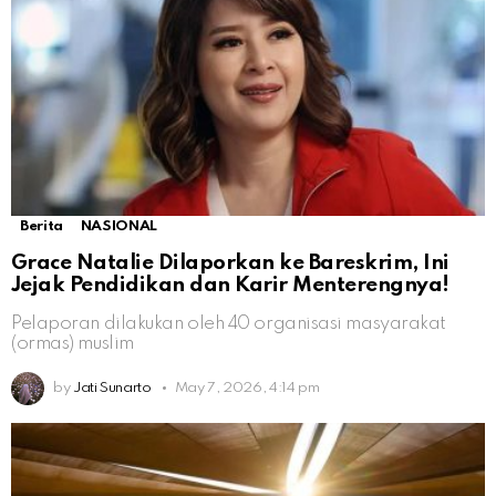
Berita
NASIONAL
Grace Natalie Dilaporkan ke Bareskrim, Ini
Jejak Pendidikan dan Karir Menterengnya!
Pelaporan dilakukan oleh 40 organisasi masyarakat
(ormas) muslim
by
Jati Sunarto
May 7, 2026, 4:14 pm