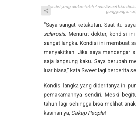
Kondisi yang dialami oleh Anne Sweet bisa dipic
gonggongan anj
“Saya sangat ketakutan. Saat itu saya
sclerosis
. Menurut dokter, kondisi i
sangat langka. Kondisi ini membuat s
menyakitkan. Jika saya mendengar sua
saja langsung kaku. Saya berubah me
luar biasa,” kata Sweet lagi bercerita 
Kondisi langka yang dideritanya ini
pemakamannya sendiri. Meski begitu
tahun lagi sehingga bisa melihat an
kasihan ya,
Cakap People
!