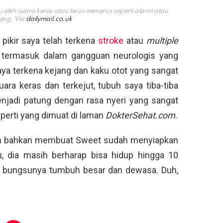
u oleh suara keras atau terus menerus seperti alarm atau
ing. Via
dailymail.co.uk
 pikir saya telah terkena
stroke
atau
multiple
ni termasuk dalam gangguan neurologis yang
aya terkena kejang dan kaku otot yang sangat
ra keras dan terkejut, tubuh saya tiba-tiba
njadi patung dengan rasa nyeri yang sangat
seperti yang dimuat di laman
DokterSehat.com
.
 pun bahkan membuat Sweet sudah menyiapkan
, dia masih berharap bisa hidup hingga 10
ak bungsunya tumbuh besar dan dewasa. Duh,