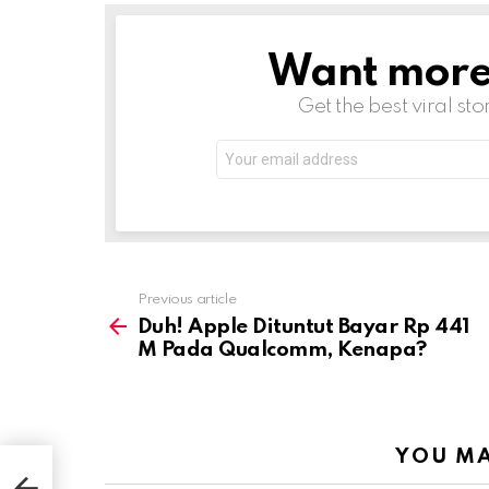
Want more s
NEWSLETTER
Get the best viral sto
Email
address:
Previous article
See
more
Duh! Apple Dituntut Bayar Rp 441
M Pada Qualcomm, Kenapa?
YOU MA
1 M