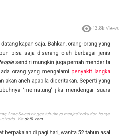
13.8k
Views
datang kapan saja. Bahkan, orang-orang yang
un bisa saja diserang oleh berbagai jenis
eople
sendiri mungkin juga pernah menderita
n, ada orang yang mengalami
penyakit langka
an akan aneh apabila diceritakan. Seperti yang
tubuhnya ‘mematung’ jika mendengar suara
erang Anne Sweet hingga tubuhnya menjadi kaku dan hanya
ursi roda. Via
detik.com
 berpakaian di pagi hari, wanita 52 tahun asal