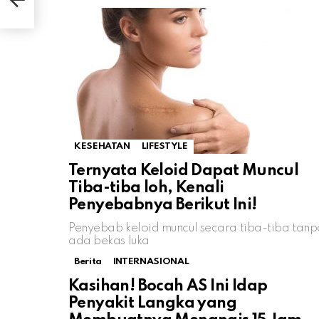
KESEHATAN
LIFESTYLE
Ternyata Keloid Dapat Muncul
Tiba-tiba loh, Kenali
Penyebabnya Berikut Ini!
Penyebab keloid muncul secara tiba-tiba tanp
ada bekas luka
Berita
INTERNASIONAL
Kasihan! Bocah AS Ini Idap
Penyakit Langka yang