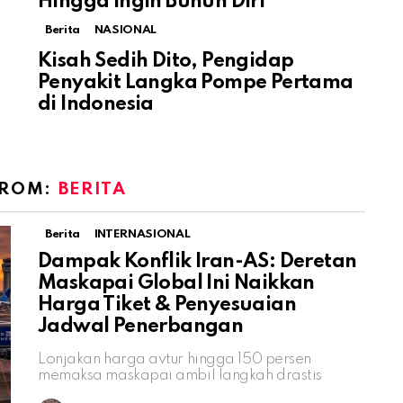
Hingga Ingin Bunuh Diri
Berita
NASIONAL
Kisah Sedih Dito, Pengidap
Penyakit Langka Pompe Pertama
di Indonesia
FROM:
BERITA
Berita
INTERNASIONAL
Dampak Konflik Iran-AS: Deretan
Maskapai Global Ini Naikkan
Harga Tiket & Penyesuaian
Jadwal Penerbangan
Lonjakan harga avtur hingga 150 persen
memaksa maskapai ambil langkah drastis