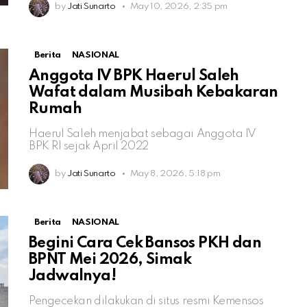
by
Jati Sunarto
May 10, 2026, 2:35 pm
Berita
NASIONAL
Anggota IV BPK Haerul Saleh
Wafat dalam Musibah Kebakaran
Rumah
Haerul Saleh menjabat sebagai Anggota IV
BPK RI sejak April 2022
by
Jati Sunarto
May 8, 2026, 5:18 pm
Berita
NASIONAL
Begini Cara Cek Bansos PKH dan
BPNT Mei 2026, Simak
Jadwalnya!
Pengecekan dilakukan di situs resmi Kemensos