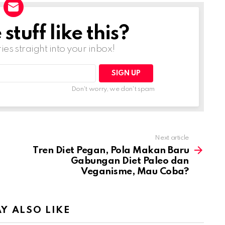
tuff like this?
ries straight into your inbox!
Don't worry, we don't spam
Next article
Tren Diet Pegan, Pola Makan Baru
Gabungan Diet Paleo dan
Veganisme, Mau Coba?
Y ALSO LIKE