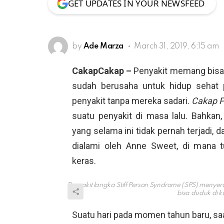
GET UPDATES IN YOUR NEWSFEED
by
Ade Marza
March 31, 2019, 6:15 am
CakapCakap –
Penyakit memang bisa 
sudah berusaha untuk hidup sehat p
penyakit tanpa mereka sadari.
Cakap P
suatu penyakit di masa lalu. Bahka
yang selama ini tidak pernah terjadi, d
dialami oleh Anne Sweet, di mana 
keras.
Penyakit langka Stiff Person Syndrome (SPS) meny
bisa duduk di k
Suatu hari pada momen tahun baru, saat