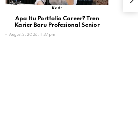
Jar
Karir
Apa Itu Portfolio Career? Tren
Karier Baru Profesional Senior
August 3, 2026, 11:37 pm