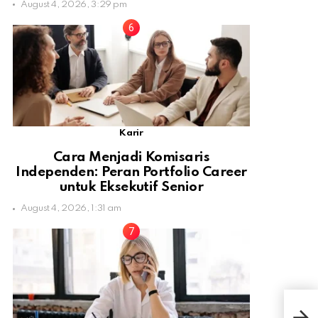
August 4, 2026, 3:29 pm
Karir
Cara Menjadi Komisaris
Independen: Peran Portfolio Career
untuk Eksekutif Senior
August 4, 2026, 1:31 am
Ini