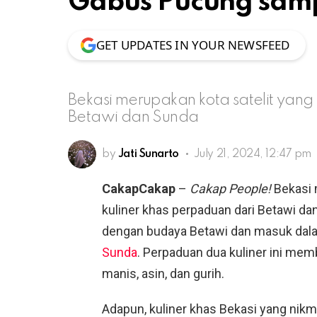
Gabus Pucung samp
GET UPDATES IN YOUR NEWSFEED
Bekasi merupakan kota satelit yang
Betawi dan Sunda
by
Jati Sunarto
July 21, 2024, 12:47 pm
CakapCakap
–
Cakap People!
Bekasi 
kuliner khas perpaduan dari Betawi dan
dengan budaya Betawi dan masuk dala
Sunda
. Perpaduan dua kuliner ini mem
manis, asin, dan gurih.
Adapun, kuliner khas Bekasi yang nikma