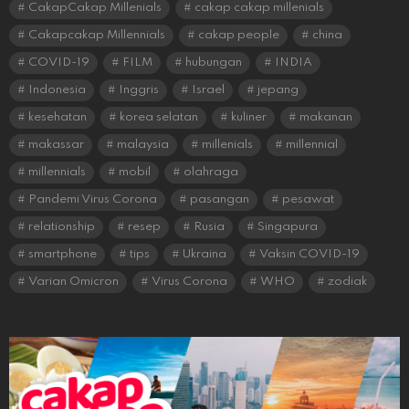
CakapCakap Millenials
cakap cakap millenials
Cakapcakap Millennials
cakap people
china
COVID-19
FILM
hubungan
INDIA
Indonesia
Inggris
Israel
jepang
kesehatan
korea selatan
kuliner
makanan
makassar
malaysia
millenials
millennial
millennials
mobil
olahraga
Pandemi Virus Corona
pasangan
pesawat
relationship
resep
Rusia
Singapura
smartphone
tips
Ukraina
Vaksin COVID-19
Varian Omicron
Virus Corona
WHO
zodiak