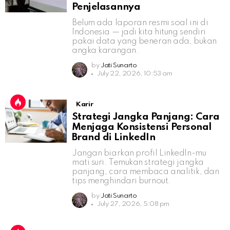
Penjelasannya
Belum ada laporan resmi soal ini di
Indonesia — jadi kita hitung sendiri
pakai data yang beneran ada, bukan
angka karangan.
by
Jati Sunarto
July 22, 2026, 10:53 am
Karir
Strategi Jangka Panjang: Cara
Menjaga Konsistensi Personal
Brand di LinkedIn
Jangan biarkan profil LinkedIn-mu
mati suri. Temukan strategi jangka
panjang, cara membaca analitik, dan
tips menghindari burnout.
by
Jati Sunarto
July 27, 2026, 5:08 pm