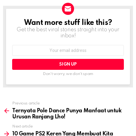
Want more stuff like this?
NEWSLETTER
Get the best viral stories straight into your
inbox!
Email
address:
Don't worry, we don't spam
Previous article
See
more
Ternyata Pole Dance Punya Manfaat untuk
Urusan Ranjang Lho!
Next article
10 Game PS2 Keren Yang Membuat Kita