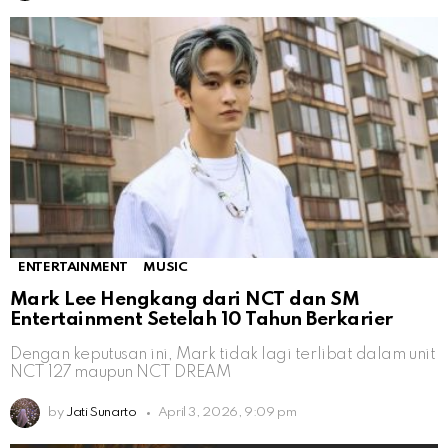
ENTERTAINMENT
MUSIC
Mark Lee Hengkang dari NCT dan SM
Entertainment Setelah 10 Tahun Berkarier
Dengan keputusan ini, Mark tidak lagi terlibat dalam unit
NCT 127 maupun NCT DREAM
by
Jati Sunarto
April 3, 2026, 9:09 pm