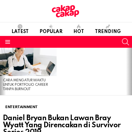
LATEST
POPULAR
HOT
TRENDING
S
Menu
LATEST
STORIES
CARA MENGATUR WAKTU
UNTUK PORTFOLIO CAREER
TANPA BURNOUT
ENTERTAINMENT
Daniel Bryan Bukan Lawan Bray
Wyatt Yang Direncakan di Survivor