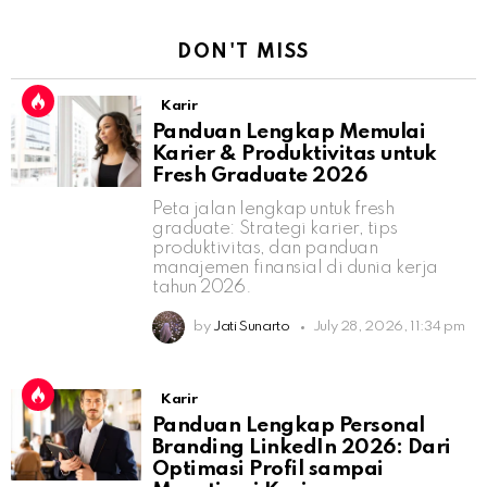
DON'T MISS
Karir
Panduan Lengkap Memulai
Karier & Produktivitas untuk
Fresh Graduate 2026
Peta jalan lengkap untuk fresh
graduate: Strategi karier, tips
produktivitas, dan panduan
manajemen finansial di dunia kerja
tahun 2026.
by
Jati Sunarto
July 28, 2026, 11:34 pm
Karir
Panduan Lengkap Personal
Branding LinkedIn 2026: Dari
Optimasi Profil sampai