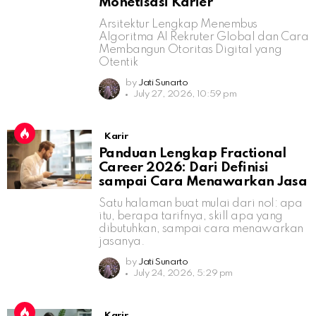
Monetisasi Karier
Arsitektur Lengkap Menembus
Algoritma AI Rekruter Global dan Cara
Membangun Otoritas Digital yang
Otentik
by
Jati Sunarto
July 27, 2026, 10:59 pm
Karir
Panduan Lengkap Fractional
Career 2026: Dari Definisi
sampai Cara Menawarkan Jasa
Satu halaman buat mulai dari nol: apa
itu, berapa tarifnya, skill apa yang
dibutuhkan, sampai cara menawarkan
jasanya.
by
Jati Sunarto
July 24, 2026, 5:29 pm
Karir