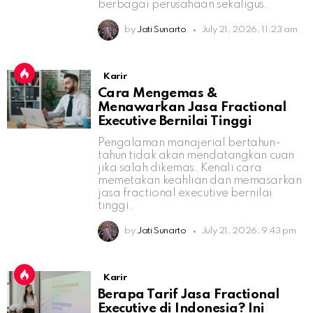
berbagai perusahaan sekaligus.
by
Jati Sunarto
July 21, 2026, 11:23 am
Karir
Cara Mengemas &
Menawarkan Jasa Fractional
Executive Bernilai Tinggi
Pengalaman manajerial bertahun-
tahun tidak akan mendatangkan cuan
jika salah dikemas. Kenali cara
memetakan keahlian dan memasarkan
jasa fractional executive bernilai
tinggi.
by
Jati Sunarto
July 21, 2026, 9:43 pm
Karir
Berapa Tarif Jasa Fractional
Executive di Indonesia? Ini