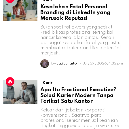
Kesalahan Fatal Personal
Branding di LinkedIn yang
Merusak Reputasi
Bukan soal followers yang sedikit,
kredibilitas profesional sering kali
hancur karena jalan pintas. Kenali
berbagai kesalahan fatal yang justru
membuat rekruter dan klien potensial
menjauh.
by
Jati Sunarto
July 27, 2026, 4:32 pm
Karir
Apa Itu Fractional Executive?
Solusi Karier Modern Tanpa
Terikat Satu Kantor
Keluar dari jebakan korporasi
konvensional. Saatnya para
profesional senior menjual keahlian
tingkat tinggi secara paruh waktu ke