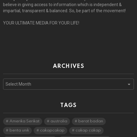
believe in giving access to information which is independent &
impartial, transparent & balanced. So, be part of the movement!
YOUR ULTIMATE MEDIA FOR YOUR LIFE!
ARCHIVES
Archives
TAGS
Amerika Serikat
australia
berat badan
berita unik
cakapcakap
cakap cakap