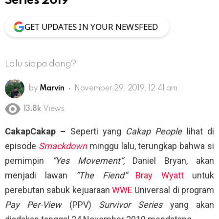
Series 2019
GET UPDATES IN YOUR NEWSFEED
Lalu siapa dong?
by
Marvin
November 29, 2019, 12:41 am
13.8k
Views
CakapCakap –
Seperti yang
Cakap People
lihat di
episode
Smackdown
minggu lalu, terungkap bahwa si
pemimpin
“Yes Movement”
, Daniel Bryan, akan
menjadi lawan
“The Fiend”
Bray Wyatt
untuk
perebutan sabuk kejuaraan
WWE
Universal di program
Pay Per-View
(PPV)
Survivor Series
yang akan