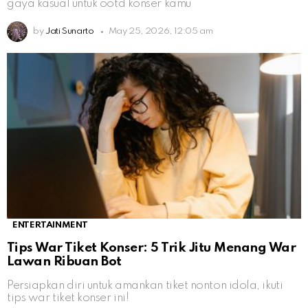
gaya kasual untuk ootd konser kamu
by
Jati Sunarto
May 25, 2026, 12:05 am
ENTERTAINMENT
Tips War Tiket Konser: 5 Trik Jitu Menang War
Lawan Ribuan Bot
Persiapkan diri untuk amankan tiket nonton idola, ikuti
tips war tiket konser ini!