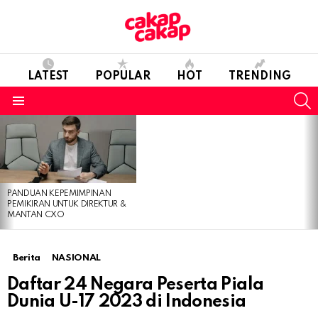
LATEST
POPULAR
HOT
TRENDING
S
Menu
LATEST
STORIES
PANDUAN KEPEMIMPINAN
PEMIKIRAN UNTUK DIREKTUR &
MANTAN CXO
Berita
NASIONAL
Daftar 24 Negara Peserta Piala
Dunia U-17 2023 di Indonesia