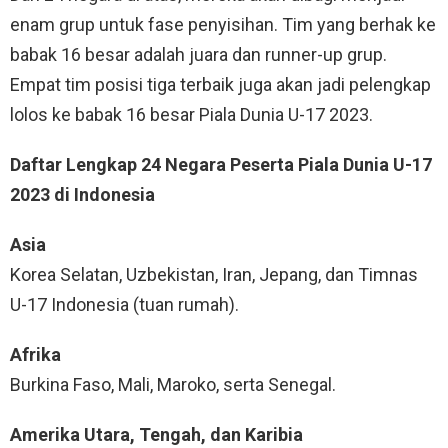
enam grup untuk fase penyisihan. Tim yang berhak ke
babak 16 besar adalah juara dan runner-up grup.
Empat tim posisi tiga terbaik juga akan jadi pelengkap
lolos ke babak 16 besar Piala Dunia U-17 2023.
Daftar Lengkap 24 Negara Peserta Piala Dunia U-17
2023 di Indonesia
Asia
Korea Selatan, Uzbekistan, Iran, Jepang, dan Timnas
U-17 Indonesia (tuan rumah).
Afrika
Burkina Faso, Mali, Maroko, serta Senegal.
Amerika Utara, Tengah, dan Karibia