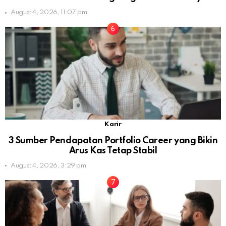
August 4, 2026, 11:07 pm
Karir
3 Sumber Pendapatan Portfolio Career yang Bikin
Arus Kas Tetap Stabil
August 4, 2026, 3:29 pm