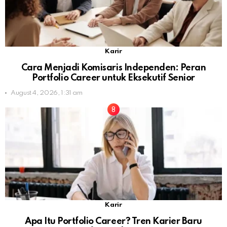
Karir
Cara Menjadi Komisaris Independen: Peran
Portfolio Career untuk Eksekutif Senior
August 4, 2026, 1:31 am
Karir
Apa Itu Portfolio Career? Tren Karier Baru