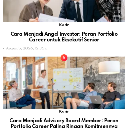
Karir
Cara Menjadi Angel Investor: Peran Portfolio
Career untuk Eksekutif Senior
August 5, 2026, 12:35 am
Karir
Cara Menjadi Advisory Board Member: Peran
Portfolio Career Paling Ringan Komitmennya