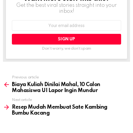
Get the best viral stories straight into your
inbox!
Email
address:
Don't worry, we don't spam
Previous article
See
more
Biaya Kuliah Dinilai Mahal, 10 Calon
Mahasiswa UI Lapor Ingin Mundur
Next article
Resep Mudah Membuat Sate Kambing
Bumbu Kacang