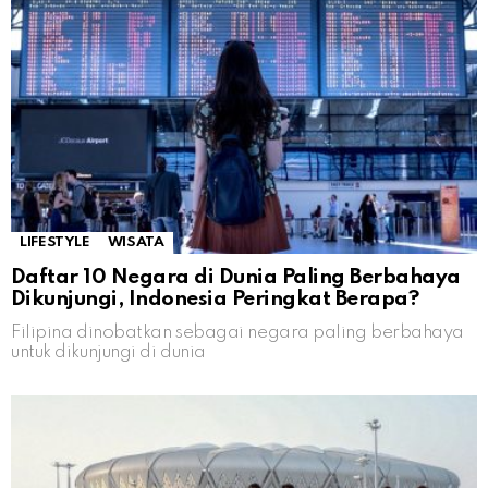
LIFESTYLE
WISATA
Daftar 10 Negara di Dunia Paling Berbahaya
Dikunjungi, Indonesia Peringkat Berapa?
Filipina dinobatkan sebagai negara paling berbahaya
untuk dikunjungi di dunia