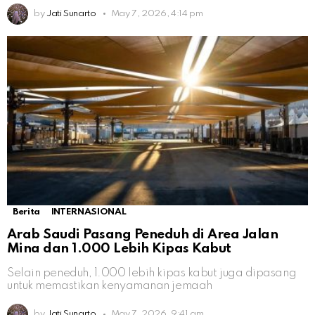
by
Jati Sunarto
May 7, 2026, 4:14 pm
Berita
INTERNASIONAL
Arab Saudi Pasang Peneduh di Area Jalan
Mina dan 1.000 Lebih Kipas Kabut
Selain peneduh, 1.000 lebih kipas kabut juga dipasang
untuk memastikan kenyamanan jemaah
by
Jati Sunarto
May 7, 2026, 9:41 am