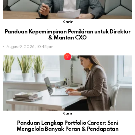
Karir
Panduan Kepemimpinan Pemikiran untuk Direktur
& Mantan CXO
August 9, 2026, 10:48 pm
Karir
Panduan Lengkap Portfolio Career: Seni
Mengelola Banyak Peran & Pendapatan