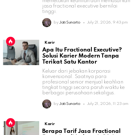
memetakan keahlian dan memasarkan
jasa fractional executive bernilai
tinggi.
by
Jati Sunarto
July 21, 2026, 9:43 pm
Karir
Apa Itu Fractional Executive?
Solusi Karier Modern Tanpa
Terikat Satu Kantor
Keluar dari jebakan korporasi
konvensional. Saatnya para
profesional senior menjual keahlian
tingkat tinggi secara paruh waktu ke
berbagai perusahaan sekaligus.
by
Jati Sunarto
July 21, 2026, 11:23 am
Karir
Berapa Tarif Jasa Fractional