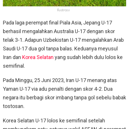
Ilustrasi
Pada laga perempat final Piala Asia, Jepang U-17
berhasil mengalahkan Australia U-17 dengan skor
telak 3-1. Adapun Uzbekistan U-17 mengalahkan Arab
Saudi U-17 dua gol tanpa balas. Keduanya meyusul
Iran dan
Korea Selatan
yang sudah lebih dulu lolos ke
semifinal.
Pada Minggu, 25 Juni 2023, Iran U-17 menang atas
Yaman U-17 via adu penalti dengan skor 4-2. Dua
negara itu berbagi skor imbang tanpa gol sebelu babak
tostosan.
Korea Selatan U-17 lolos ke semifinal setelah