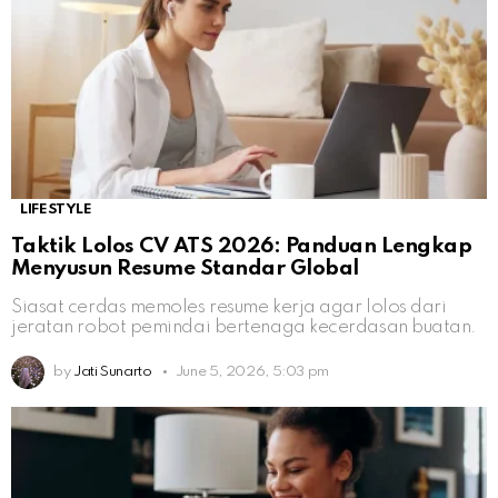
LIFESTYLE
Taktik Lolos CV ATS 2026: Panduan Lengkap
Menyusun Resume Standar Global
Siasat cerdas memoles resume kerja agar lolos dari
jeratan robot pemindai bertenaga kecerdasan buatan.
by
Jati Sunarto
June 5, 2026, 5:03 pm