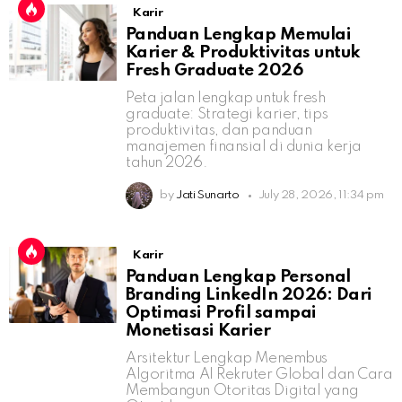
Karir
Panduan Lengkap Memulai
Karier & Produktivitas untuk
Fresh Graduate 2026
Peta jalan lengkap untuk fresh
graduate: Strategi karier, tips
produktivitas, dan panduan
manajemen finansial di dunia kerja
tahun 2026.
by
Jati Sunarto
July 28, 2026, 11:34 pm
Karir
Panduan Lengkap Personal
Branding LinkedIn 2026: Dari
Optimasi Profil sampai
Monetisasi Karier
Arsitektur Lengkap Menembus
Algoritma AI Rekruter Global dan Cara
Membangun Otoritas Digital yang