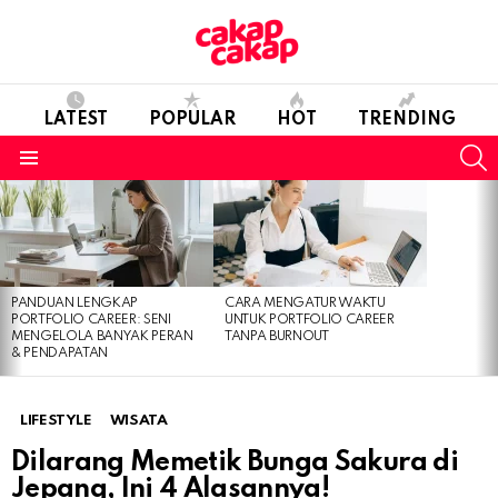
LATEST
POPULAR
HOT
TRENDING
S
Menu
LATEST
STORIES
PANDUAN LENGKAP
CARA MENGATUR WAKTU
PORTFOLIO CAREER: SENI
UNTUK PORTFOLIO CAREER
MENGELOLA BANYAK PERAN
TANPA BURNOUT
& PENDAPATAN
LIFESTYLE
WISATA
Dilarang Memetik Bunga Sakura di
Jepang, Ini 4 Alasannya!