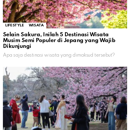
LIFESTYLE
WISATA
Selain Sakura, Inilah 5 Destinasi Wisata
Musim Semi Populer di Jepang yang Wajib
Dikunjungi
Apa saja destinasi wisata yang dimaksud tersebut?