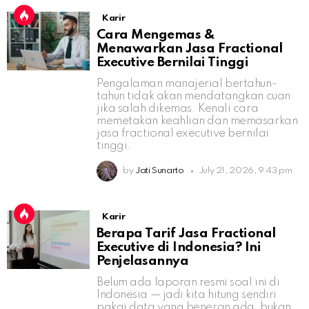
Karir
Cara Mengemas &
Menawarkan Jasa Fractional
Executive Bernilai Tinggi
Pengalaman manajerial bertahun-
tahun tidak akan mendatangkan cuan
jika salah dikemas. Kenali cara
memetakan keahlian dan memasarkan
jasa fractional executive bernilai
tinggi.
by
Jati Sunarto
July 21, 2026, 9:43 pm
Karir
Berapa Tarif Jasa Fractional
Executive di Indonesia? Ini
Penjelasannya
Belum ada laporan resmi soal ini di
Indonesia — jadi kita hitung sendiri
pakai data yang beneran ada, bukan