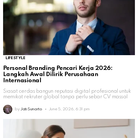
LIFESTYLE
Personal Branding Pencari Kerja 2026:
Langkah Awal Dilirik Perusahaan
Internasional
Siasat cerdas bangun reputasi digital profesional untuk
memikat rekruter global tanpa perlu sebar CV massal
by
Jati Sunarto
June 5, 2026, 6:31 pm