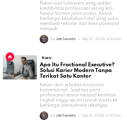
Bukan soal followers yang sedikit,
kredibilitas profesional sering kali
hancur karena jalan pintas. Kenali
berbagai kesalahan fatal yang justru
membuat rekruter dan klien potensial
menjauh.
by
Jati Sunarto
July 27, 2026, 4:32 pm
Karir
Apa Itu Fractional Executive?
Solusi Karier Modern Tanpa
Terikat Satu Kantor
Keluar dari jebakan korporasi
konvensional. Saatnya para
profesional senior menjual keahlian
tingkat tinggi secara paruh waktu ke
berbagai perusahaan sekaligus.
by
Jati Sunarto
July 21, 2026, 11:23 am