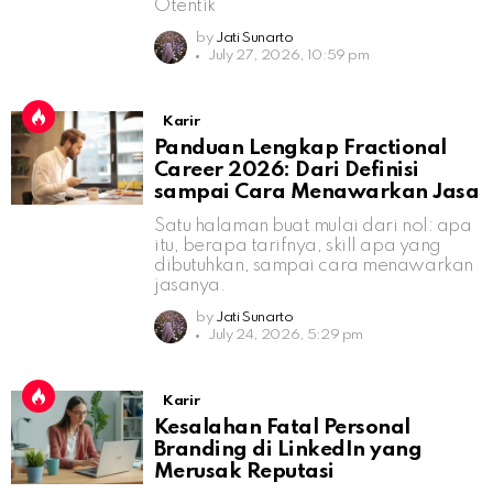
Otentik
by
Jati Sunarto
July 27, 2026, 10:59 pm
Karir
Panduan Lengkap Fractional
Career 2026: Dari Definisi
sampai Cara Menawarkan Jasa
Satu halaman buat mulai dari nol: apa
itu, berapa tarifnya, skill apa yang
dibutuhkan, sampai cara menawarkan
jasanya.
by
Jati Sunarto
July 24, 2026, 5:29 pm
Karir
Kesalahan Fatal Personal
Branding di LinkedIn yang
Merusak Reputasi