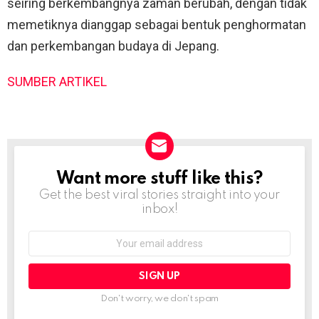
seiring berkembangnya zaman berubah, dengan tidak
memetiknya dianggap sebagai bentuk penghormatan
dan perkembangan budaya di Jepang.
SUMBER ARTIKEL
Want more stuff like this?
NEWSLETTER
Get the best viral stories straight into your
inbox!
Email
address:
Don't worry, we don't spam