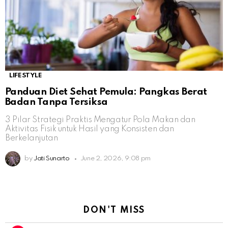
LIFESTYLE
Panduan Diet Sehat Pemula: Pangkas Berat
Badan Tanpa Tersiksa
3 Pilar Strategi Praktis Mengatur Pola Makan dan
Aktivitas Fisik untuk Hasil yang Konsisten dan
Berkelanjutan
by
Jati Sunarto
June 2, 2026, 9:08 pm
DON'T MISS