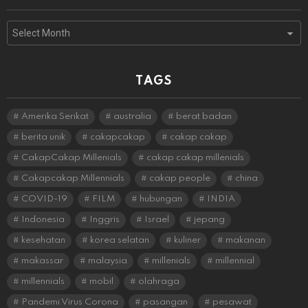
Archives
TAGS
Amerika Serikat
australia
berat badan
berita unik
cakapcakap
cakap cakap
CakapCakap Millenials
cakap cakap millenials
Cakapcakap Millennials
cakap people
china
COVID-19
FILM
hubungan
INDIA
Indonesia
Inggris
Israel
jepang
kesehatan
korea selatan
kuliner
makanan
makassar
malaysia
millenials
millennial
millennials
mobil
olahraga
Pandemi Virus Corona
pasangan
pesawat