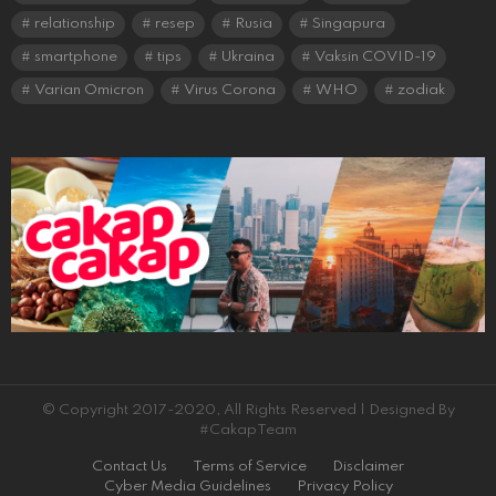
relationship
resep
Rusia
Singapura
smartphone
tips
Ukraina
Vaksin COVID-19
Varian Omicron
Virus Corona
WHO
zodiak
© Copyright 2017-2020, All Rights Reserved | Designed By
#CakapTeam
Contact Us
Terms of Service
Disclaimer
Cyber Media Guidelines
Privacy Policy