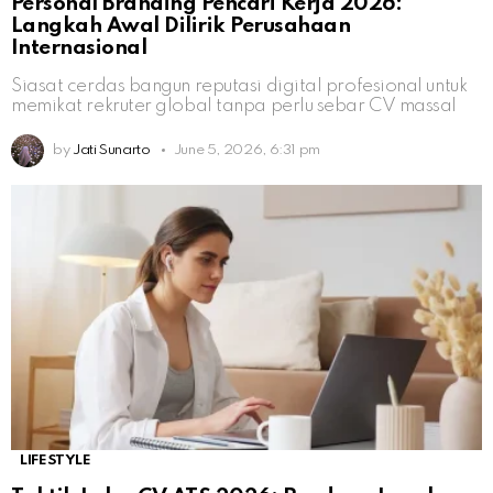
Personal Branding Pencari Kerja 2026:
Langkah Awal Dilirik Perusahaan
Internasional
Siasat cerdas bangun reputasi digital profesional untuk
memikat rekruter global tanpa perlu sebar CV massal
by
Jati Sunarto
June 5, 2026, 6:31 pm
LIFESTYLE