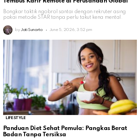
Tembus Karir Remote di Perusahaan Global
Bongkar taktik ngobrol santai dengan rekruter asing
pakai metode STAR tanpa perlu takut kena mental.
by
Jati Sunarto
June 5, 2026, 3:52 pm
LIFESTYLE
Panduan Diet Sehat Pemula: Pangkas Berat
Badan Tanpa Tersiksa