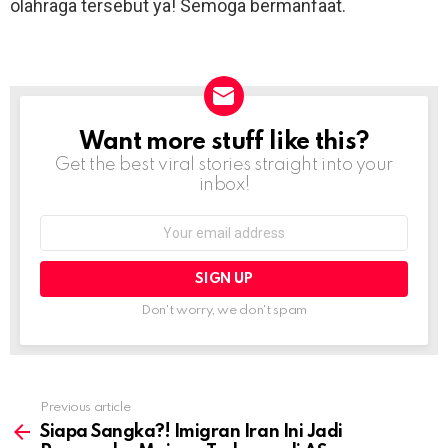
olahraga tersebut ya! Semoga bermanfaat.
Want more stuff like this?
NEWSLETTER
Get the best viral stories straight into your
inbox!
Email
address:
Don't worry, we don't spam
Previous article
See
more
Siapa Sangka?! Imigran Iran Ini Jadi