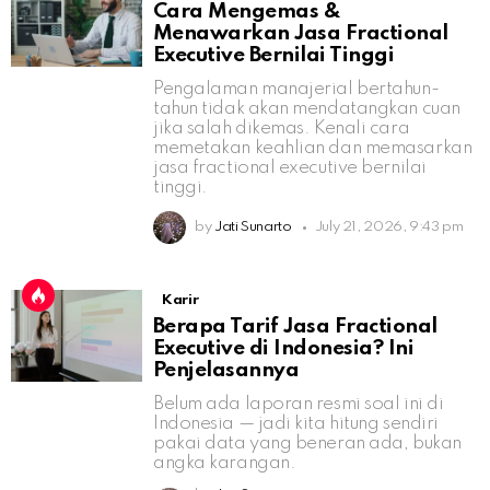
Cara Mengemas &
Menawarkan Jasa Fractional
Executive Bernilai Tinggi
Pengalaman manajerial bertahun-
tahun tidak akan mendatangkan cuan
jika salah dikemas. Kenali cara
memetakan keahlian dan memasarkan
jasa fractional executive bernilai
tinggi.
by
Jati Sunarto
July 21, 2026, 9:43 pm
Karir
Berapa Tarif Jasa Fractional
Executive di Indonesia? Ini
Penjelasannya
Belum ada laporan resmi soal ini di
Indonesia — jadi kita hitung sendiri
pakai data yang beneran ada, bukan
angka karangan.