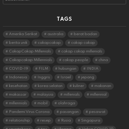
TAGS
Amerika Serikat
australia
berat badan
berita unik
cakapcakap
cakap cakap
CakapCakap Millenials
cakap cakap millenials
Cakapcakap Millennials
cakap people
china
COVID-19
FILM
hubungan
INDIA
Indonesia
Inggris
Israel
jepang
kesehatan
korea selatan
kuliner
makanan
makassar
malaysia
millenials
millennial
millennials
mobil
olahraga
Pandemi Virus Corona
pasangan
pesawat
relationship
resep
Rusia
Singapura