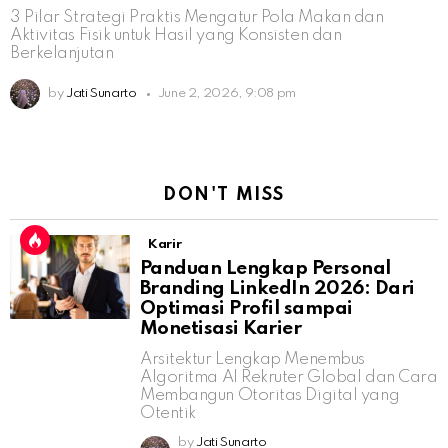
3 Pilar Strategi Praktis Mengatur Pola Makan dan
Aktivitas Fisik untuk Hasil yang Konsisten dan
Berkelanjutan
by
Jati Sunarto
June 2, 2026, 9:08 pm
DON'T MISS
Karir
Panduan Lengkap Personal
Branding LinkedIn 2026: Dari
Optimasi Profil sampai
Monetisasi Karier
Arsitektur Lengkap Menembus
Algoritma AI Rekruter Global dan Cara
Membangun Otoritas Digital yang
Otentik
by
Jati Sunarto