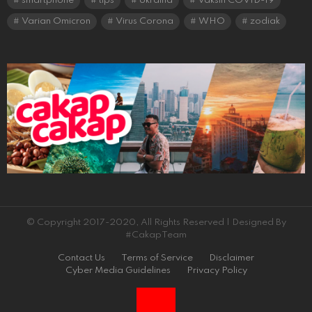
smartphone
tips
Ukraina
Vaksin COVID-19
Varian Omicron
Virus Corona
WHO
zodiak
© Copyright 2017-2020, All Rights Reserved | Designed By
#CakapTeam
Contact Us
Terms of Service
Disclaimer
Cyber Media Guidelines
Privacy Policy