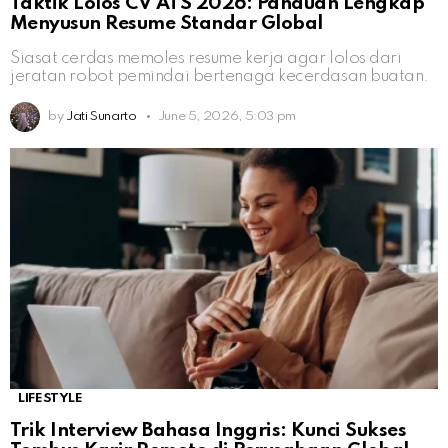
Taktik Lolos CV ATS 2026: Panduan Lengkap
Menyusun Resume Standar Global
Siasat cerdas memoles resume kerja agar lolos dari
jeratan robot pemindai bertenaga kecerdasan buatan.
by
Jati Sunarto
June 5, 2026, 5:03 pm
LIFESTYLE
Trik Interview Bahasa Inggris: Kunci Sukses