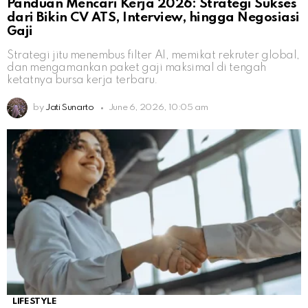
Panduan Mencari Kerja 2026: Strategi Sukses
dari Bikin CV ATS, Interview, hingga Negosiasi
Gaji
Strategi jitu menembus filter AI, memikat rekruter global,
dan mengamankan paket gaji maksimal di tengah
ketatnya bursa kerja terbaru.
by
Jati Sunarto
June 6, 2026, 10:05 am
LIFESTYLE