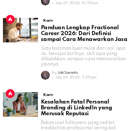
July 27, 2026, 10:59 pm
Karir
Panduan Lengkap Fractional
Career 2026: Dari Definisi
sampai Cara Menawarkan Jasa
Satu halaman buat mulai dari nol: apa
itu, berapa tarifnya, skill apa yang
dibutuhkan, sampai cara menawarkan
jasanya.
by
Jati Sunarto
July 24, 2026, 5:29 pm
Karir
Kesalahan Fatal Personal
Branding di LinkedIn yang
Merusak Reputasi
Bukan soal followers yang sedikit,
kredibilitas profesional sering kali