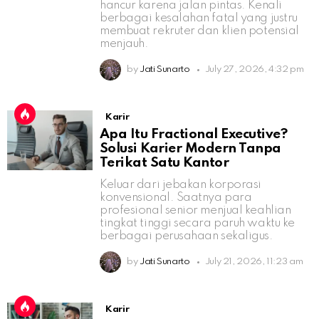
hancur karena jalan pintas. Kenali
berbagai kesalahan fatal yang justru
membuat rekruter dan klien potensial
menjauh.
by
Jati Sunarto
July 27, 2026, 4:32 pm
Karir
Apa Itu Fractional Executive?
Solusi Karier Modern Tanpa
Terikat Satu Kantor
Keluar dari jebakan korporasi
konvensional. Saatnya para
profesional senior menjual keahlian
tingkat tinggi secara paruh waktu ke
berbagai perusahaan sekaligus.
by
Jati Sunarto
July 21, 2026, 11:23 am
Karir