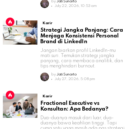
by
Jati Sunarto
July 22, 2026, 10:53 am
Karir
Strategi Jangka Panjang: Cara
Menjaga Konsistensi Personal
Brand di LinkedIn
Jangan biarkan profil LinkedIn-mu
mati suri. Temukan strategi jangka
panjang, cara membaca analitik, dan
tips menghindari burnout.
by
Jati Sunarto
July 27, 2026, 5:08 pm
Karir
Fractional Executive vs
Konsultan: Apa Bedanya?
Dua-duanya masuk dari luar, dua-
duanya bawa keahlian tinggi. Tapi
cuma satu yang masih ada pas strategi