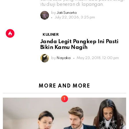
itu diuji beneran di lapangan.
by
Jati Sunarto
July 22, 2026, 3:25 pm
KULINER
Janda Legit Pangkep Ini Pasti
Bikin Kamu Nagih
by
Nayaka
May 23, 2018, 12:00 pm
MORE AND MORE