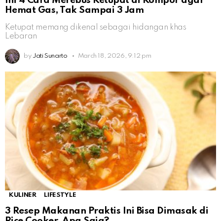
Ini 4 Cara Merebus Ketupat di Kompor agar
Hemat Gas, Tak Sampai 3 Jam
Ketupat memang dikenal sebagai hidangan khas
Lebaran
by
Jati Sunarto
March 18, 2026, 9:12 pm
KULINER
LIFESTYLE
3 Resep Makanan Praktis Ini Bisa Dimasak di
Rice Cooker, Apa Saja?