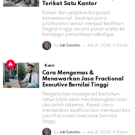
Terikat Satu Kantor
Keluar dari jebakan korporasi
konvensional. Saatnya para
profesional senior menjual keahlian
tingkat tinggi secara paruh waktu ke
berbagai perusahaan sekaligus.
by
Jati Sunarto
July 21, 2026, 11:23 am
Karir
Cara Mengemas &
Menawarkan Jasa Fractional
Executive Bernilai Tinggi
Pengalaman manajerial bertahun-
tahun tidak akan mendatangkan cuan
jika salah dikemas. Kenali cara
memetakan keahlian dan memasarkan
jasa fractional executive bernilai
tinggi.
by
Jati Sunarto
July 21, 2026, 9:43 pm