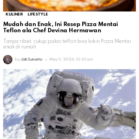
KULINER
LIFESTYLE
Mudah dan Enak, Ini Resep Pizza Mentai
Teflon ala Chef Devina Hermawan
Tanpa ribet, cukup pakai teflon bisa bikin Pizza Mentai
enak di rumah
by
Jati Sunarto
May 11, 2026, 10:33 am