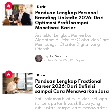
Karir
Panduan Lengkap Personal
Branding LinkedIn 2026: Dari
Optimasi Profil sampai
Monetisasi Karier
Arsitektur Lengkap Menembus
Algoritma AI Rekruter Global dan Cara
Membangun Otoritas Digital yang
Otentik
by
Jati Sunarto
July 27, 2026, 10:59 pm
Karir
Panduan Lengkap Fractional
Career 2026: Dari Definisi
sampai Cara Menawarkan Jasa
Satu halaman buat mulai dari nol: apa
itu, berapa tarifnya, skill apa yang
dibutuhkan, sampai cara menawarkan