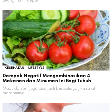
tulang makin cepat
KESEHATAN
LIFESTYLE
Dampak Negatif Mengombinasikan 4
Makanan dan Minuman Ini Bagi Tubuh
Madu dan teh juga bisa jadi berbahaya jika salah
meramunya