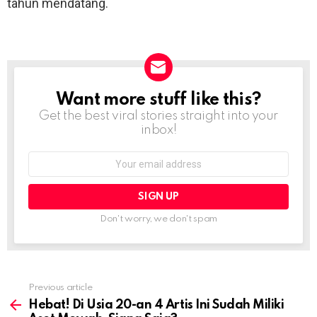
tahun mendatang.
Want more stuff like this?
NEWSLETTER
Get the best viral stories straight into your
inbox!
Email
address:
Don't worry, we don't spam
Previous article
See
more
Hebat! Di Usia 20-an 4 Artis Ini Sudah Miliki