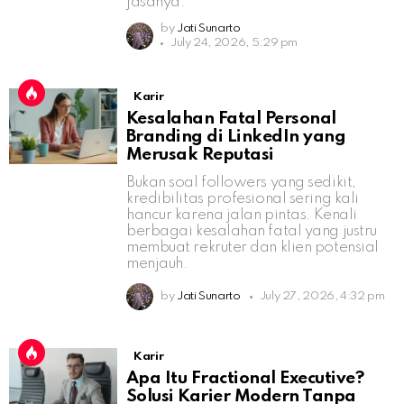
jasanya.
by
Jati Sunarto
July 24, 2026, 5:29 pm
Karir
Kesalahan Fatal Personal
Branding di LinkedIn yang
Merusak Reputasi
Bukan soal followers yang sedikit,
kredibilitas profesional sering kali
hancur karena jalan pintas. Kenali
berbagai kesalahan fatal yang justru
membuat rekruter dan klien potensial
menjauh.
by
Jati Sunarto
July 27, 2026, 4:32 pm
Karir
Apa Itu Fractional Executive?
Solusi Karier Modern Tanpa