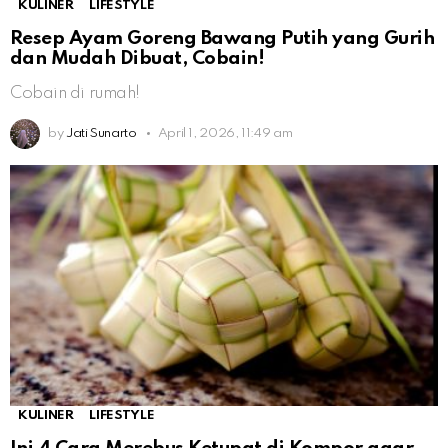
KULINER
LIFESTYLE
Resep Ayam Goreng Bawang Putih yang Gurih
dan Mudah Dibuat, Cobain!
Cobain di rumah!
by
Jati Sunarto
April 1, 2026, 11:49 am
KULINER
LIFESTYLE