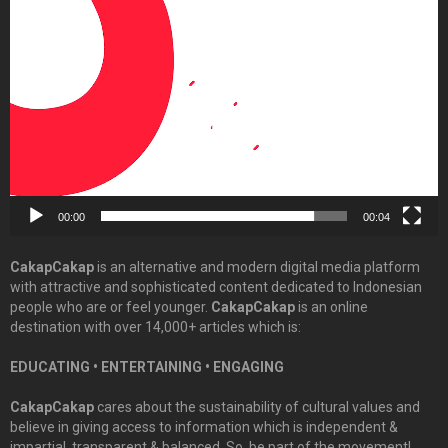
Video
Player
00:00
00:04
CakapCakap
is an alternative and modern digital media platform
with attractive and sophisticated content dedicated to Indonesian
people who are or feel younger.
CakapCakap
is an online
destination with over 14,000+ articles which is:
EDUCATING • ENTERTAINING • ENGAGING
CakapCakap
cares about the sustainability of cultural values and
believe in giving access to information which is independent &
impartial, transparent & balanced. So, be part of the movement!