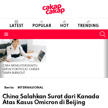
LATEST
POPULAR
HOT
TRENDING
S
Menu
LATEST
STORIES
CARA MENGATUR WAKTU
UNTUK PORTFOLIO CAREER
TANPA BURNOUT
Berita
INTERNASIONAL
China Salahkan Surat dari Kanada
Atas Kasus Omicron di Beijing