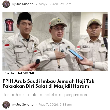
by
Jati Sunarto
May 7, 2026, 9:41 am
Berita
NASIONAL
PPIH Arab Saudi Imbau Jemaah Haji Tak
Paksakan Diri Salat di Masjidil Haram
Jemaah cukup salat di hotel atau penginapan
by
Jati Sunarto
May 7, 2026, 8:33 am