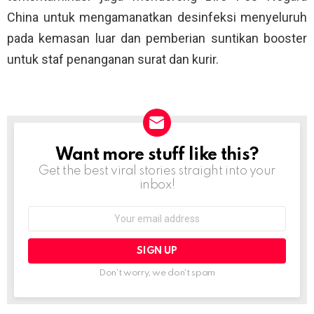
China untuk mengamanatkan desinfeksi menyeluruh
pada kemasan luar dan pemberian suntikan booster
untuk staf penanganan surat dan kurir.
Want more stuff like this?
NEWSLETTER
Get the best viral stories straight into your
inbox!
Email
address:
Don't worry, we don't spam