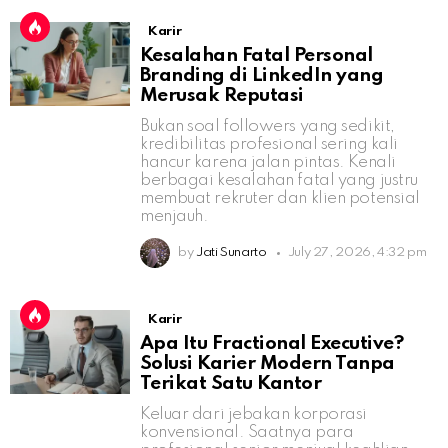
Karir
Kesalahan Fatal Personal
Branding di LinkedIn yang
Merusak Reputasi
Bukan soal followers yang sedikit,
kredibilitas profesional sering kali
hancur karena jalan pintas. Kenali
berbagai kesalahan fatal yang justru
membuat rekruter dan klien potensial
menjauh.
by
Jati Sunarto
July 27, 2026, 4:32 pm
Karir
Apa Itu Fractional Executive?
Solusi Karier Modern Tanpa
Terikat Satu Kantor
Keluar dari jebakan korporasi
konvensional. Saatnya para