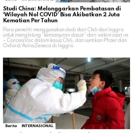
Studi China: Melonggarkan Pembatasan di
‘Wilayah Nol COVID’ Bisa Akibatkan 2 Juta
Kematian Per Tahun
Para peneliti menggunakan studi dari Chili dan Inggris
untuk menghitung “kemanjuran dasar” dari vaksin saat ini
– CoronaVac dalam kasus Chili, dan suntikan Pfizer dan
Oxford/AstraZeneca di Inggris.
Berita
INTERNASIONAL