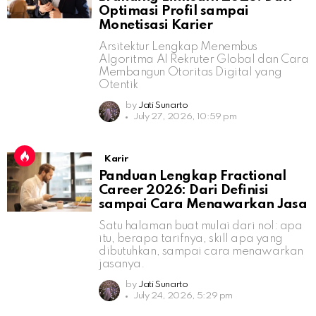
Optimasi Profil sampai
Monetisasi Karier
Arsitektur Lengkap Menembus
Algoritma AI Rekruter Global dan Cara
Membangun Otoritas Digital yang
Otentik
by
Jati Sunarto
July 27, 2026, 10:59 pm
Karir
Panduan Lengkap Fractional
Career 2026: Dari Definisi
sampai Cara Menawarkan Jasa
Satu halaman buat mulai dari nol: apa
itu, berapa tarifnya, skill apa yang
dibutuhkan, sampai cara menawarkan
jasanya.
by
Jati Sunarto
July 24, 2026, 5:29 pm