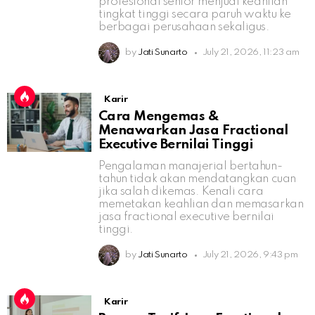
profesional senior menjual keahlian
tingkat tinggi secara paruh waktu ke
berbagai perusahaan sekaligus.
by
Jati Sunarto
July 21, 2026, 11:23 am
Karir
Cara Mengemas &
Menawarkan Jasa Fractional
Executive Bernilai Tinggi
Pengalaman manajerial bertahun-
tahun tidak akan mendatangkan cuan
jika salah dikemas. Kenali cara
memetakan keahlian dan memasarkan
jasa fractional executive bernilai
tinggi.
by
Jati Sunarto
July 21, 2026, 9:43 pm
Karir