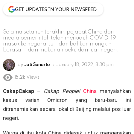
GET UPDATES IN YOUR NEWSFEED
Selama setahun terakhir, pejabat China dan
media pemerintah telah menuduh COVID-19
masuk ke negara itu – dan bahkan mungkin
berasal – dari makanan beku dari luar negeri.
by
Jati Sunarto
January 18, 2022, 8:30 pm
15.2k
Views
CakapCakap
–
Cakap People!
China
menyalahkan
kasus varian Omicron yang baru-baru ini
ditransmisikan secara lokal di Beijing melalui pos luar
negeri.
Warga di ibu kota China didesak untuk mengenakan