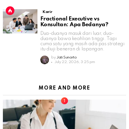
Karir
Fractional Executive vs
Konsultan: Apa Bedanya?
Dua-duanya masuk dari luar, dua-
duanya bawa keahlian tinggi. Tapi
cuma satu yang masih ada pas strategi
itu diuji beneran di lapangan.
by
Jati Sunarto
July 22, 2026, 3:25 pm
MORE AND MORE