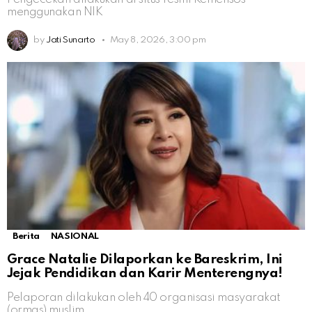
menggunakan NIK
by
Jati Sunarto
May 8, 2026, 3:00 pm
Berita
NASIONAL
Grace Natalie Dilaporkan ke Bareskrim, Ini
Jejak Pendidikan dan Karir Menterengnya!
Pelaporan dilakukan oleh 40 organisasi masyarakat
(ormas) muslim