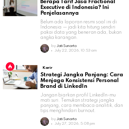
Berapa Tarif Jasa Fractional
Executive di Indonesia? Ini
Penjelasannya
Belum ada laporan resmi soal ini di
Indonesia — jadi kita hitung sendiri
pakai data yang beneran ada, bukan
angka karangan.
by
Jati Sunarto
July 22, 2026, 10:53 am
Karir
Strategi Jangka Panjang: Cara
Menjaga Konsistensi Personal
Brand di LinkedIn
Jangan biarkan profil LinkedIn-mu
mati suri. Temukan strategi jangka
panjang, cara membaca analitik, dan
tips menghindari burnout.
by
Jati Sunarto
July 27, 2026, 5:08 pm