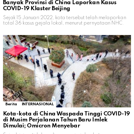
Banyak Provinsi di China Laporkan Kasus
COVID-19 Klaster Beijing
Sejak 15 Januari 2022, kota tersebut telah melaporkan
total 36 kasus gejala lokal, menurut pernyataan NHC.
Berita
INTERNASIONAL
Kota-kota di China Waspada Tinggi COVID-19
di Musim Perjalanan Tahun Baru Imlek
Dimulai; Omicron Menyebar