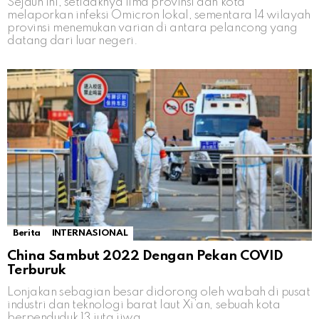
Sejauh ini, setidaknya lima provinsi dan kota
melaporkan infeksi Omicron lokal, sementara 14 wilayah
provinsi menemukan varian di antara pelancong yang
datang dari luar negeri.
Berita
INTERNASIONAL
China Sambut 2022 Dengan Pekan COVID
Terburuk
Lonjakan sebagian besar didorong oleh wabah di pusat
industri dan teknologi barat laut Xi’an, sebuah kota
berpenduduk 13 juta jiwa.