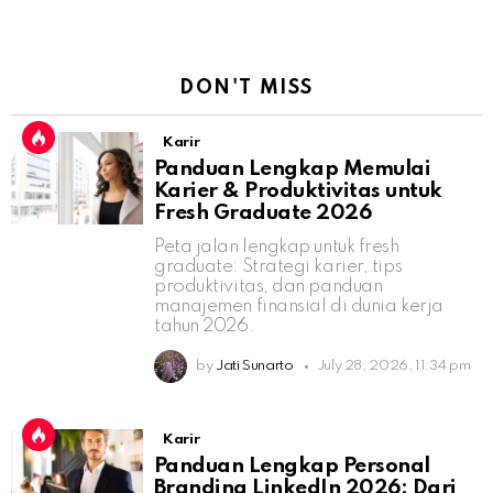
DON'T MISS
Karir
Panduan Lengkap Memulai
Karier & Produktivitas untuk
Fresh Graduate 2026
Peta jalan lengkap untuk fresh
graduate: Strategi karier, tips
produktivitas, dan panduan
manajemen finansial di dunia kerja
tahun 2026.
by
Jati Sunarto
July 28, 2026, 11:34 pm
Karir
Panduan Lengkap Personal
Branding LinkedIn 2026: Dari