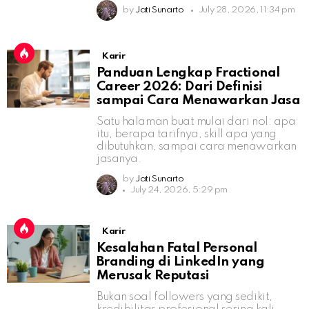
by
Jati Sunarto
July 28, 2026, 11:34 pm
Karir
Panduan Lengkap Fractional
Career 2026: Dari Definisi
sampai Cara Menawarkan Jasa
Satu halaman buat mulai dari nol: apa
itu, berapa tarifnya, skill apa yang
dibutuhkan, sampai cara menawarkan
jasanya.
by
Jati Sunarto
July 24, 2026, 5:29 pm
Karir
Kesalahan Fatal Personal
Branding di LinkedIn yang
Merusak Reputasi
Bukan soal followers yang sedikit,