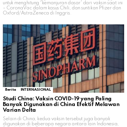
untuk menghitung “kemanjuran dasar” dari vaksin saat ini
– CoronaVac dalam kasus Chili, dan suntikan Pfizer dan
Oxford/AstraZeneca di Inggris.
Berita
INTERNASIONAL
Studi China: Vaksin COVID-19 yang Paling
Banyak Digunakan di China Efektif Melawan
Varian Delta
Selain di China, kedua vaksin tersebut juga banyak
digunakan di beberapa negara antara lain Indonesia,