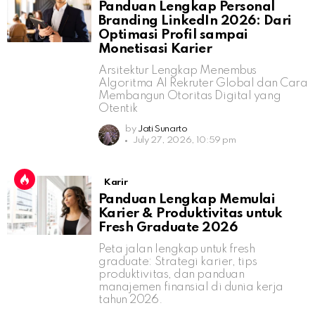
Panduan Lengkap Personal
Branding LinkedIn 2026: Dari
Optimasi Profil sampai
Monetisasi Karier
Arsitektur Lengkap Menembus
Algoritma AI Rekruter Global dan Cara
Membangun Otoritas Digital yang
Otentik
by
Jati Sunarto
July 27, 2026, 10:59 pm
Karir
Panduan Lengkap Memulai
Karier & Produktivitas untuk
Fresh Graduate 2026
Peta jalan lengkap untuk fresh
graduate: Strategi karier, tips
produktivitas, dan panduan
manajemen finansial di dunia kerja
tahun 2026.