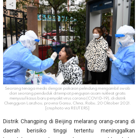
Seorang tenaga medis dengan pakaian pelindung mengambil swab
dari seorang penduduk di tempat pengujian asam nukleat gratis
menyusul kasus baru penyakit virus corona (COVID-19), di distrik
Chengguan Lanzhou, provinsi Gansu, China, Rabu, 20 Oktober 2021.
[cnsphoto via REUTERS]
Distrik Changping di Beijing melarang orang-orang di
daerah berisiko tinggi tertentu meninggalkan