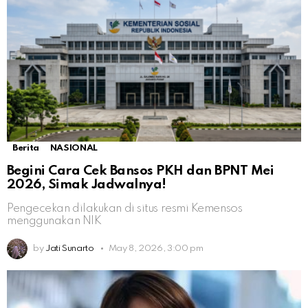
Berita
NASIONAL
Begini Cara Cek Bansos PKH dan BPNT Mei
2026, Simak Jadwalnya!
Pengecekan dilakukan di situs resmi Kemensos
menggunakan NIK
by
Jati Sunarto
May 8, 2026, 3:00 pm