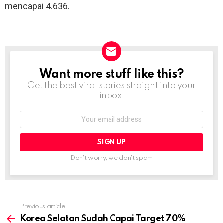
mencapai 4.636.
Want more stuff like this?
NEWSLETTER
Get the best viral stories straight into your
inbox!
Email
address:
Don't worry, we don't spam
Previous article
See
more
Korea Selatan Sudah Capai Target 70%