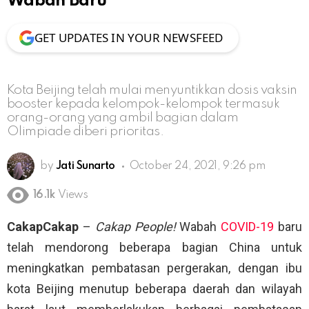
Wabah Baru
GET UPDATES IN YOUR NEWSFEED
Kota Beijing telah mulai menyuntikkan dosis vaksin
booster kepada kelompok-kelompok termasuk
orang-orang yang ambil bagian dalam
Olimpiade diberi prioritas.
by
Jati Sunarto
October 24, 2021, 9:26 pm
16.1k
Views
CakapCakap
–
Cakap People!
Wabah
COVID-19
baru
telah mendorong beberapa bagian China untuk
meningkatkan pembatasan pergerakan, dengan ibu
kota Beijing menutup beberapa daerah dan wilayah