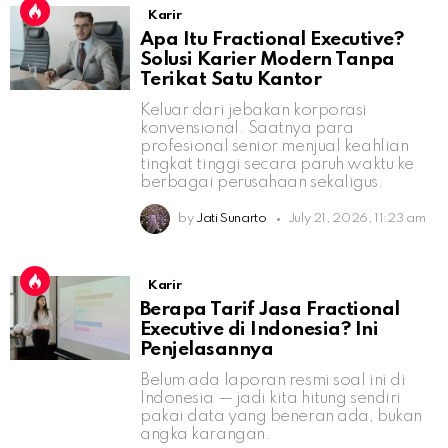
Karir
Apa Itu Fractional Executive?
Solusi Karier Modern Tanpa
Terikat Satu Kantor
Keluar dari jebakan korporasi
konvensional. Saatnya para
profesional senior menjual keahlian
tingkat tinggi secara paruh waktu ke
berbagai perusahaan sekaligus.
by
Jati Sunarto
July 21, 2026, 11:23 am
Karir
Berapa Tarif Jasa Fractional
Executive di Indonesia? Ini
Penjelasannya
Belum ada laporan resmi soal ini di
Indonesia — jadi kita hitung sendiri
pakai data yang beneran ada, bukan
angka karangan.