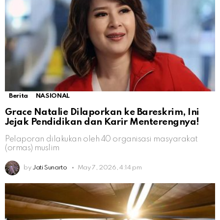
Berita
NASIONAL
Grace Natalie Dilaporkan ke Bareskrim, Ini
Jejak Pendidikan dan Karir Menterengnya!
Pelaporan dilakukan oleh 40 organisasi masyarakat
(ormas) muslim
by
Jati Sunarto
May 7, 2026, 4:14 pm