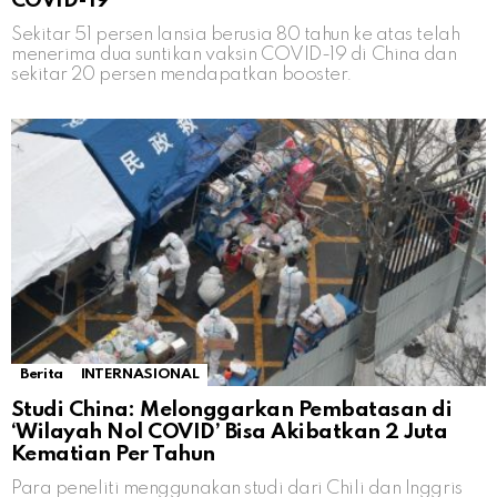
COVID-19
Sekitar 51 persen lansia berusia 80 tahun ke atas telah
menerima dua suntikan vaksin COVID-19 di China dan
sekitar 20 persen mendapatkan booster.
Berita
INTERNASIONAL
Studi China: Melonggarkan Pembatasan di
‘Wilayah Nol COVID’ Bisa Akibatkan 2 Juta
Kematian Per Tahun
Para peneliti menggunakan studi dari Chili dan Inggris