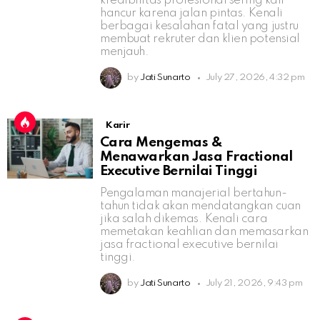
kredibilitas profesional sering kali
hancur karena jalan pintas. Kenali
berbagai kesalahan fatal yang justru
membuat rekruter dan klien potensial
menjauh.
by
Jati Sunarto
July 27, 2026, 4:32 pm
Karir
Cara Mengemas &
Menawarkan Jasa Fractional
Executive Bernilai Tinggi
Pengalaman manajerial bertahun-
tahun tidak akan mendatangkan cuan
jika salah dikemas. Kenali cara
memetakan keahlian dan memasarkan
jasa fractional executive bernilai
tinggi.
by
Jati Sunarto
July 21, 2026, 9:43 pm