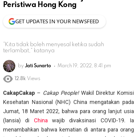
Peristiwa Hong Kong
GET UPDATES IN YOUR NEWSFEED
“Kita tidak boleh menyesal ketika sudah
terlambat,” katanya
by
Jati Sunarto
March 19, 2022, 8:41 pm
12.8k
Views
CakapCakap
–
Cakap People!
Wakil Direktur Komisi
Kesehatan Nasional (NHC) China mengatakan pada
Jumat, 18 Maret 2022, bahwa para orang lanjut usia
(lansia) di
China
wajib divaksinasi COVID-19. Ia
menambahkan bahwa kematian di antara para orang