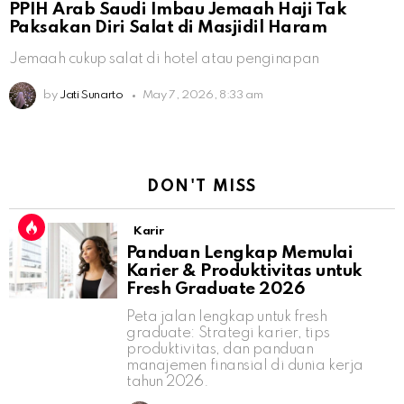
PPIH Arab Saudi Imbau Jemaah Haji Tak
Paksakan Diri Salat di Masjidil Haram
Jemaah cukup salat di hotel atau penginapan
by
Jati Sunarto
May 7, 2026, 8:33 am
DON'T MISS
Karir
Panduan Lengkap Memulai
Karier & Produktivitas untuk
Fresh Graduate 2026
Peta jalan lengkap untuk fresh
graduate: Strategi karier, tips
produktivitas, dan panduan
manajemen finansial di dunia kerja
tahun 2026.