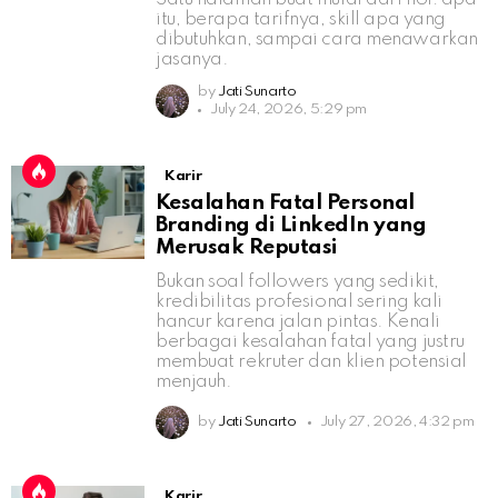
itu, berapa tarifnya, skill apa yang
dibutuhkan, sampai cara menawarkan
jasanya.
by
Jati Sunarto
July 24, 2026, 5:29 pm
Karir
Kesalahan Fatal Personal
Branding di LinkedIn yang
Merusak Reputasi
Bukan soal followers yang sedikit,
kredibilitas profesional sering kali
hancur karena jalan pintas. Kenali
berbagai kesalahan fatal yang justru
membuat rekruter dan klien potensial
menjauh.
by
Jati Sunarto
July 27, 2026, 4:32 pm
Karir