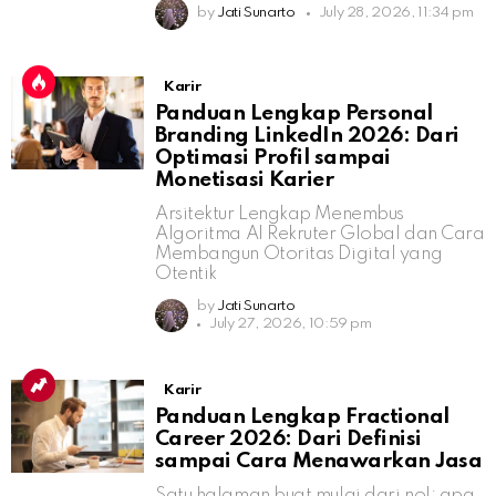
by
Jati Sunarto
July 28, 2026, 11:34 pm
Karir
Panduan Lengkap Personal
Branding LinkedIn 2026: Dari
Optimasi Profil sampai
Monetisasi Karier
Arsitektur Lengkap Menembus
Algoritma AI Rekruter Global dan Cara
Membangun Otoritas Digital yang
Otentik
by
Jati Sunarto
July 27, 2026, 10:59 pm
Karir
Panduan Lengkap Fractional
Career 2026: Dari Definisi
sampai Cara Menawarkan Jasa
Satu halaman buat mulai dari nol: apa