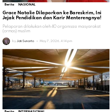
Berita
NASIONAL
Grace Natalie Dilaporkan ke Bareskrim, Ini
Jejak Pendidikan dan Karir Menterengnya!
Pelaporan dilakukan oleh 40 organisasi masyarakat
(ormas) muslim
by
Jati Sunarto
May 7, 2026, 4:14 pm
Berita
INTERNASIONAL