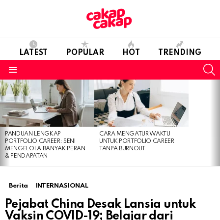
LATEST
POPULAR
HOT
TRENDING
S
Menu
LATEST
STORIES
PANDUAN LENGKAP
CARA MENGATUR WAKTU
PORTFOLIO CAREER: SENI
UNTUK PORTFOLIO CAREER
MENGELOLA BANYAK PERAN
TANPA BURNOUT
& PENDAPATAN
Berita
INTERNASIONAL
Pejabat China Desak Lansia untuk
Vaksin COVID-19; Belajar dari