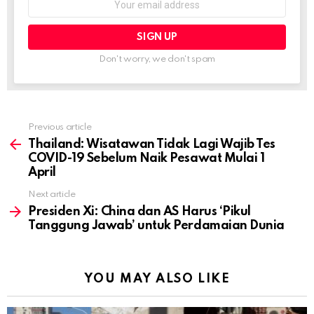
address:
Don't worry, we don't spam
Previous article
See
more
Thailand: Wisatawan Tidak Lagi Wajib Tes
COVID-19 Sebelum Naik Pesawat Mulai 1
April
Next article
Presiden Xi: China dan AS Harus ‘Pikul
Tanggung Jawab’ untuk Perdamaian Dunia
YOU MAY ALSO LIKE