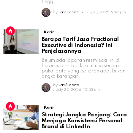
tinggi.
by
Jati Sunarto
July 21, 2026, 9:43 pm
Karir
Berapa Tarif Jasa Fractional
Executive di Indonesia? Ini
Penjelasannya
Belum ada laporan resmi soal ini di
Indonesia — jadi kita hitung sendiri
pakai data yang beneran ada, bukan
angka karangan.
by
Jati Sunarto
July 22, 2026, 10:53 am
Karir
Strategi Jangka Panjang: Cara
Menjaga Konsistensi Personal
Brand di LinkedIn