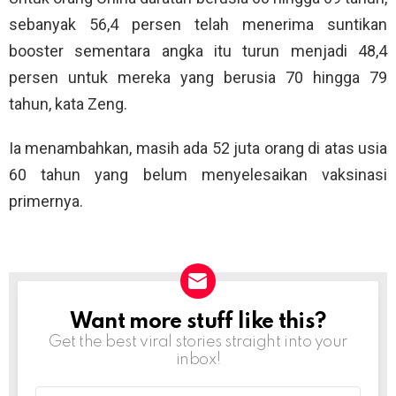
sebanyak 56,4 persen telah menerima suntikan
booster sementara angka itu turun menjadi 48,4
persen untuk mereka yang berusia 70 hingga 79
tahun, kata Zeng.
Ia menambahkan, masih ada 52 juta orang di atas usia
60 tahun yang belum menyelesaikan vaksinasi
primernya.
Want more stuff like this?
NEWSLETTER
Get the best viral stories straight into your
inbox!
Email