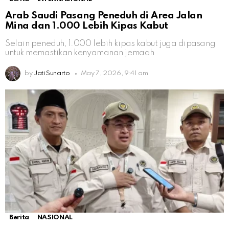
Arab Saudi Pasang Peneduh di Area Jalan
Mina dan 1.000 Lebih Kipas Kabut
Selain peneduh, 1.000 lebih kipas kabut juga dipasang
untuk memastikan kenyamanan jemaah
by
Jati Sunarto
May 7, 2026, 9:41 am
Berita
NASIONAL