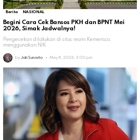
Berita
NASIONAL
Begini Cara Cek Bansos PKH dan BPNT Mei
2026, Simak Jadwalnya!
Pengecekan dilakukan di situs resmi Kemensos
menggunakan NIK
by
Jati Sunarto
May 8, 2026, 3:00 pm