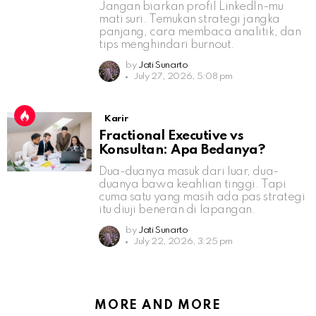
Jangan biarkan profil LinkedIn-mu
mati suri. Temukan strategi jangka
panjang, cara membaca analitik, dan
tips menghindari burnout.
by
Jati Sunarto
July 27, 2026, 5:08 pm
Karir
Fractional Executive vs
Konsultan: Apa Bedanya?
Dua-duanya masuk dari luar, dua-
duanya bawa keahlian tinggi. Tapi
cuma satu yang masih ada pas strategi
itu diuji beneran di lapangan.
by
Jati Sunarto
July 22, 2026, 3:25 pm
MORE AND MORE