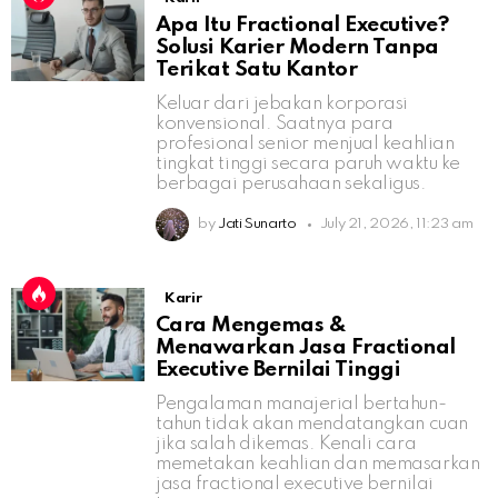
Apa Itu Fractional Executive?
Solusi Karier Modern Tanpa
Terikat Satu Kantor
Keluar dari jebakan korporasi
konvensional. Saatnya para
profesional senior menjual keahlian
tingkat tinggi secara paruh waktu ke
berbagai perusahaan sekaligus.
by
Jati Sunarto
July 21, 2026, 11:23 am
Karir
Cara Mengemas &
Menawarkan Jasa Fractional
Executive Bernilai Tinggi
Pengalaman manajerial bertahun-
tahun tidak akan mendatangkan cuan
jika salah dikemas. Kenali cara
memetakan keahlian dan memasarkan
jasa fractional executive bernilai