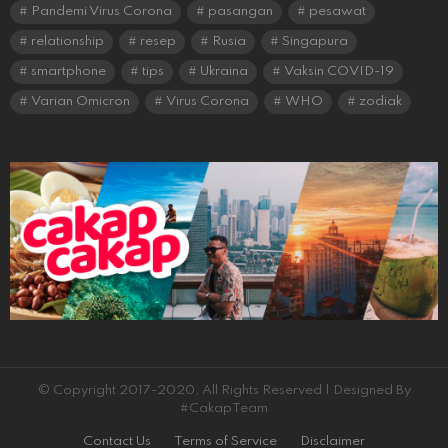
Pandemi Virus Corona
pasangan
pesawat
relationship
resep
Rusia
Singapura
smartphone
tips
Ukraina
Vaksin COVID-19
Varian Omicron
Virus Corona
WHO
zodiak
© Copyright 2017-2020, All Rights Reserved | Designed By
#CakapTeam
Contact Us
Terms of Service
Disclaimer