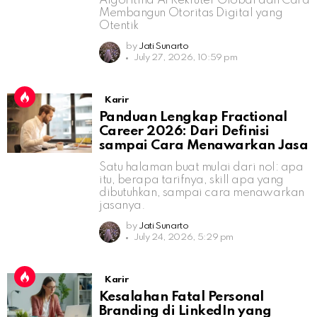
Algoritma AI Rekruter Global dan Cara
Membangun Otoritas Digital yang
Otentik
by
Jati Sunarto
July 27, 2026, 10:59 pm
Karir
Panduan Lengkap Fractional
Career 2026: Dari Definisi
sampai Cara Menawarkan Jasa
Satu halaman buat mulai dari nol: apa
itu, berapa tarifnya, skill apa yang
dibutuhkan, sampai cara menawarkan
jasanya.
by
Jati Sunarto
July 24, 2026, 5:29 pm
Karir
Kesalahan Fatal Personal
Branding di LinkedIn yang