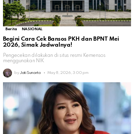
Berita
NASIONAL
Begini Cara Cek Bansos PKH dan BPNT Mei
2026, Simak Jadwalnya!
Pengecekan dilakukan di situs resmi Kemensos
menggunakan NIK
by
Jati Sunarto
May 8, 2026, 3:00 pm