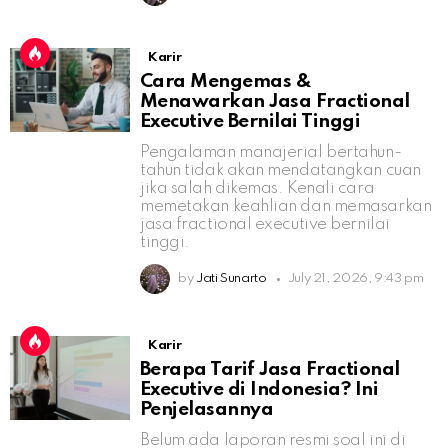
Karir
Cara Mengemas &
Menawarkan Jasa Fractional
Executive Bernilai Tinggi
Pengalaman manajerial bertahun-
tahun tidak akan mendatangkan cuan
jika salah dikemas. Kenali cara
memetakan keahlian dan memasarkan
jasa fractional executive bernilai
tinggi.
by
Jati Sunarto
July 21, 2026, 9:43 pm
Karir
Berapa Tarif Jasa Fractional
Executive di Indonesia? Ini
Penjelasannya
Belum ada laporan resmi soal ini di