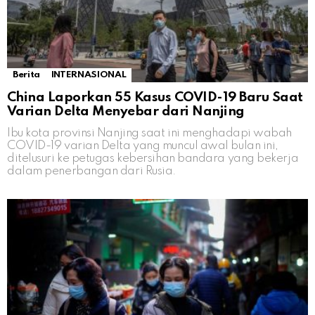
Berita
INTERNASIONAL
China Laporkan 55 Kasus COVID-19 Baru Saat
Varian Delta Menyebar dari Nanjing
Ibu kota provinsi Nanjing saat ini menghadapi wabah
COVID-19 varian Delta yang muncul awal bulan ini,
ditelusuri ke petugas kebersihan bandara yang bekerja
dalam penerbangan dari Rusia.