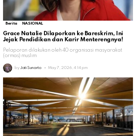
Berita
NASIONAL
Grace Natalie Dilaporkan ke Bareskrim, Ini
Jejak Pendidikan dan Karir Menterengnya!
Pelaporan dilakukan oleh 40 organisasi masyarakat
(ormas) muslim
by
Jati Sunarto
May 7, 2026, 4:14 pm