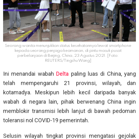
Seorang wanita menunjukkan status kesehatannya lewat smartphone
kepada seorang penjaga keamanan, di pintu masuk pusat
perbelanjaan di Beijing, China, 23 Agustus 2021. [Foto:
REUTERS/Tingshu Wang]
Ini menandai wabah
Delta
paling luas di China, yang
telah mempengaruhi 21 provinsi, wilayah, dan
kotamadya. Meskipun lebih kecil daripada banyak
wabah di negara lain, pihak berwenang China ingin
memblokir transmisi lebih lanjut di bawah pedoman
toleransi nol COVID-19 pemerintah.
Selusin wilayah tingkat provinsi mengatasi gejolak