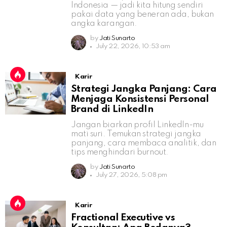
Indonesia — jadi kita hitung sendiri
pakai data yang beneran ada, bukan
angka karangan.
by
Jati Sunarto
July 22, 2026, 10:53 am
Karir
Strategi Jangka Panjang: Cara
Menjaga Konsistensi Personal
Brand di LinkedIn
Jangan biarkan profil LinkedIn-mu
mati suri. Temukan strategi jangka
panjang, cara membaca analitik, dan
tips menghindari burnout.
by
Jati Sunarto
July 27, 2026, 5:08 pm
Karir
Fractional Executive vs