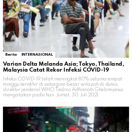
Berita
INTERNASIONAL
Varian Delta Melanda Asia; Tokyo, Thailand,
Malaysia Catat Rekor Infeksi COVID-19
Infeksi COVID-19 telah meningkat 80% selama empat
minggu terakhir di sebagian besar wilayah di dunia,
direktur jenderal WHO Tedros Adhanom Ghebreyesus
mengatakan pada hari Jumat, 30 Juli 2021.