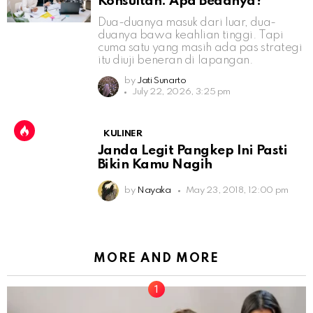
Konsultan: Apa Bedanya?
Dua-duanya masuk dari luar, dua-
duanya bawa keahlian tinggi. Tapi
cuma satu yang masih ada pas strategi
itu diuji beneran di lapangan.
by
Jati Sunarto
July 22, 2026, 3:25 pm
KULINER
Janda Legit Pangkep Ini Pasti
Bikin Kamu Nagih
by
Nayaka
May 23, 2018, 12:00 pm
MORE AND MORE