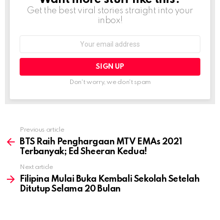
Get the best viral stories straight into your
inbox!
Email
address:
Don't worry, we don't spam
Previous article
See
more
BTS Raih Penghargaan MTV EMAs 2021
Terbanyak; Ed Sheeran Kedua!
Next article
Filipina Mulai Buka Kembali Sekolah Setelah
Ditutup Selama 20 Bulan