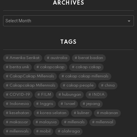
ARCHIVES
Archives
TAGS
Amerika Serikat
australia
berat badan
berita unik
cakapcakap
cakap cakap
CakapCakap Millenials
cakap cakap millenials
Cakapcakap Millennials
cakap people
china
COVID-19
FILM
hubungan
INDIA
Indonesia
Inggris
Israel
jepang
kesehatan
korea selatan
kuliner
makanan
makassar
malaysia
millenials
millennial
millennials
mobil
olahraga