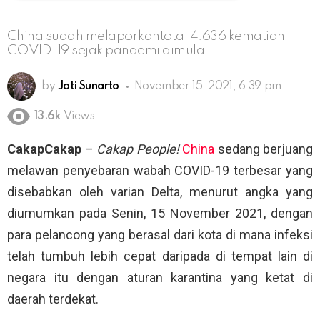
China sudah melaporkantotal 4.636 kematian
COVID-19 sejak pandemi dimulai.
by
Jati Sunarto
November 15, 2021, 6:39 pm
13.6k
Views
CakapCakap
–
Cakap People!
China
sedang berjuang
melawan penyebaran wabah COVID-19 terbesar yang
disebabkan oleh varian Delta, menurut angka yang
diumumkan pada Senin, 15 November 2021, dengan
para pelancong yang berasal dari kota di mana infeksi
telah tumbuh lebih cepat daripada di tempat lain di
negara itu dengan aturan karantina yang ketat di
daerah terdekat.