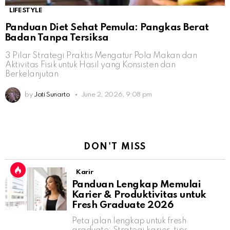
LIFESTYLE
Panduan Diet Sehat Pemula: Pangkas Berat
Badan Tanpa Tersiksa
3 Pilar Strategi Praktis Mengatur Pola Makan dan
Aktivitas Fisik untuk Hasil yang Konsisten dan
Berkelanjutan
by
Jati Sunarto
June 2, 2026, 9:08 pm
DON'T MISS
Karir
Panduan Lengkap Memulai
Karier & Produktivitas untuk
Fresh Graduate 2026
Peta jalan lengkap untuk fresh