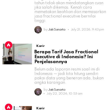
tahun tidak akan mendatangkan cuan
jika salah dikemas. Kenali cara
memetakan keahlian dan memasarkan
jasa fractional executive bernilai
tinggi.
by
Jati Sunarto
July 21, 2026, 9:43 pm
Karir
Berapa Tarif Jasa Fractional
Executive di Indonesia? Ini
Penjelasannya
Belum ada laporan resmi soal ini di
Indonesia — jadi kita hitung sendiri
pakai data yang beneran ada, bukan
angka karangan.
by
Jati Sunarto
July 22, 2026, 10:53 am
Karir