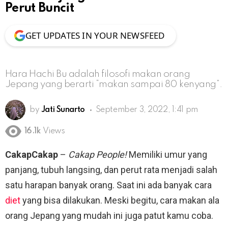
Perut Buncit
GET UPDATES IN YOUR NEWSFEED
Hara Hachi Bu adalah filosofi makan orang
Jepang yang berarti “makan sampai 80 kenyang”.
by
Jati Sunarto
September 3, 2022, 1:41 pm
16.1k
Views
CakapCakap
–
Cakap People!
Memiliki umur yang
panjang, tubuh langsing, dan perut rata menjadi salah
satu harapan banyak orang. Saat ini ada banyak cara
diet
yang bisa dilakukan. Meski begitu, cara makan ala
orang Jepang yang mudah ini juga patut kamu coba.