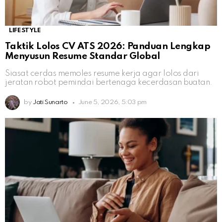
LIFESTYLE
Taktik Lolos CV ATS 2026: Panduan Lengkap
Menyusun Resume Standar Global
Siasat cerdas memoles resume kerja agar lolos dari
jeratan robot pemindai bertenaga kecerdasan buatan.
by
Jati Sunarto
June 5, 2026, 5:03 pm