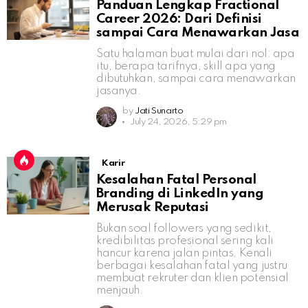
Panduan Lengkap Fractional
Career 2026: Dari Definisi
sampai Cara Menawarkan Jasa
Satu halaman buat mulai dari nol: apa
itu, berapa tarifnya, skill apa yang
dibutuhkan, sampai cara menawarkan
jasanya.
by
Jati Sunarto
July 24, 2026, 5:29 pm
Karir
Kesalahan Fatal Personal
Branding di LinkedIn yang
Merusak Reputasi
Bukan soal followers yang sedikit,
kredibilitas profesional sering kali
hancur karena jalan pintas. Kenali
berbagai kesalahan fatal yang justru
membuat rekruter dan klien potensial
menjauh.