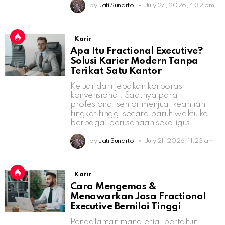
by
Jati Sunarto
July 27, 2026, 4:32 pm
Karir
Apa Itu Fractional Executive?
Solusi Karier Modern Tanpa
Terikat Satu Kantor
Keluar dari jebakan korporasi
konvensional. Saatnya para
profesional senior menjual keahlian
tingkat tinggi secara paruh waktu ke
berbagai perusahaan sekaligus.
by
Jati Sunarto
July 21, 2026, 11:23 am
Karir
Cara Mengemas &
Menawarkan Jasa Fractional
Executive Bernilai Tinggi
Pengalaman manajerial bertahun-