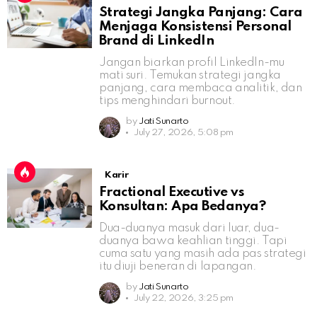
Strategi Jangka Panjang: Cara
Menjaga Konsistensi Personal
Brand di LinkedIn
Jangan biarkan profil LinkedIn-mu
mati suri. Temukan strategi jangka
panjang, cara membaca analitik, dan
tips menghindari burnout.
by
Jati Sunarto
July 27, 2026, 5:08 pm
Karir
Fractional Executive vs
Konsultan: Apa Bedanya?
Dua-duanya masuk dari luar, dua-
duanya bawa keahlian tinggi. Tapi
cuma satu yang masih ada pas strategi
itu diuji beneran di lapangan.
by
Jati Sunarto
July 22, 2026, 3:25 pm