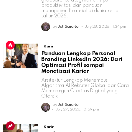
graduate: Strategi karier, tips
produktivitas, dan panduan
manajemen finansial di dunia kerja
tahun 2026.
by
Jati Sunarto
July 28, 2026, 11:34 pm
Karir
Panduan Lengkap Personal
Branding LinkedIn 2026: Dari
Optimasi Profil sampai
Monetisasi Karier
Arsitektur Lengkap Menembus
Algoritma AI Rekruter Global dan Cara
Membangun Otoritas Digital yang
Otentik
by
Jati Sunarto
July 27, 2026, 10:59 pm
Karir