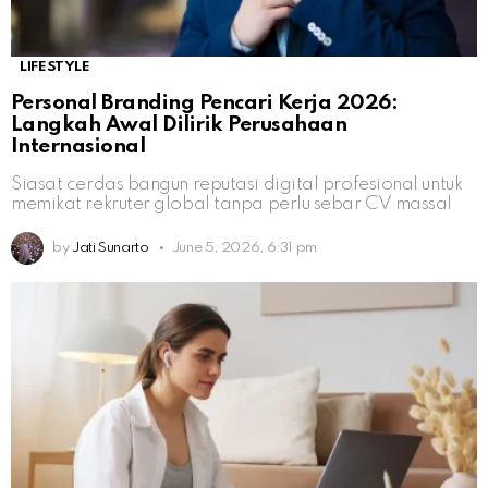
LIFESTYLE
Personal Branding Pencari Kerja 2026:
Langkah Awal Dilirik Perusahaan
Internasional
Siasat cerdas bangun reputasi digital profesional untuk
memikat rekruter global tanpa perlu sebar CV massal
by
Jati Sunarto
June 5, 2026, 6:31 pm