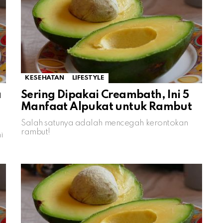
KESEHATAN
LIFESTYLE
a
Sering Dipakai Creambath, Ini 5
Manfaat Alpukat untuk Rambut
Salah satunya adalah mencegah kerontokan
rambut!
i