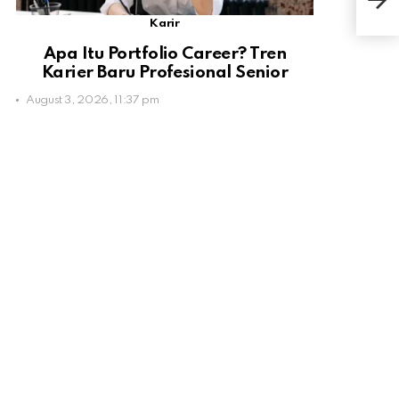
samp
Karir
Apa Itu Portfolio Career? Tren
Karier Baru Profesional Senior
August 3, 2026, 11:37 pm