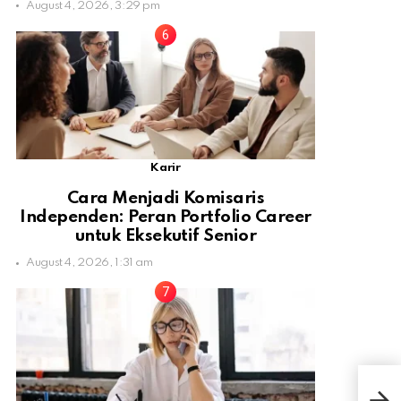
August 4, 2026, 3:29 pm
Karir
Cara Menjadi Komisaris
Independen: Peran Portfolio Career
untuk Eksekutif Senior
August 4, 2026, 1:31 am
Tha