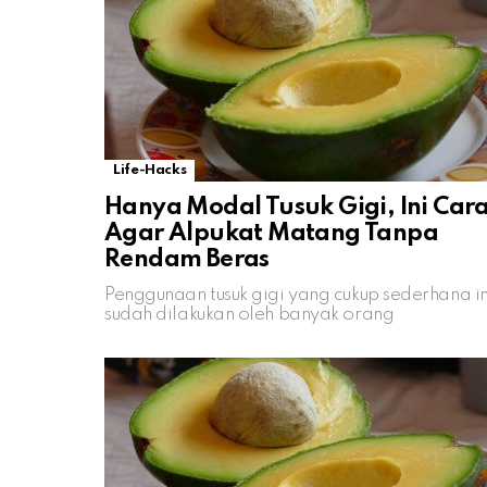
Life-Hacks
Hanya Modal Tusuk Gigi, Ini Car
Agar Alpukat Matang Tanpa
Rendam Beras
Penggunaan tusuk gigi yang cukup sederhana in
sudah dilakukan oleh banyak orang