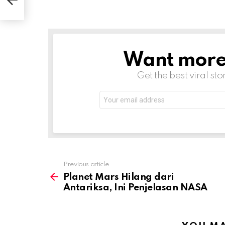
Want more s
NEWSLETTER
Get the best viral sto
Email
address:
Previous article
See
more
Planet Mars Hilang dari
Antariksa, Ini Penjelasan NASA