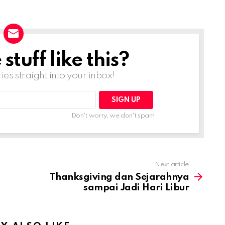
tuff like this?
ries straight into your inbox!
Don't worry, we don't spam
Next article
Thanksgiving dan Sejarahnya
sampai Jadi Hari Libur