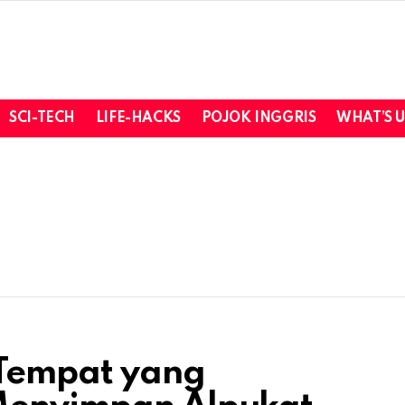
SCI-TECH
LIFE-HACKS
POJOK INGGRIS
WHAT’S 
i Tempat yang