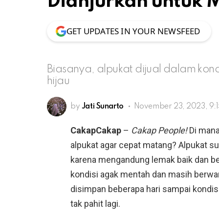
Dianjurkan untuk 
GET UPDATES IN YOUR NEWSFEED
Biasanya, alpukat dijual dalam ko
hijau
by
Jati Sunarto
November 23, 2023, 9:
CakapCakap
–
Cakap People!
Di mana
alpukat agar cepat matang? Alpukat su
karena mengandung lemak baik dan b
kondisi agak mentah dan masih berwar
disimpan beberapa hari sampai kondis
tak pahit lagi.