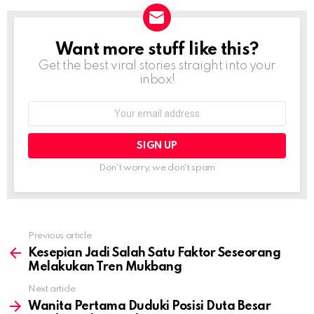
Want more stuff like this?
NEWSLETTER
Get the best viral stories straight into your
inbox!
Email
address:
Don't worry, we don't spam
Previous article
See
more
Kesepian Jadi Salah Satu Faktor Seseorang
Melakukan Tren Mukbang
Next article
Wanita Pertama Duduki Posisi Duta Besar