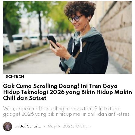
SCI-TECH
Gak Cuma Scrolling Doang! Ini Tren Gaya
Hidup Teknologi 2026 yang Bikin Hidup Makin
Chill dan Satset
Weh, capek maki’ scrolling medsos terus? Intip tren
gadget 2026 yang bikin hidup makin chill dan anti-stres!
by
Jati Sunarto
May 19, 2026, 10:31 pm