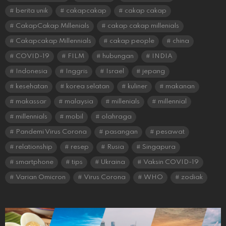
berita unik
cakapcakap
cakap cakap
CakapCakap Millenials
cakap cakap millenials
Cakapcakap Millennials
cakap people
china
COVID-19
FILM
hubungan
INDIA
Indonesia
Inggris
Israel
jepang
kesehatan
korea selatan
kuliner
makanan
makassar
malaysia
millenials
millennial
millennials
mobil
olahraga
Pandemi Virus Corona
pasangan
pesawat
relationship
resep
Rusia
Singapura
smartphone
tips
Ukraina
Vaksin COVID-19
Varian Omicron
Virus Corona
WHO
zodiak