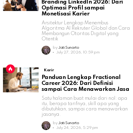
Branding LinkedIn 2026: Dari
Optimasi Profil sampai
Monetisasi Karier
Arsitektur Lengkap Menembus
Algoritma AI Rekruter Global dan Cara
Membangun Otoritas Digital yang
Otentik
by
Jati Sunarto
July 27, 2026, 10:59 pm
Karir
Panduan Lengkap Fractional
Career 2026: Dari Definisi
sampai Cara Menawarkan Jasa
Satu halaman buat mulai dari nol: apa
itu, berapa tarifnya, skill apa yang
dibutuhkan, sampai cara menawarkan
jasanya.
by
Jati Sunarto
July 24, 2026, 5:29 pm