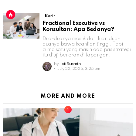
Karir
Fractional Executive vs
Konsultan: Apa Bedanya?
Dua-duanya masuk dari luar, dua-
duanya bawa keahlian tinggi. Tapi
cuma satu yang masih ada pas strategi
itu diuji beneran di lapangan.
by
Jati Sunarto
July 22, 2026, 3:25 pm
MORE AND MORE