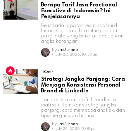
Berapa Tarif Jasa Fractional
Executive di Indonesia? Ini
Penjelasannya
Belum ada laporan resmi soal ini di
Indonesia — jadi kita hitung sendiri
pakai data yang beneran ada, bukan
angka karangan.
by
Jati Sunarto
July 22, 2026, 10:53 am
Karir
Strategi Jangka Panjang: Cara
Menjaga Konsistensi Personal
Brand di LinkedIn
Jangan biarkan profil LinkedIn-mu
mati suri. Temukan strategi jangka
panjang, cara membaca analitik, dan
tips menghindari burnout.
by
Jati Sunarto
July 27, 2026, 5:08 pm