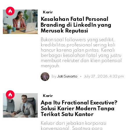
Karir
Kesalahan Fatal Personal
Branding di LinkedIn yang
Merusak Reputasi
Bukan soal followers yang sedikit,
kredibilitas profesional sering kali
hancur karena jalan pintas. Kenali
berbagai kesalahan fatal yang justru
membuat rekruter dan klien potensial
menjauh.
by
Jati Sunarto
July 27, 2026, 4:32 pm
Karir
Apa Itu Fractional Executive?
Solusi Karier Modern Tanpa
Terikat Satu Kantor
Keluar dari jebakan korporasi
konvensional. Saatnya para