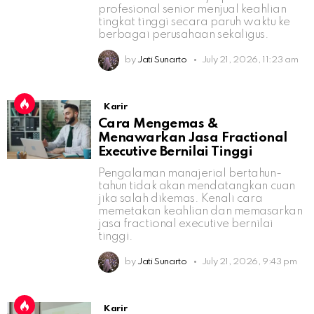
profesional senior menjual keahlian
tingkat tinggi secara paruh waktu ke
berbagai perusahaan sekaligus.
by
Jati Sunarto
July 21, 2026, 11:23 am
Karir
Cara Mengemas &
Menawarkan Jasa Fractional
Executive Bernilai Tinggi
Pengalaman manajerial bertahun-
tahun tidak akan mendatangkan cuan
jika salah dikemas. Kenali cara
memetakan keahlian dan memasarkan
jasa fractional executive bernilai
tinggi.
by
Jati Sunarto
July 21, 2026, 9:43 pm
Karir