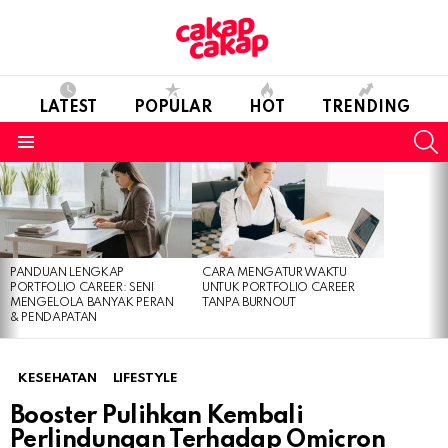
LATEST
POPULAR
HOT
TRENDING
S
Menu
LATEST
STORIES
PANDUAN LENGKAP
CARA MENGATUR WAKTU
PORTFOLIO CAREER: SENI
UNTUK PORTFOLIO CAREER
MENGELOLA BANYAK PERAN
TANPA BURNOUT
& PENDAPATAN
KESEHATAN
LIFESTYLE
Booster Pulihkan Kembali
Perlindungan Terhadap Omicron