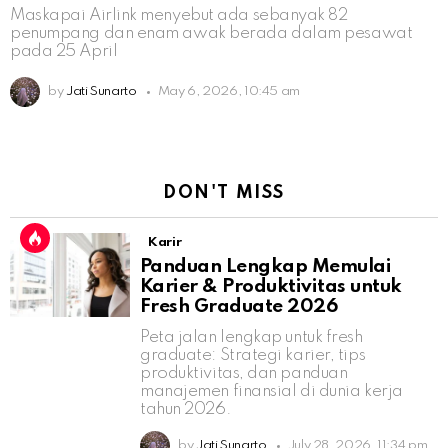
Maskapai Airlink menyebut ada sebanyak 82
penumpang dan enam awak berada dalam pesawat
pada 25 April
by
Jati Sunarto
May 6, 2026, 10:45 am
DON'T MISS
Karir
Panduan Lengkap Memulai
Karier & Produktivitas untuk
Fresh Graduate 2026
Peta jalan lengkap untuk fresh
graduate: Strategi karier, tips
produktivitas, dan panduan
manajemen finansial di dunia kerja
tahun 2026.
by
Jati Sunarto
July 28, 2026, 11:34 pm