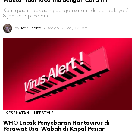
Waktu Tidur Idealmu dengan Cara Ini
Kamu pasti tidak asing dengan saran tidur setidaknya 7-
8 jam setiap malam
by
Jati Sunarto
May 6, 2026, 9:31 pm
KESEHATAN
LIFESTYLE
WHO Lacak Penyebaran Hantavirus di
Pesawat Usai Wabah di Kapal Pesiar