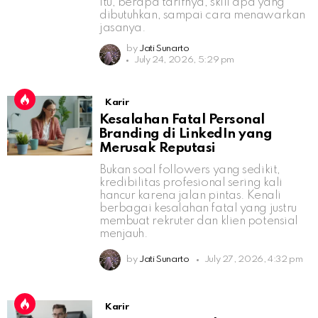
itu, berapa tarifnya, skill apa yang
dibutuhkan, sampai cara menawarkan
jasanya.
by
Jati Sunarto
July 24, 2026, 5:29 pm
Karir
Kesalahan Fatal Personal
Branding di LinkedIn yang
Merusak Reputasi
Bukan soal followers yang sedikit,
kredibilitas profesional sering kali
hancur karena jalan pintas. Kenali
berbagai kesalahan fatal yang justru
membuat rekruter dan klien potensial
menjauh.
by
Jati Sunarto
July 27, 2026, 4:32 pm
Karir