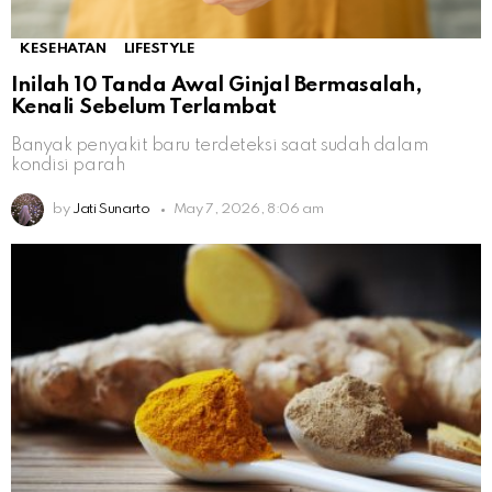
KESEHATAN
LIFESTYLE
Inilah 10 Tanda Awal Ginjal Bermasalah,
Kenali Sebelum Terlambat
Banyak penyakit baru terdeteksi saat sudah dalam
kondisi parah
by
Jati Sunarto
May 7, 2026, 8:06 am