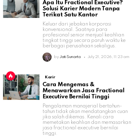
Apa Itu Fractional Executive?
Solusi Karier Modern Tanpa
Terikat Satu Kantor
Keluar dari jebakan korporasi
konvensional. Saatnya para
profesional senior menjual keahlian
tingkat tinggi secara paruh waktu ke
berbagai perusahaan sekaligus.
by
Jati Sunarto
July 21, 2026, 11:23 am
Karir
Cara Mengemas &
Menawarkan Jasa Fractional
Executive Bernilai Tinggi
Pengalaman manajerial bertahun-
tahun tidak akan mendatangkan cuan
jika salah dikemas. Kenali cara
memetakan keahlian dan memasarkan
jasa fractional executive bernilai
tinggi.