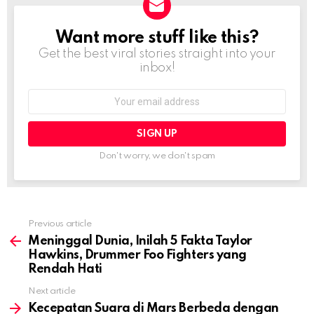
Want more stuff like this?
NEWSLETTER
Get the best viral stories straight into your
inbox!
Email
address:
Don't worry, we don't spam
Previous article
See
more
Meninggal Dunia, Inilah 5 Fakta Taylor
Hawkins, Drummer Foo Fighters yang
Rendah Hati
Next article
Kecepatan Suara di Mars Berbeda dengan