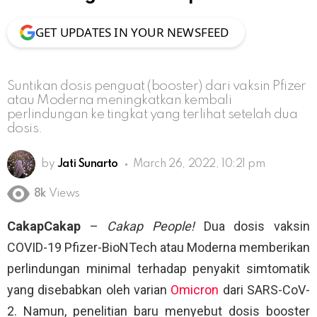
GET UPDATES IN YOUR NEWSFEED
Suntikan dosis penguat (booster) dari vaksin Pfizer
atau Moderna meningkatkan kembali
perlindungan ke tingkat yang terlihat setelah dua
dosis.
by
Jati Sunarto
March 26, 2022, 10:21 pm
8k
Views
CakapCakap
–
Cakap People!
Dua dosis vaksin
COVID-19 Pfizer-BioNTech atau Moderna memberikan
perlindungan minimal terhadap penyakit simtomatik
yang disebabkan oleh varian
Omicron
dari SARS-CoV-
2. Namun, penelitian baru menyebut dosis booster