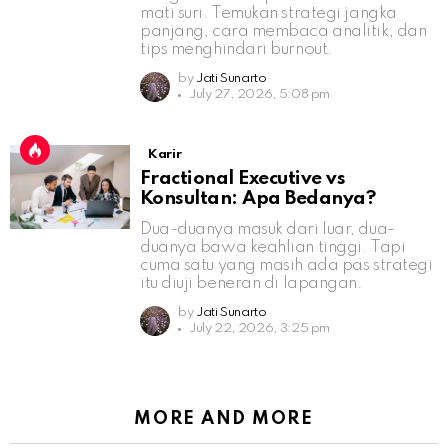
mati suri. Temukan strategi jangka
panjang, cara membaca analitik, dan
tips menghindari burnout.
by
Jati Sunarto
July 27, 2026, 5:08 pm
Karir
Fractional Executive vs
Konsultan: Apa Bedanya?
Dua-duanya masuk dari luar, dua-
duanya bawa keahlian tinggi. Tapi
cuma satu yang masih ada pas strategi
itu diuji beneran di lapangan.
by
Jati Sunarto
July 22, 2026, 3:25 pm
MORE AND MORE