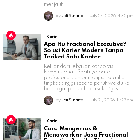
menjauh.
by
Jati Sunarto
July 27, 2026, 4:32 pm
Karir
Apa Itu Fractional Executive?
Solusi Karier Modern Tanpa
Terikat Satu Kantor
Keluar dari jebakan korporasi
konvensional. Saatnya para
profesional senior menjual keahlian
tingkat tinggi secara paruh waktu ke
berbagai perusahaan sekaligus.
by
Jati Sunarto
July 21, 2026, 11:23 am
Karir
Cara Mengemas &
Menawarkan Jasa Fractional