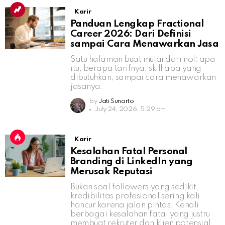
Karir
Panduan Lengkap Fractional
Career 2026: Dari Definisi
sampai Cara Menawarkan Jasa
Satu halaman buat mulai dari nol: apa
itu, berapa tarifnya, skill apa yang
dibutuhkan, sampai cara menawarkan
jasanya.
by
Jati Sunarto
July 24, 2026, 5:29 pm
Karir
Kesalahan Fatal Personal
Branding di LinkedIn yang
Merusak Reputasi
Bukan soal followers yang sedikit,
kredibilitas profesional sering kali
hancur karena jalan pintas. Kenali
berbagai kesalahan fatal yang justru
membuat rekruter dan klien potensial