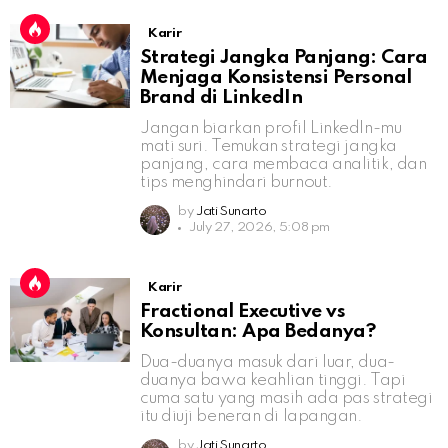
Karir
Strategi Jangka Panjang: Cara
Menjaga Konsistensi Personal
Brand di LinkedIn
Jangan biarkan profil LinkedIn-mu
mati suri. Temukan strategi jangka
panjang, cara membaca analitik, dan
tips menghindari burnout.
by
Jati Sunarto
July 27, 2026, 5:08 pm
Karir
Fractional Executive vs
Konsultan: Apa Bedanya?
Dua-duanya masuk dari luar, dua-
duanya bawa keahlian tinggi. Tapi
cuma satu yang masih ada pas strategi
itu diuji beneran di lapangan.
by
Jati Sunarto