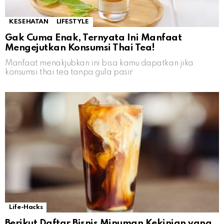
KESEHATAN
LIFESTYLE
Gak Cuma Enak, Ternyata Ini Manfaat
Mengejutkan Konsumsi Thai Tea!
Manfaat menakjubkan ini bisa kamu dapatkan jika
konsumsi thai tea tanpa gula pasir
Life-Hacks
Berikut Daftar Bisnis Minuman Kekinian yang