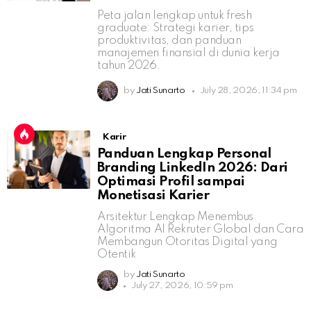
Peta jalan lengkap untuk fresh
graduate: Strategi karier, tips
produktivitas, dan panduan
manajemen finansial di dunia kerja
tahun 2026.
by
Jati Sunarto
July 28, 2026, 11:34 pm
Karir
Panduan Lengkap Personal
Branding LinkedIn 2026: Dari
Optimasi Profil sampai
Monetisasi Karier
Arsitektur Lengkap Menembus
Algoritma AI Rekruter Global dan Cara
Membangun Otoritas Digital yang
Otentik
by
Jati Sunarto
July 27, 2026, 10:59 pm