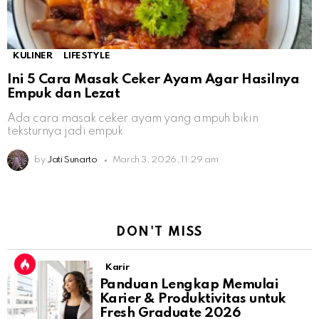
KULINER
LIFESTYLE
Ini 5 Cara Masak Ceker Ayam Agar Hasilnya
Empuk dan Lezat
Ada cara masak ceker ayam yang ampuh bikin
teksturnya jadi empuk
by
Jati Sunarto
March 3, 2026, 11:29 am
DON'T MISS
Karir
Panduan Lengkap Memulai
Karier & Produktivitas untuk
Fresh Graduate 2026