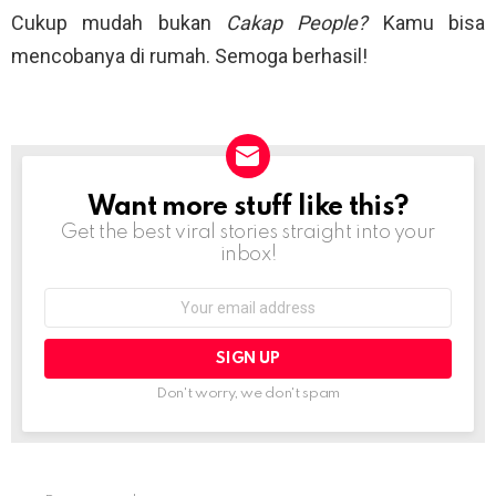
Cukup mudah bukan
Cakap People?
Kamu bisa
mencobanya di rumah. Semoga berhasil!
Want more stuff like this?
NEWSLETTER
Get the best viral stories straight into your
inbox!
Email
address:
Don't worry, we don't spam