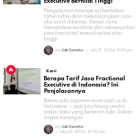
Executive Bernilai Tinggi
Pengalaman manajerial bertahun-
tahun tidak akan mendatangkan cuan
jika salah dikemas. Kenali cara
memetakan keahlian dan memasarkan
jasa fractional executive bernilai
tinggi.
by
Jati Sunarto
July 21, 2026, 9:43 pm
Karir
Berapa Tarif Jasa Fractional
Executive di Indonesia? Ini
Penjelasannya
Belum ada laporan resmi soal ini di
Indonesia — jadi kita hitung sendiri
pakai data yang beneran ada, bukan
angka karangan.
by
Jati Sunarto
July 22, 2026, 10:53 am