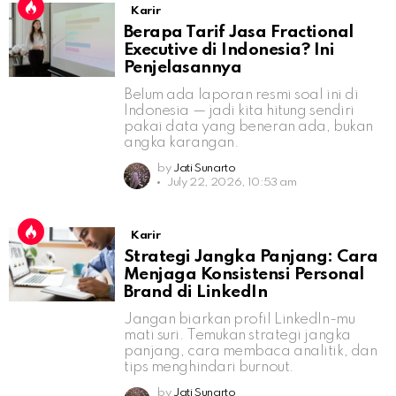
Karir
Berapa Tarif Jasa Fractional
Executive di Indonesia? Ini
Penjelasannya
Belum ada laporan resmi soal ini di
Indonesia — jadi kita hitung sendiri
pakai data yang beneran ada, bukan
angka karangan.
by
Jati Sunarto
July 22, 2026, 10:53 am
Karir
Strategi Jangka Panjang: Cara
Menjaga Konsistensi Personal
Brand di LinkedIn
Jangan biarkan profil LinkedIn-mu
mati suri. Temukan strategi jangka
panjang, cara membaca analitik, dan
tips menghindari burnout.
by
Jati Sunarto