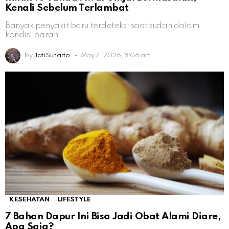
Kenali Sebelum Terlambat
Banyak penyakit baru terdeteksi saat sudah dalam
kondisi parah
by
Jati Sunarto
May 7, 2026, 8:06 am
KESEHATAN
LIFESTYLE
7 Bahan Dapur Ini Bisa Jadi Obat Alami Diare,
Apa Saja?