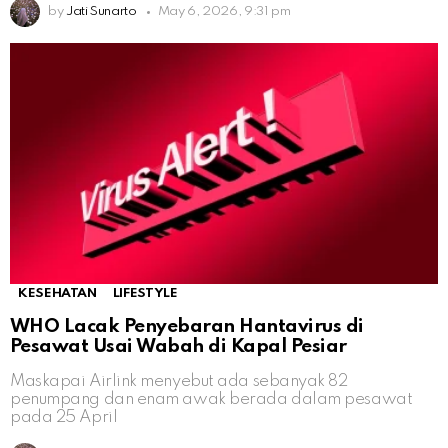
by
Jati Sunarto
May 6, 2026, 9:31 pm
KESEHATAN
LIFESTYLE
WHO Lacak Penyebaran Hantavirus di
Pesawat Usai Wabah di Kapal Pesiar
Maskapai Airlink menyebut ada sebanyak 82
penumpang dan enam awak berada dalam pesawat
pada 25 April