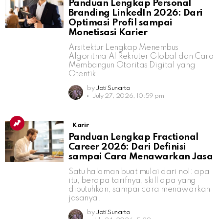
Panduan Lengkap Personal
Branding LinkedIn 2026: Dari
Optimasi Profil sampai
Monetisasi Karier
Arsitektur Lengkap Menembus
Algoritma AI Rekruter Global dan Cara
Membangun Otoritas Digital yang
Otentik
by
Jati Sunarto
July 27, 2026, 10:59 pm
Karir
Panduan Lengkap Fractional
Career 2026: Dari Definisi
sampai Cara Menawarkan Jasa
Satu halaman buat mulai dari nol: apa
itu, berapa tarifnya, skill apa yang
dibutuhkan, sampai cara menawarkan
jasanya.
by
Jati Sunarto