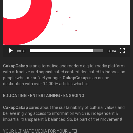
00:00
00:04
CakapCakap
is an alternative and modern digital media platform
with attractive and sophisticated content dedicated to Indonesian
people who are or feel younger.
CakapCakap
is an online
destination with over 14,000+ articles which is:
EDUCATING • ENTERTAINING • ENGAGING
CakapCakap
cares about the sustainability of cultural values and
believe in giving access to information which is independent &
impartial, transparent & balanced. So, be part of the movement!
YOUR ULTIMATE MEDIA FOR YOUR LIFE!