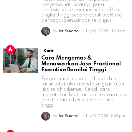
konvensional. Saatnya para
profesional senior menjual keahlian
tingkat tinggi secara paruh waktu ke
berbagai perusahaan sekaligus.
by
Jati Sunarto
July 21, 2026, 11:23 am
Karir
Cara Mengemas &
Menawarkan Jasa Fractional
Executive Bernilai Tinggi
Pengalaman manajerial bertahun-
tahun tidak akan mendatangkan cuan
jika salah dikemas. Kenali cara
memetakan keahlian dan memasarkan
jasa fractional executive bernilai
tinggi.
by
Jati Sunarto
July 21, 2026, 9:43 pm