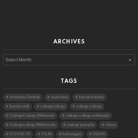
ARCHIVES
Archives
TAGS
Amerika Serikat
australia
berat badan
berita unik
cakapcakap
cakap cakap
CakapCakap Millenials
cakap cakap millenials
Cakapcakap Millennials
cakap people
china
COVID-19
FILM
hubungan
INDIA