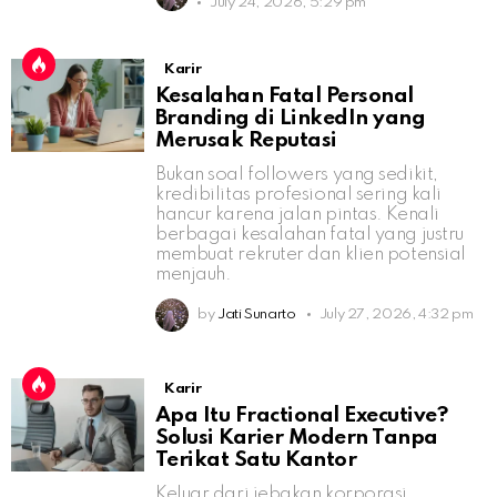
July 24, 2026, 5:29 pm
Karir
Kesalahan Fatal Personal
Branding di LinkedIn yang
Merusak Reputasi
Bukan soal followers yang sedikit,
kredibilitas profesional sering kali
hancur karena jalan pintas. Kenali
berbagai kesalahan fatal yang justru
membuat rekruter dan klien potensial
menjauh.
by
Jati Sunarto
July 27, 2026, 4:32 pm
Karir
Apa Itu Fractional Executive?
Solusi Karier Modern Tanpa
Terikat Satu Kantor
Keluar dari jebakan korporasi