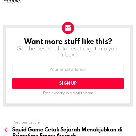
People!
Want more stuff like this?
NEWSLETTER
Get the best viral stories straight into your
inbox!
Email
address:
Don't worry, we don't spam
Previous article
See
more
Squid Game Cetak Sejarah Menakjubkan di