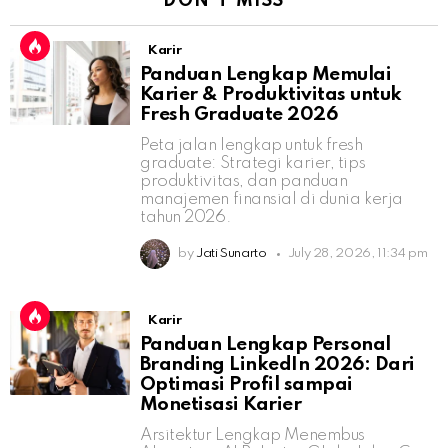
DON'T MISS
Karir
Panduan Lengkap Memulai
Karier & Produktivitas untuk
Fresh Graduate 2026
Peta jalan lengkap untuk fresh
graduate: Strategi karier, tips
produktivitas, dan panduan
manajemen finansial di dunia kerja
tahun 2026.
by
Jati Sunarto
July 28, 2026, 11:34 pm
Karir
Panduan Lengkap Personal
Branding LinkedIn 2026: Dari
Optimasi Profil sampai
Monetisasi Karier
Arsitektur Lengkap Menembus