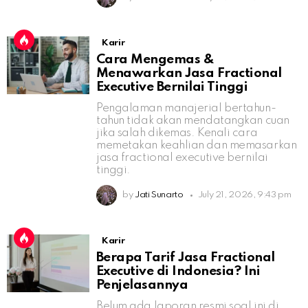
Karir
Cara Mengemas &
Menawarkan Jasa Fractional
Executive Bernilai Tinggi
Pengalaman manajerial bertahun-
tahun tidak akan mendatangkan cuan
jika salah dikemas. Kenali cara
memetakan keahlian dan memasarkan
jasa fractional executive bernilai
tinggi.
by
Jati Sunarto
July 21, 2026, 9:43 pm
Karir
Berapa Tarif Jasa Fractional
Executive di Indonesia? Ini
Penjelasannya
Belum ada laporan resmi soal ini di