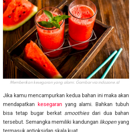
Memberikan kesegaran yang alami. Gambar via
indozone.id
Jika kamu mencampurkan kedua bahan ini maka akan
mendapatkan
kesegaran
yang alami. Bahkan tubuh
bisa tetap bugar berkat
smoothies
dari dua bahan
tersebut. Semangka memiliki kandungan
likopen
yang
termasuk antioksidan skala kuat.