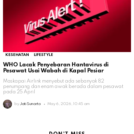
KESEHATAN
LIFESTYLE
WHO Lacak Penyebaran Hantavirus di
Pesawat Usai Wabah di Kapal Pesiar
Maskapai Airlink menyebut ada sebanyak 82
penumpang dan enam awak berada dalam pesawat
pada 25 April
by
Jati Sunarto
May 6, 2026, 10:45 am