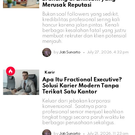
Merusak Reputasi
Bukan soal followers yang sedikit,
kredibilitas profesional sering kali
hancur karena jalan pintas. Kenali
berbagai kesalahan fatal yang justru
membuat rekruter dan klien potensial
menjauh.
by
Jati Sunarto
July 27, 2026, 4:32 pm
Karir
Apa Itu Fractional Executive?
Solusi Karier Modern Tanpa
Terikat Satu Kantor
Keluar dari jebakan korporasi
konvensional. Saatnya para
profesional senior menjual keahlian
tingkat tinggi secara paruh waktu ke
berbagai perusahaan sekaligus.
by
Jati Sunarto
July 21, 2026, 11:23 am