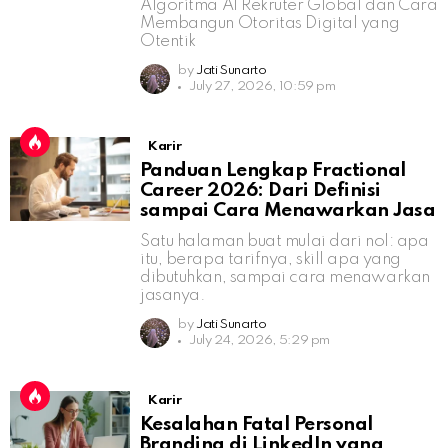
Algoritma AI Rekruter Global dan Cara
Membangun Otoritas Digital yang
Otentik
by
Jati Sunarto
July 27, 2026, 10:59 pm
Karir
Panduan Lengkap Fractional
Career 2026: Dari Definisi
sampai Cara Menawarkan Jasa
Satu halaman buat mulai dari nol: apa
itu, berapa tarifnya, skill apa yang
dibutuhkan, sampai cara menawarkan
jasanya.
by
Jati Sunarto
July 24, 2026, 5:29 pm
Karir
Kesalahan Fatal Personal
Branding di LinkedIn yang