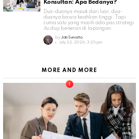
Konsultan: Apa Bedanya?
Dua-duanya masuk dari luar, dua-
duanya bawa keahlian tinggi. Tapi
cuma satu yang masih ada pas strategi
itu diuji beneran di lapangan.
by
Jati Sunarto
July 22, 2026, 3:25 pm
MORE AND MORE