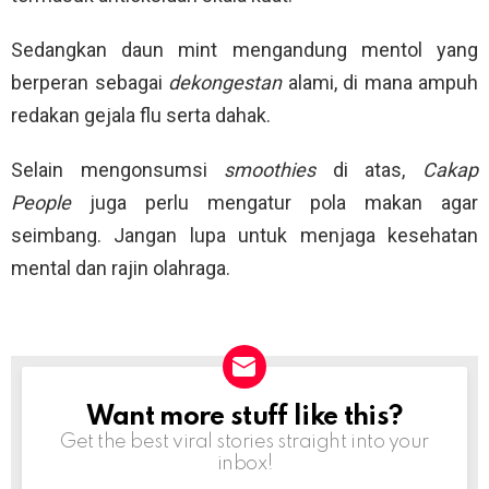
Sedangkan daun mint mengandung mentol yang
berperan sebagai
dekongestan
alami, di mana ampuh
redakan gejala flu serta dahak.
Selain mengonsumsi
smoothies
di atas,
Cakap
People
juga perlu mengatur pola makan agar
seimbang. Jangan lupa untuk menjaga kesehatan
mental dan rajin olahraga.
Want more stuff like this?
NEWSLETTER
Get the best viral stories straight into your
inbox!