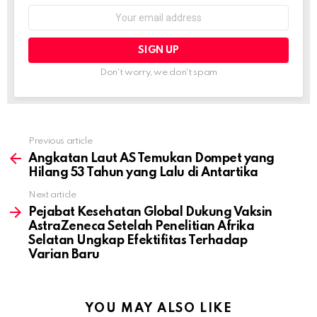
Email
address:
Don't worry, we don't spam
Previous article
See
more
Angkatan Laut AS Temukan Dompet yang
Hilang 53 Tahun yang Lalu di Antartika
Next article
Pejabat Kesehatan Global Dukung Vaksin
AstraZeneca Setelah Penelitian Afrika
Selatan Ungkap Efektifitas Terhadap
Varian Baru
YOU MAY ALSO LIKE