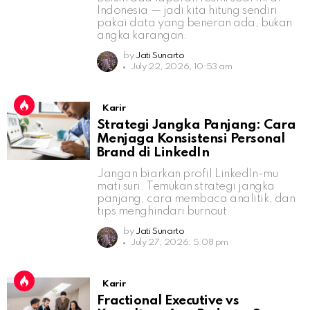
Indonesia — jadi kita hitung sendiri
pakai data yang beneran ada, bukan
angka karangan.
by
Jati Sunarto
July 22, 2026, 10:53 am
Karir
Strategi Jangka Panjang: Cara
Menjaga Konsistensi Personal
Brand di LinkedIn
Jangan biarkan profil LinkedIn-mu
mati suri. Temukan strategi jangka
panjang, cara membaca analitik, dan
tips menghindari burnout.
by
Jati Sunarto
July 27, 2026, 5:08 pm
Karir
Fractional Executive vs