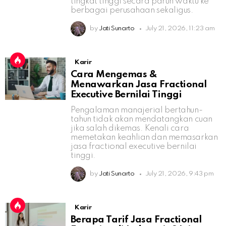
tingkat tinggi secara paruh waktu ke
berbagai perusahaan sekaligus.
by
Jati Sunarto
July 21, 2026, 11:23 am
Karir
Cara Mengemas &
Menawarkan Jasa Fractional
Executive Bernilai Tinggi
Pengalaman manajerial bertahun-
tahun tidak akan mendatangkan cuan
jika salah dikemas. Kenali cara
memetakan keahlian dan memasarkan
jasa fractional executive bernilai
tinggi.
by
Jati Sunarto
July 21, 2026, 9:43 pm
Karir
Berapa Tarif Jasa Fractional