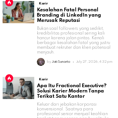
Karir
Kesalahan Fatal Personal
Branding di LinkedIn yang
Merusak Reputasi
Bukan soal followers yang sedikit,
kredibilitas profesional sering kali
hancur karena jalan pintas. Kenali
berbagai kesalahan fatal yang justru
membuat rekruter dan klien potensial
menjauh.
by
Jati Sunarto
July 27, 2026, 4:32 pm
Karir
Apa Itu Fractional Executive?
Solusi Karier Modern Tanpa
Terikat Satu Kantor
Keluar dari jebakan korporasi
konvensional. Saatnya para
profesional senior menjual keahlian