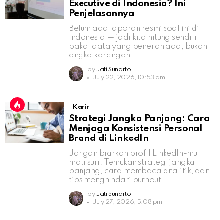
Executive di Indonesia? Ini
Penjelasannya
Belum ada laporan resmi soal ini di
Indonesia — jadi kita hitung sendiri
pakai data yang beneran ada, bukan
angka karangan.
by
Jati Sunarto
July 22, 2026, 10:53 am
Karir
Strategi Jangka Panjang: Cara
Menjaga Konsistensi Personal
Brand di LinkedIn
Jangan biarkan profil LinkedIn-mu
mati suri. Temukan strategi jangka
panjang, cara membaca analitik, dan
tips menghindari burnout.
by
Jati Sunarto
July 27, 2026, 5:08 pm