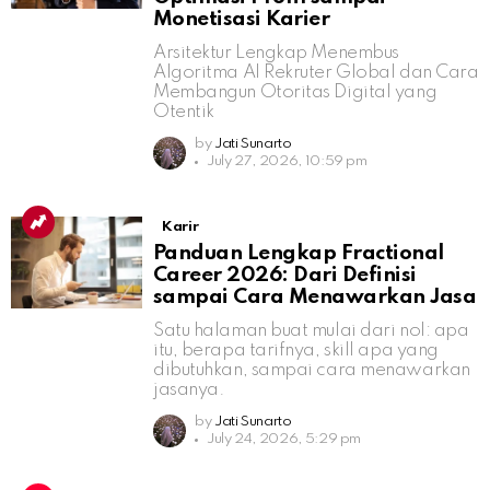
Monetisasi Karier
Arsitektur Lengkap Menembus
Algoritma AI Rekruter Global dan Cara
Membangun Otoritas Digital yang
Otentik
by
Jati Sunarto
July 27, 2026, 10:59 pm
Karir
Panduan Lengkap Fractional
Career 2026: Dari Definisi
sampai Cara Menawarkan Jasa
Satu halaman buat mulai dari nol: apa
itu, berapa tarifnya, skill apa yang
dibutuhkan, sampai cara menawarkan
jasanya.
by
Jati Sunarto
July 24, 2026, 5:29 pm