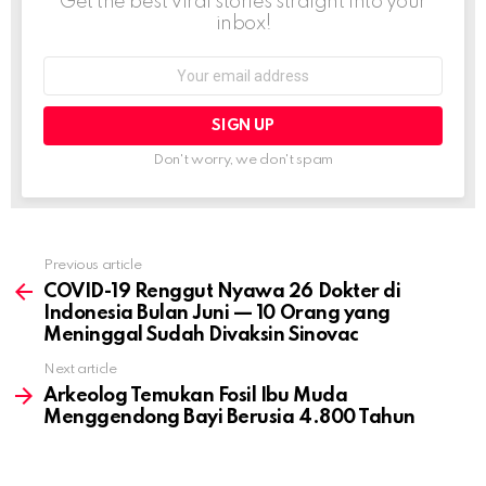
Get the best viral stories straight into your
inbox!
Email
address:
Don't worry, we don't spam
Previous article
See
more
COVID-19 Renggut Nyawa 26 Dokter di
Indonesia Bulan Juni — 10 Orang yang
Meninggal Sudah Divaksin Sinovac
Next article
Arkeolog Temukan Fosil Ibu Muda
Menggendong Bayi Berusia 4.800 Tahun