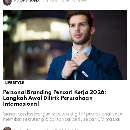
by
Jati Sunarto
June 5, 2026, 10:16 pm
LIFESTYLE
Personal Branding Pencari Kerja 2026:
Langkah Awal Dilirik Perusahaan
Internasional
Siasat cerdas bangun reputasi digital profesional untuk
memikat rekruter global tanpa perlu sebar CV massal