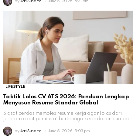
by
Jati Sunarto
June 5, 2026, 6:31 pm
LIFESTYLE
Taktik Lolos CV ATS 2026: Panduan Lengkap
Menyusun Resume Standar Global
Siasat cerdas memoles resume kerja agar lolos dari
jeratan robot pemindai bertenaga kecerdasan buatan.
by
Jati Sunarto
June 5, 2026, 5:03 pm