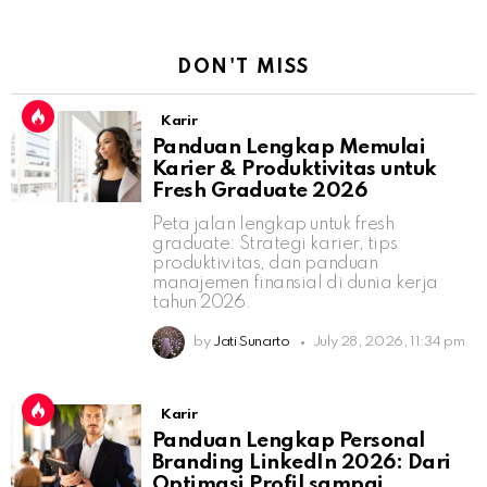
DON'T MISS
Karir
Panduan Lengkap Memulai
Karier & Produktivitas untuk
Fresh Graduate 2026
Peta jalan lengkap untuk fresh
graduate: Strategi karier, tips
produktivitas, dan panduan
manajemen finansial di dunia kerja
tahun 2026.
by
Jati Sunarto
July 28, 2026, 11:34 pm
Karir
Panduan Lengkap Personal
Branding LinkedIn 2026: Dari
Optimasi Profil sampai