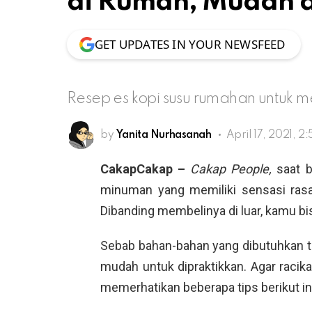
di Rumah, Mudah 
GET UPDATES IN YOUR NEWSFEED
Resep es kopi susu rumahan untuk 
by
Yanita Nurhasanah
April 17, 2021, 2
CakapCakap –
Cakap People,
saat 
minuman yang memiliki sensasi rasa
Dibanding membelinya di luar, kamu bi
Sebab bahan-bahan yang dibutuhkan tak
mudah untuk dipraktikkan. Agar racik
memerhatikan beberapa tips berikut ini