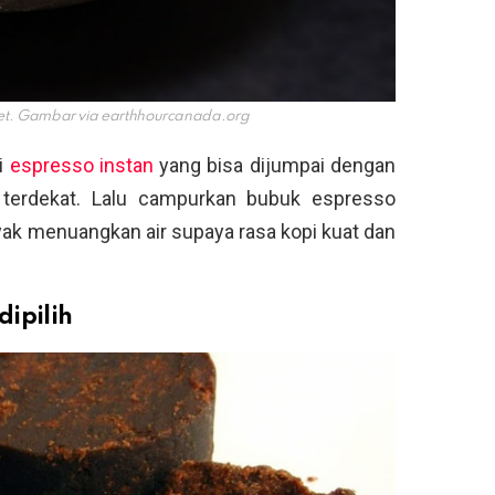
et. Gambar via
earthhourcanada.org
ai
espresso instan
yang bisa dijumpai dengan
terdekat. Lalu campurkan bubuk espresso
yak menuangkan air supaya rasa kopi kuat dan
dipilih