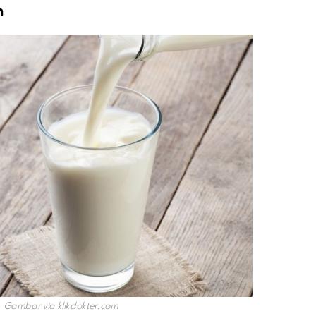
n
u. Gambar via
klikdokter.com