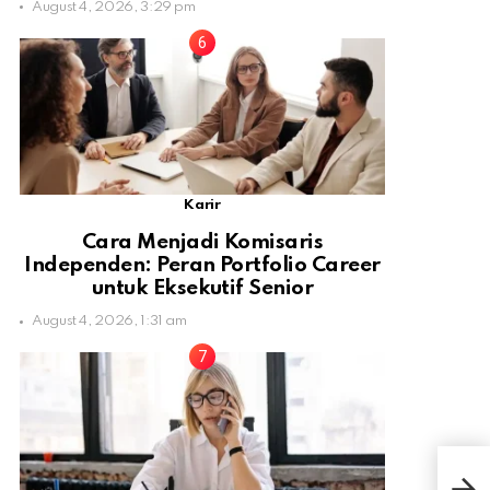
August 4, 2026, 3:29 pm
Karir
Cara Menjadi Komisaris
Independen: Peran Portfolio Career
untuk Eksekutif Senior
August 4, 2026, 1:31 am
Web
Kerj