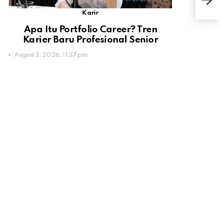
Hin
Karir
Apa Itu Portfolio Career? Tren
Karier Baru Profesional Senior
August 3, 2026, 11:37 pm